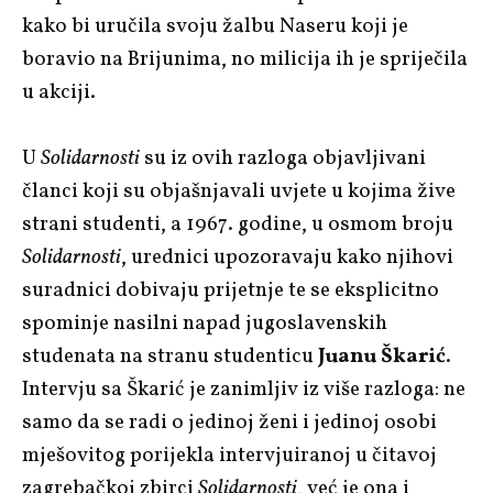
kako bi uručila svoju žalbu Naseru koji je
boravio na Brijunima, no milicija ih je spriječila
u akciji.
U
Solidarnosti
su iz ovih razloga objavljivani
članci koji su objašnjavali uvjete u kojima žive
strani studenti, a 1967. godine, u osmom broju
Solidarnosti
, urednici upozoravaju kako njihovi
suradnici dobivaju prijetnje te se eksplicitno
spominje nasilni napad jugoslavenskih
studenata na stranu studenticu
Juanu Škarić
.
Intervju sa Škarić je zanimljiv iz više razloga: ne
samo da se radi o jedinoj ženi i jedinoj osobi
mješovitog porijekla intervjuiranoj u čitavoj
zagrebačkoj zbirci
Solidarnosti
, već je ona i