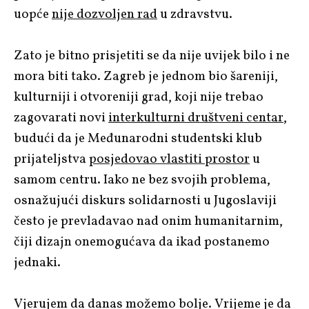
uopće
nije dozvoljen rad
u zdravstvu.
Zato je bitno prisjetiti se da nije uvijek bilo i ne
mora biti tako. Zagreb je jednom bio šareniji,
kulturniji i otvoreniji grad, koji nije trebao
zagovarati novi
interkulturni društveni centar
,
budući da je Međunarodni studentski klub
prijateljstva
posjedovao vlastiti prostor
u
samom centru. Iako ne bez svojih problema,
osnažujući diskurs solidarnosti u Jugoslaviji
često je prevladavao nad onim humanitarnim,
čiji dizajn onemogućava da ikad postanemo
jednaki.
Vjerujem da danas možemo bolje. Vrijeme je da