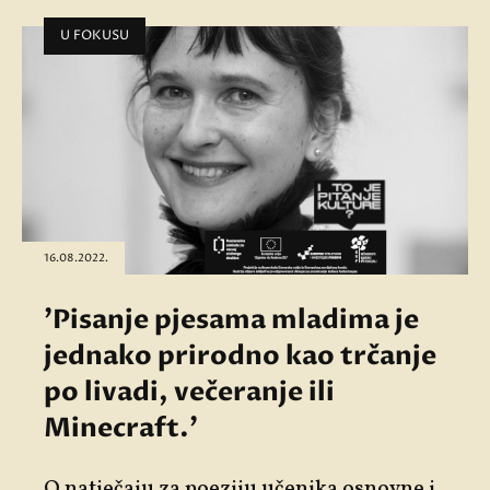
U FOKUSU
16.08.2022.
'Pisanje pjesama mladima je
jednako prirodno kao trčanje
po livadi, večeranje ili
Minecraft.'
O natječaju za poeziju učenika osnovne i