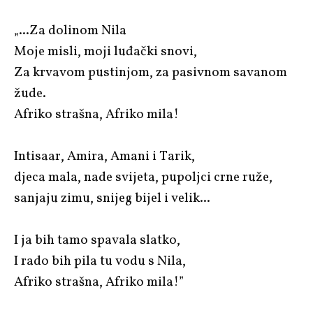
„...Za dolinom Nila
Moje misli, moji luđački snovi,
Za krvavom pustinjom, za pasivnom savanom
žude.
Afriko strašna, Afriko mila!
Intisaar, Amira, Amani i Tarik,
djeca mala, nade svijeta, pupoljci crne ruže,
sanjaju zimu, snijeg bijel i velik...
I ja bih tamo spavala slatko,
I rado bih pila tu vodu s Nila,
Afriko strašna, Afriko mila!”