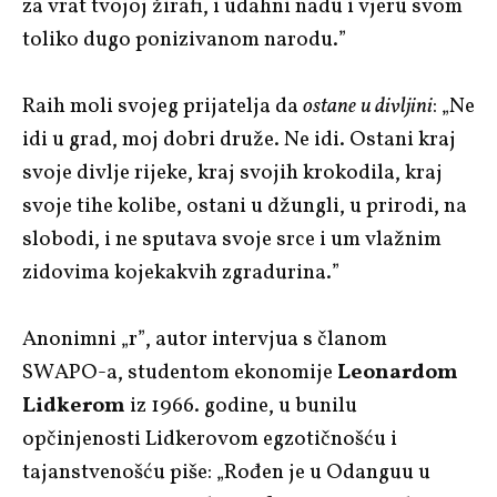
za vrat tvojoj žirafi, i udahni nadu i vjeru svom
toliko dugo ponizivanom narodu.”
Raih moli svojeg prijatelja da
ostane
u divljini
:
„Ne
idi u grad, moj dobri druže. Ne idi. Ostani kraj
svoje divlje rijeke, kraj svojih krokodila, kraj
svoje tihe kolibe, ostani u džungli, u prirodi, na
slobodi, i ne sputava svoje srce i um vlažnim
zidovima kojekakvih zgradurina.”
Anonimni „r”, autor intervjua s članom
SWAPO-a, studentom ekonomije
Leonardom
Lidkerom
iz 1966. godine, u bunilu
opčinjenosti Lidkerovom egzotičnošću i
tajanstvenošću piše:
„Rođen je u Odanguu u