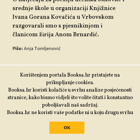
srednje škole u organizaciji Knjižnice
Ivana Gorana Kovačića u Vrbovskom
razgovarali smo s pjesnikinjom i
članicom žirija Anom Brnardić.
Piše:
Anja Tomljenović
U FOKUSU
Korištenjem portala Booksa.hr pristajete na
prikupljanje cookiea.
Booksa.hr koristi kolačiće u svrhu analize posjećenosti
stranice, kako bismo vidjeli što volite čitati i konstantno
poboljšavali naš sadržaj.
Booksa.hr ne koristi vaše podatke ni u koju drugu svrhu
OK
09.08.2022.