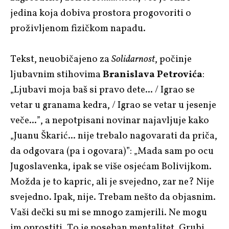
jedina koja dobiva prostora progovoriti o
proživljenom fizičkom napadu.
Tekst, neuobičajeno za
Solidarnost
, počinje
ljubavnim stihovima
Branislava Petrovića
:
„Ljubavi moja baš si pravo dete... / Igrao se
vetar u granama kedra, / Igrao se vetar u jesenje
veče...”, a nepotpisani novinar najavljuje kako
„Juanu Škarić... nije trebalo nagovarati da priča,
da odgovara (pa i ogovara)”:
„Mada sam po ocu
Jugoslavenka, ipak se više osjećam Bolivijkom.
Možda je to kapric, ali je svejedno, zar ne? Nije
svejedno. Ipak, nije. Trebam nešto da objasnim.
Vaši dečki su mi se mnogo zamjerili. Ne mogu
im oprostiti. To je poseban mentalitet. Grubi