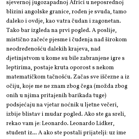
sjevernoj jugozapadnoj Africi u neposrednoj
blizini angolske granice, rođen je svuda, tamo
daleko i ovdje, kao vatra čudan i zagonetan.
Tako bar izgleda na prvi pogled. A poslije,
mistično začeće pjesme i čuđenja nad širokom
neodređenošću dalekih krajeva, nad
djetinjstvom u kome su bile zabranjene igre s
leptirima, postaje kruta oporost s nekom
matematičkom tačnošću. Začas sve iščezne a iz
očiju, koje me ne znam zbog čega (možda zbog
onih u njima pritajenih barikada tuge)
podsjećaju na vjetar noćnik u ljetne večeri,
izbije blistav i mudar pogled. Ako ste ga sreli,
rekao vam je: Leonardo. Leonardo Lidker,
student iz... A ako ste postali prijatelji: uz ime