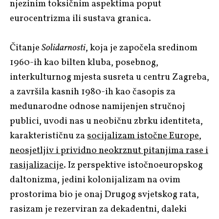
njezinim toksičnim aspektima poput
eurocentrizma ili sustava granica.
Čitanje
Solidarnosti
, koja je započela sredinom
1960-ih kao bilten kluba, posebnog,
interkulturnog mjesta susreta u centru Zagreba,
a završila kasnih 1980-ih kao časopis za
međunarodne odnose namijenjen stručnoj
publici, uvodi nas u
neobičnu zbrku identiteta,
karakterističnu za
socijalizam istočne Europe,
neosjetljiv i prividno neokrznut pitanjima rase i
rasijalizacije
. Iz perspektive istočnoeuropskog
daltonizma, jedini kolonijalizam na ovim
prostorima bio je onaj Drugog svjetskog rata,
rasizam je rezerviran za dekadentni, daleki