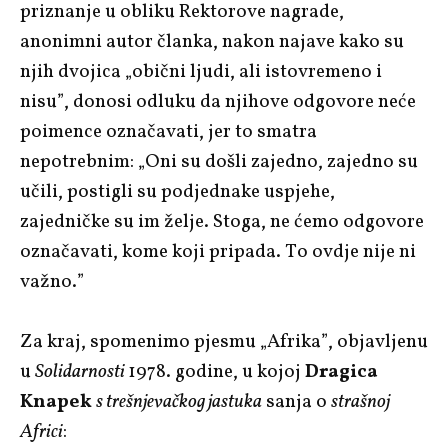
priznanje u obliku Rektorove nagrade,
anonimni autor članka, nakon najave kako su
njih dvojica „obični ljudi, ali istovremeno i
nisu”, donosi odluku da njihove odgovore neće
poimence označavati, jer to smatra
nepotrebnim: „Oni su došli zajedno, zajedno su
učili, postigli su podjednake uspjehe,
zajedničke su im želje. Stoga, ne ćemo odgovore
označavati, kome koji pripada. To ovdje nije ni
važno.”
Za kraj, spomenimo pjesmu „Afrika”, objavljenu
u
Solidarnosti
1978. godine, u kojoj
Dragica
Knapek
s trešnjevačkog jastuka
sanja o
strašnoj
Africi
: