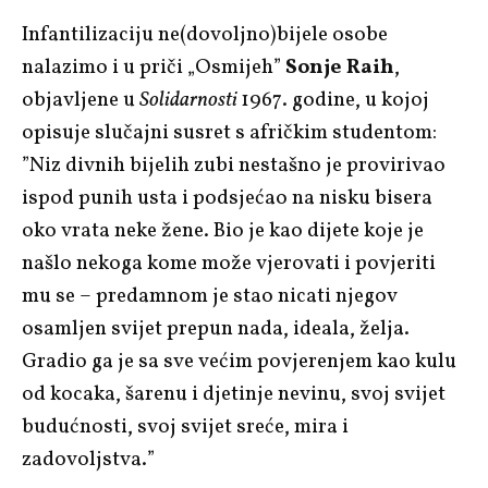
Infantilizaciju ne(dovoljno)bijele osobe
nalazimo i u priči „Osmijeh”
Sonje Raih
,
objavljene u
Solidarnosti
1967. godine, u kojoj
opisuje slučajni susret s afričkim studentom:
”
Niz divnih bijelih zubi nestašno je provirivao
ispod punih usta i podsjećao na nisku bisera
oko vrata neke žene. Bio je kao dijete koje je
našlo nekoga kome može vjerovati i povjeriti
mu se – predamnom je stao nicati njegov
osamljen svijet prepun nada, ideala, želja.
Gradio ga je sa sve većim povjerenjem kao kulu
od kocaka, šarenu i djetinje nevinu, svoj svijet
budućnosti, svoj svijet sreće, mira i
zadovoljstva.”