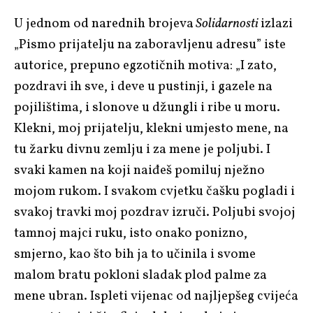
U jednom od narednih brojeva
Solidarnosti
izlazi
„Pismo prijatelju na zaboravljenu adresu” iste
autorice, prepuno egzotičnih motiva:
„I zato,
pozdravi ih sve, i deve u pustinji, i gazele na
pojilištima, i slonove u džungli i ribe u moru.
Klekni, moj prijatelju, klekni umjesto mene, na
tu žarku divnu zemlju i za mene je poljubi. I
svaki kamen na koji naiđeš pomiluj nježno
mojom rukom. I svakom cvjetku čašku pogladi i
svakoj travki moj pozdrav izruči. Poljubi svojoj
tamnoj majci ruku, isto onako ponizno,
smjerno, kao što bih ja to učinila i svome
malom bratu pokloni sladak plod palme za
mene ubran. Ispleti vijenac od najljepšeg cvijeća