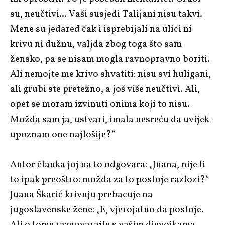
su, neučtivi... Vaši susjedi Talijani nisu takvi.
Mene su jedared čak i isprebijali na ulici ni
krivu ni dužnu, valjda zbog toga što sam
žensko, pa se nisam mogla ravnopravno boriti.
Ali nemojte me krivo shvatiti: nisu svi huligani,
ali grubi ste pretežno, a još više neučtivi. Ali,
opet se moram izvinuti onima koji to nisu.
Možda sam ja, ustvari, imala nesreću da uvijek
upoznam one najlošije?”
Autor članka joj na to odgovara: „Juana, nije li
to ipak preoštro: možda za to postoje razlozi?”
Juana Škarić krivnju prebacuje na
jugoslavenske žene: „E, vjerojatno da postoje.
Ali o tome razgovarajte s vašim djevojkama.