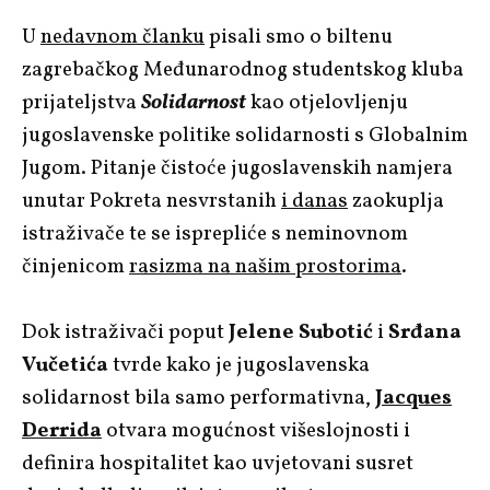
U
nedavnom članku
pisali smo o biltenu
zagrebačkog Međunarodnog studentskog kluba
prijateljstva
Solidarnost
kao otjelovljenju
jugoslavenske politike solidarnosti s Globalnim
Jugom. Pitanje čistoće jugoslavenskih namjera
unutar Pokreta nesvrstanih
i danas
zaokuplja
istraživače te se isprepliće s neminovnom
činjenicom
rasizma na našim prostorima
.
Dok istraživači poput
Jelene Subotić
i
Srđana
Vučetića
tvrde kako je jugoslavenska
solidarnost bila samo performativna,
Jacques
Derrida
otvara mogućnost višeslojnosti i
definira hospitalitet kao uvjetovani susret