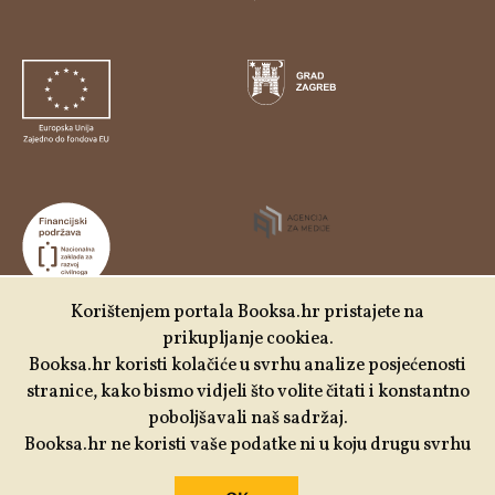
Korištenjem portala Booksa.hr pristajete na
prikupljanje cookiea.
Udruga Kulturtreger je korisnik institucionalne podrške
Booksa.hr koristi kolačiće u svrhu analize posjećenosti
Nacionalne zaklade za razvoj civilnoga društva za
stranice, kako bismo vidjeli što volite čitati i konstantno
stabilizaciju i/ili razvoj udruge u području demokratizacije i
poboljšavali naš sadržaj.
društvenog razvoja.
Booksa.hr ne koristi vaše podatke ni u koju drugu svrhu