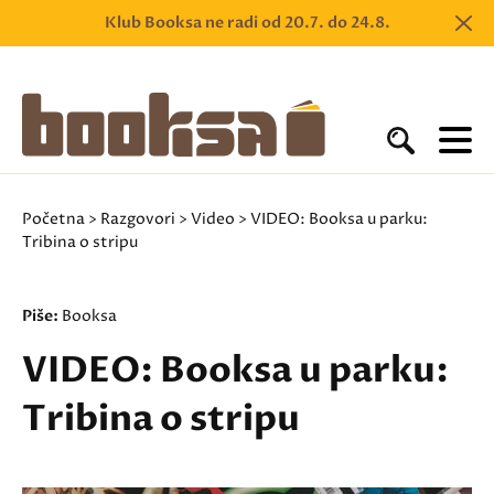
Klub Booksa ne radi od 20.7. do 24.8.
Početna
>
Razgovori
>
Video
> VIDEO: Booksa u parku:
Tribina o stripu
Piše:
Booksa
VIDEO: Booksa u parku:
Tribina o stripu