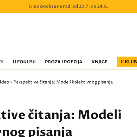
Klub Booksa ne radi od 20.7. do 24.8.
RI
U FOKUSU
PROZA I POEZIJA
KNJIGE
U KLU
ideo
> Perspektive čitanja: Modeli kolektivnog pisanja
tive čitanja: Modeli
vnog pisanja