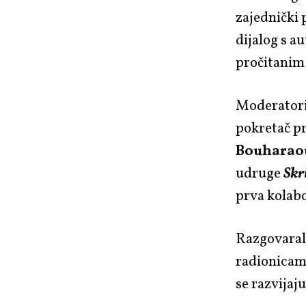
zajednički 
dijalog s a
pročitanim
Moderator
pokretač pr
Bouharao
udruge
Skr
prva kolabo
Razgovarali
radionicama
se razvijaj