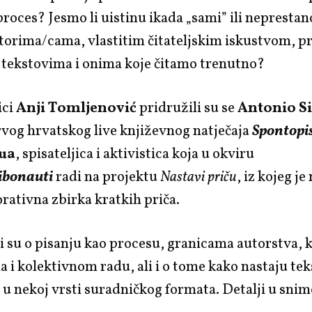
proces? Jesmo li uistinu ikada „sami” ili nepresta
utorima/cama, vlastitim čitateljskim iskustvom, 
 tekstovima i onima koje čitamo trenutno?
ici
Anji Tomljenović
pridružili su se
Antonio Si
vog hrvatskog live književnog natječaja
Spontopi
ua
, spisateljica i aktivistica koja u okviru
ibonauti
radi na projektu
Nastavi priču
, iz kojeg je
rativna zbirka kratkih priča.
 su o pisanju kao procesu, granicama autorstva, 
 i kolektivnom radu, ali i o tome kako nastaju tek
u u nekoj vrsti suradničkog formata. Detalji u snim