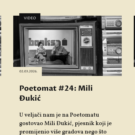
VIDEO
02.03.2026.
Poetomat #24: Mili
Đukić
U veljači nam je na Poetomatu
gostovao
Mili Đukić
, pjesnik koji je
promijenio više gradova nego što