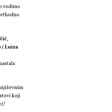
no vodimo
prethodno
čić
,
s
i
Luiza
 nastala
književnim
stovi koji
ci!