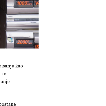
pisanju kao
 i o
vanje
 postane