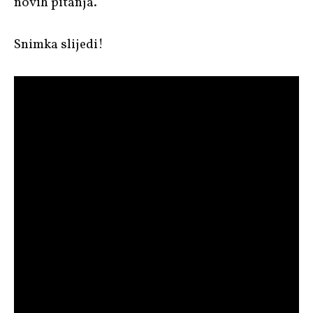
novih pitanja.
Snimka slijedi!