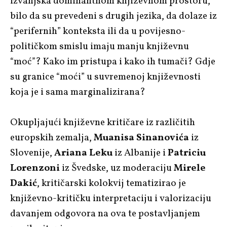
izvanjska dominantnom književnom prostoru,
bilo da su prevedeni s drugih jezika, da dolaze iz
“perifernih” konteksta ili da u povijesno-
političkom smislu imaju manju književnu
“moć”? Kako im pristupa i kako ih tumači? Gdje
su granice “moći” u suvremenoj književnosti
koja je i sama marginalizirana?
Okupljajući književne kritičare iz različitih
europskih zemalja,
Muanisa Sinanovića
iz
Slovenije,
Ariana Leku
iz Albanije i
Patriciu
Lorenzoni
iz Švedske, uz moderaciju
Mirele
Dakić
, kritičarski kolokvij tematizirao je
književno-kritičku interpretaciju i valorizaciju
davanjem odgovora na ova te postavljanjem