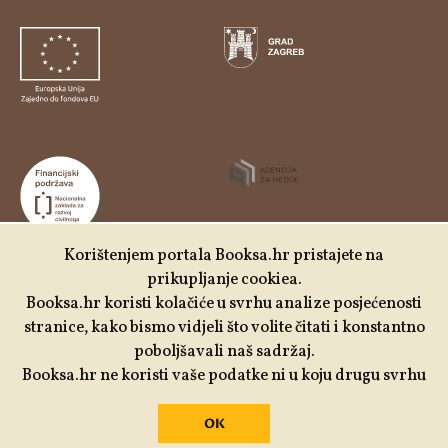
Korištenjem portala Booksa.hr pristajete na
prikupljanje cookiea.
Udruga Kulturtreger je korisnik institucionalne podrške
Booksa.hr koristi kolačiće u svrhu analize posjećenosti
Nacionalne zaklade za razvoj civilnoga društva za
stranice, kako bismo vidjeli što volite čitati i konstantno
stabilizaciju i/ili razvoj udruge u području demokratizacije i
poboljšavali naš sadržaj.
društvenog razvoja.
Booksa.hr ne koristi vaše podatke ni u koju drugu svrhu
OK
Izrada:
Slobodna domena