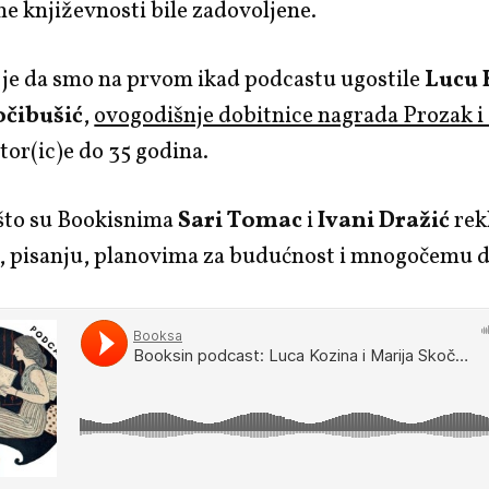
jne književnosti bile zadovoljene.
je da smo na prvom ikad podcastu ugostile
Lucu 
očibušić
,
ovogodišnje dobitnice nagrada Prozak i
tor(ic)e do 35 godina.
 što su Bookisnima
Sari Tomac
i
Ivani Dražić
rek
 pisanju, planovima za budućnost i mnogočemu 