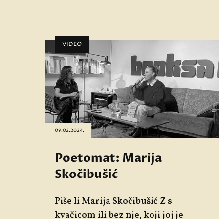
VIDEO
09.02.2024.
Poetomat: Marija
Skočibušić
Piše li
Marija Skočibušić
Z s
kvačicom ili bez nje, koji joj je