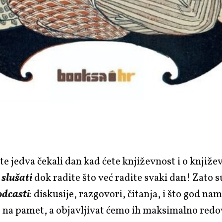
e jedva čekali dan kad ćete književnost i o knjiže
o
slušati
dok radite što već radite svaki dan! Zato s
odcasti
: diskusije, razgovori, čitanja, i što god na
na pamet, a objavljivat ćemo ih maksimalno redovi