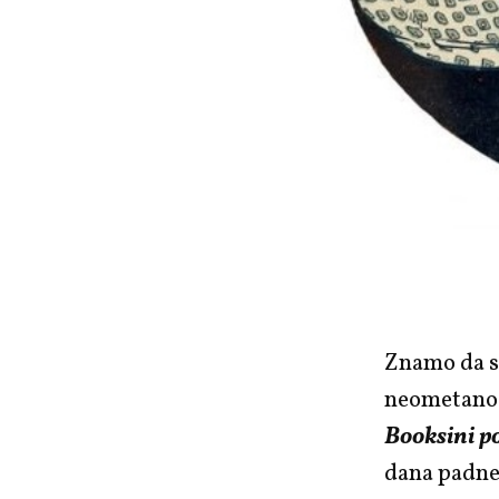
Znamo da st
neometan
Booksini p
dana padne 