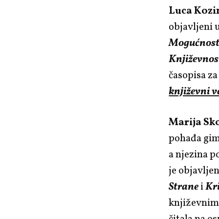
Luca Kozi
objavljeni 
Mogućnost
Književnos
časopisa z
književni v
Marija Sk
pohađa gimn
a njezina p
je objavlje
Strane
i
Kr
književnim