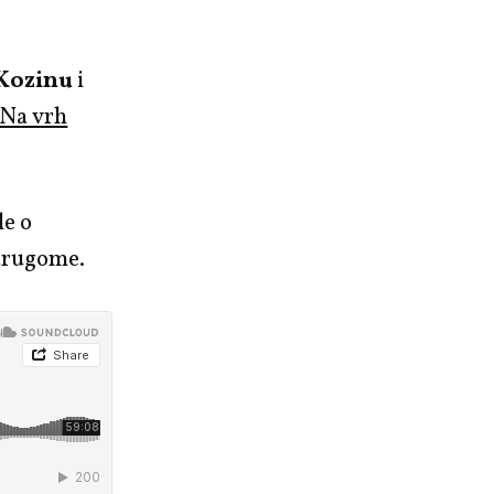
Kozinu
i
 Na vrh
le o
drugome.