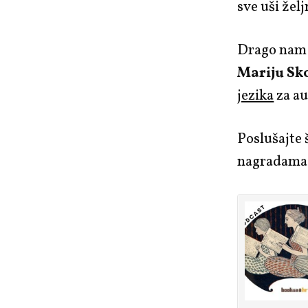
sve uši žel
Drago nam 
Mariju Sk
jezika
za au
Poslušajte
nagradama,