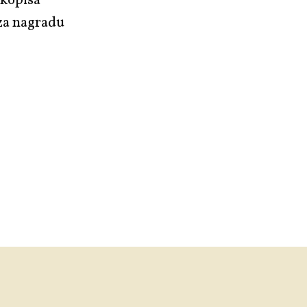
ukopisa
 za nagradu