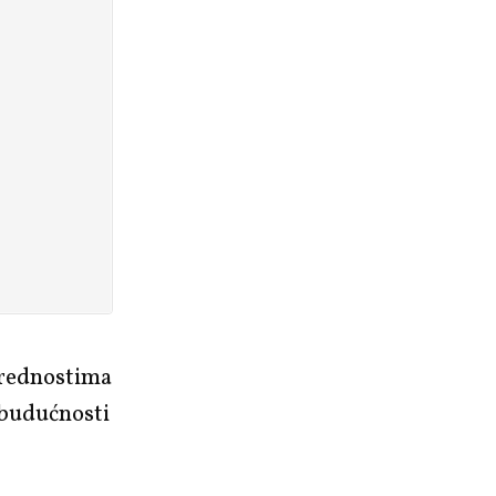
prednostima
j budućnosti