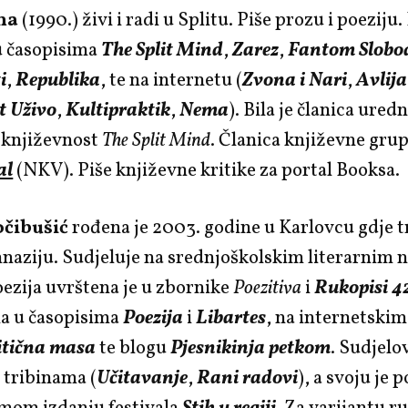
na
(1990.) živi i radi u Splitu. Piše prozu i poeziju
u časopisima
The Split Mind
,
Zarez
,
Fantom Slobo
i
,
Republika
, te na internetu (
Zvona i Nari
,
Avlija
t Uživo
,
Kultipraktik
,
Nema
). Bila je članica ured
a književnost
The Split Mind
. Članica književne gru
al
(NKV). Piše književne kritike za portal Booksa.
očibušić
rođena je 2003. godine u Karlovcu gdje t
aziju. Sudjeluje na srednjoškolskim literarnim n
oezija uvrštena je u zbornike
Poezitiva
i
Rukopisi 4
na u časopisima
Poezija
i
Libartes
, na internetski
itična masa
te blogu
Pjesnikinja petkom
. Sudjelo
 tribinama (
Učitavanje
,
Rani radovi
), a svoju je 