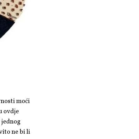
vnosti moći
u ovdje
m jednog
to ne bi li