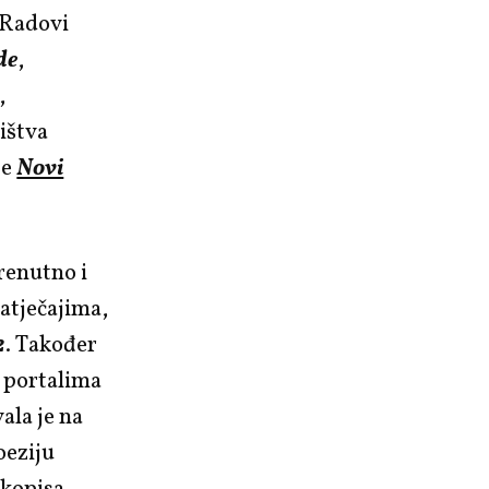
. Radovi
de
,
,
ništva
pe
Novi
renutno i
atječajima,
2
. Također
m portalima
vala je na
poeziju