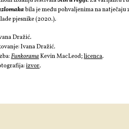
smom izdanju festivala
Stih u regiji
. Za varijantu r
razlomaka
bila je među pohvaljenima na natječaju
ade pjesnike (2020.).
vana Dražić.
ovanje: Ivana Dražić.
zba:
Funkorama
Kevin MacLeod;
licenca
.
tografija:
izvor
.