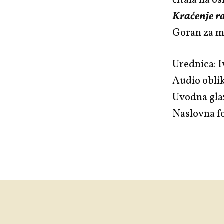
čitala na o
Kraćenje 
Goran za ml
Urednica: I
Audio oblik
Uvodna gla
Naslovna fo