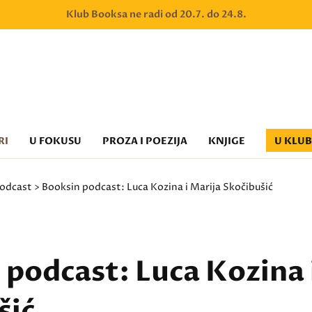
Klub Booksa ne radi od 20.7. do 24.8.
RI
U FOKUSU
PROZA I POEZIJA
KNJIGE
U KLU
odcast
> Booksin podcast: Luca Kozina i Marija Skočibušić
 podcast: Luca Kozina 
šić