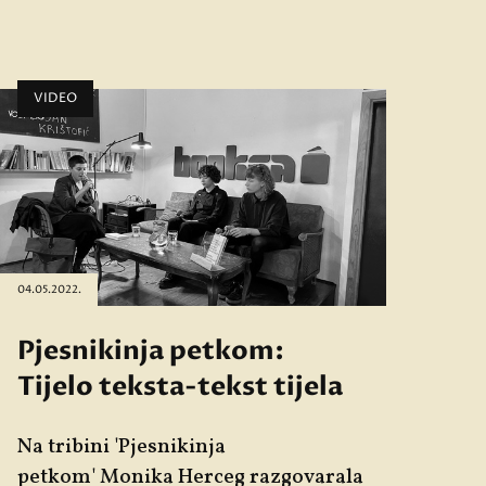
VIDEO
04.05.2022.
Pjesnikinja petkom:
Tijelo teksta-tekst tijela
Na tribini '
Pjesnikinja
petkom'
Monika Herceg
razgovarala