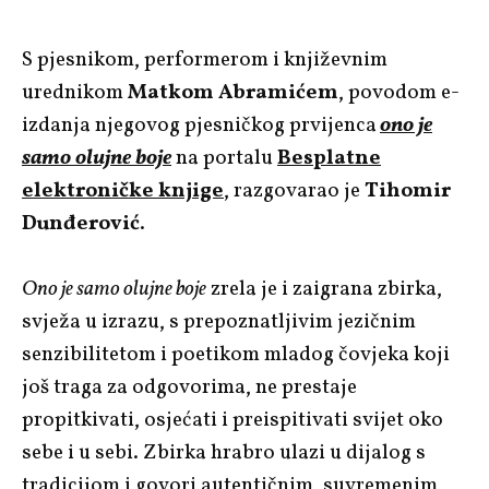
S pjesnikom, performerom i književnim
urednikom
Matkom Abramićem
, povodom e-
izdanja njegovog pjesničkog prvijenca
ono je
samo olujne boje
na portalu
Besplatne
elektroničke knjige
, razgovarao je
Tihomir
Dunđerović
.
Ono je samo olujne boje
zrela je i zaigrana zbirka,
svježa u izrazu, s prepoznatljivim jezičnim
senzibilitetom i poetikom mladog čovjeka koji
još traga za odgovorima, ne prestaje
propitkivati, osjećati i preispitivati svijet oko
sebe i u sebi. Zbirka hrabro ulazi u dijalog s
tradicijom i govori autentičnim, suvremenim