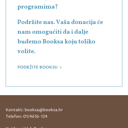
programima?
Podržite nas. Vaša donacija će
nam omogućiti da i dalje
budemo Booksa koju toliko
volite.
PODRŽITE BOOKSU >
Kontakt: booksa@booksa.hr
Telefon: 01/4616-124