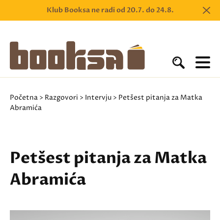
Klub Booksa ne radi od 20.7. do 24.8.
Početna
>
Razgovori
>
Intervju
> Petšest pitanja za Matka
Abramića
Petšest pitanja za Matka
Abramića