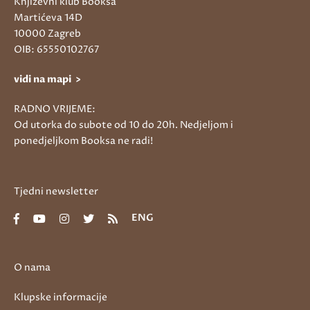
Književni klub Booksa
Martićeva 14D
10000 Zagreb
OIB: 65550102767
vidi na mapi >
RADNO VRIJEME:
Od utorka do subote od 10 do 20h. Nedjeljom i
ponedjeljkom Booksa ne radi!
Tjedni newsletter
ENG
O nama
Klupske informacije