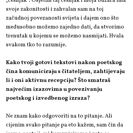
„češnjak“. Osjetim taj češnjak i moja buzara ima
svoje zakonitosti i zahvalan sam na toj
začudnoj povezanosti svijeta i dajem ono što
međusobno možemo zajedno dati, da stvorimo
trenutak u kojemu se možemo nasmijati. Hvala
svakom tko to razumije.
Kako tvoji gotovi tekstovi nakon poetskog
čina komuniciraju s čitateljem, zahtijevaju
li i oni aktivnu recepciju? Što smatraš
najvećim izazovima u povezivanju
poetskog i izvedbenog izraza?
Ne znam kako odgovoriti na to pitanje. Ali
cijenim svako pitanje pa eto kažem, sam čin da