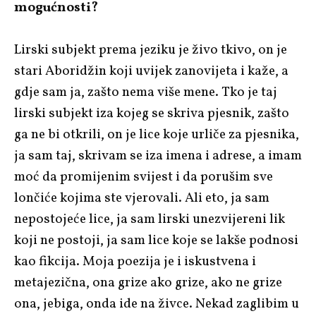
mogućnosti?
Lirski subjekt prema jeziku je živo tkivo, on je
stari Aboridžin koji uvijek zanovijeta i kaže, a
gdje sam ja, zašto nema više mene. Tko je taj
lirski subjekt iza kojeg se skriva pjesnik, zašto
ga ne bi otkrili, on je lice koje urliče za pjesnika,
ja sam taj, skrivam se iza imena i adrese, a imam
moć da promijenim svijest i da porušim sve
lončiće kojima ste vjerovali. Ali eto, ja sam
nepostojeće lice, ja sam lirski unezvijereni lik
koji ne postoji, ja sam lice koje se lakše podnosi
kao fikcija. Moja poezija je i iskustvena i
metajezična, ona grize ako grize, ako ne grize
ona, jebiga, onda ide na živce. Nekad zaglibim u