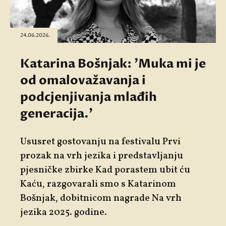
24.06.2026.
Katarina Bošnjak: 'Muka mi je
od omalovažavanja i
podcjenjivanja mlađih
generacija.'
Ususret gostovanju na festivalu
Prvi
prozak na vrh jezika
i predstavljanju
pjesničke zbirke
Kad porastem ubit ću
Kaću
, razgovarali smo s
Katarinom
Bošnjak
, dobitnicom nagrade Na vrh
jezika 2025. godine.