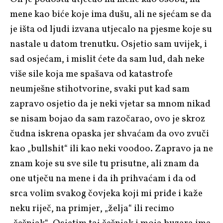
mene kao biće koje ima dušu, ali ne sjećam se da
je išta od ljudi izvana utjecalo na pjesme koje su
nastale u datom trenutku. Osjetio sam uvijek, i
sad osjećam, i mislit ćete da sam lud, dah neke
više sile koja me spašava od katastrofe
neumješne stihotvorine, svaki put kad sam
zapravo osjetio da je neki vjetar sa mnom nikad
se nisam bojao da sam razočarao, ovo je skroz
čudna iskrena opaska jer shvaćam da ovo zvuči
kao „bullshit“ ili kao neki voodoo. Zapravo ja ne
znam koje su sve sile tu prisutne, ali znam da
one utječu na mene i da ih prihvaćam i da od
srca volim svakog čovjeka koji mi priđe i kaže
neku riječ, na primjer, „želja“ ili recimo