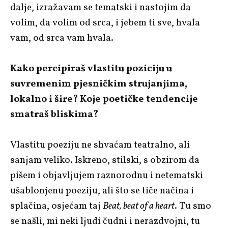
dalje, izražavam se tematski i nastojim da
volim, da volim od srca, i jebem ti sve, hvala
vam, od srca vam hvala.
Kako percipiraš vlastitu poziciju u
suvremenim pjesničkim strujanjima,
lokalno i šire? Koje poetičke tendencije
smatraš bliskima?
Vlastitu poeziju ne shvaćam teatralno, ali
sanjam veliko. Iskreno, stilski, s obzirom da
pišem i objavljujem raznorodnu i netematski
ušablonjenu poeziju, ali što se tiče načina i
splačina, osjećam taj
Beat, beat of a heart
. Tu smo
se našli, mi neki ljudi čudni i nerazdvojni, tu