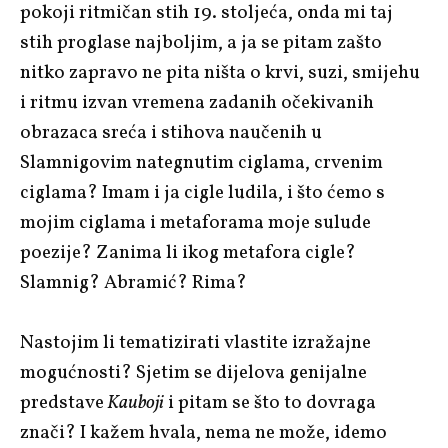
pokoji ritmičan stih 19. stoljeća, onda mi taj
stih proglase najboljim, a ja se pitam zašto
nitko zapravo ne pita ništa o krvi, suzi, smijehu
i ritmu izvan vremena zadanih očekivanih
obrazaca sreća i stihova naučenih u
Slamnigovim nategnutim ciglama, crvenim
ciglama? Imam i ja cigle ludila, i što ćemo s
mojim ciglama i metaforama moje sulude
poezije? Zanima li ikog metafora cigle?
Slamnig? Abramić? Rima?
Nastojim li tematizirati vlastite izražajne
mogućnosti? Sjetim se dijelova genijalne
predstave
Kauboji
i pitam se što to dovraga
znači? I kažem hvala, nema ne može, idemo