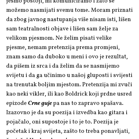
jesmo postoji, mi komuniciramo i zato se
možemo nasmijati svemu tome. Moram priznati
da zbog javnog nastupanja više nisam isti, lišen
sam teatralnosti objave i lišen sam želje za
velikom pjesmom. Ne želim pisati velike
pjesme, nemam pretenzija prema promjeni,
znam samo da duboko u meni i ovo je rezultat,
da pišem iz srca i da želim da se nasmijemo
svijetu i da ga učinimo u našoj gluposti i svijesti
na trenutak boljim mjestom. Pretenzija mi zvuči
kao neki vikler, ili kao Boldrick koji prdne usred
epizode
Crne guje
pa nas to zapravo spašava.
Izazovno je da su poezija i izvedba kao gitara i
pojačalo, oni supostoje i to je to. Poezija je
početak i kraj svijeta, zašto to treba ponavljati,