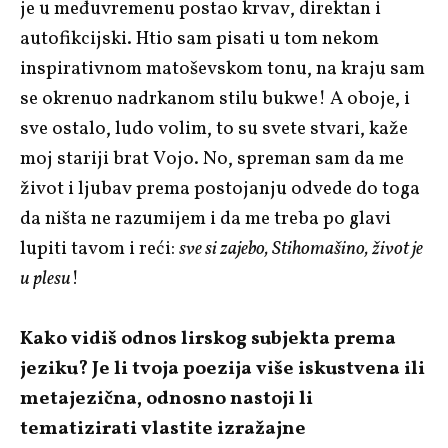
je u međuvremenu postao krvav, direktan i
autofikcijski. Htio sam pisati u tom nekom
inspirativnom matoševskom tonu, na kraju sam
se okrenuo nadrkanom stilu bukwe! A oboje, i
sve ostalo, ludo volim, to su svete stvari, kaže
moj stariji brat Vojo. No, spreman sam da me
život i ljubav prema postojanju odvede do toga
da ništa ne razumijem i da me treba po glavi
lupiti tavom i reći:
sve si zajebo, Stihomašino, život je
u plesu
!
Kako vidiš odnos lirskog subjekta prema
jeziku? Je li tvoja poezija više iskustvena ili
metajezična, odnosno nastoji li
tematizirati vlastite izražajne