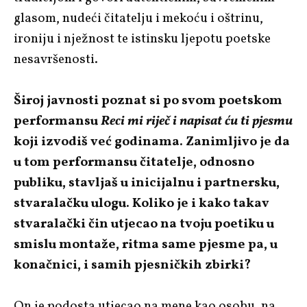
glasom, nudeći čitatelju i mekoću i oštrinu,
ironiju i nježnost te istinsku ljepotu poetske
nesavršenosti.
Široj javnosti poznat si po svom poetskom
performansu
Reci mi riječ i napisat ću ti pjesmu
koji izvodiš već godinama. Zanimljivo je da
u tom performansu čitatelje, odnosno
publiku, stavljaš u inicijalnu i partnersku,
stvaralačku ulogu. Koliko je i kako takav
stvaralački čin utjecao na tvoju poetiku u
smislu montaže, ritma same pjesme pa, u
konačnici, i samih pjesničkih zbirki?
On je podosta utjecao na mene kao osobu, na