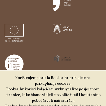
Korištenjem portala Booksa.hr pristajete na
prikupljanje cookiea.
Udruga Kulturtreger je korisnik institucionalne podrške
Booksa.hr koristi kolačiće u svrhu analize posjećenosti
Nacionalne zaklade za razvoj civilnoga društva za
stranice, kako bismo vidjeli što volite čitati i konstantno
stabilizaciju i/ili razvoj udruge u području demokratizacije i
poboljšavali naš sadržaj.
društvenog razvoja.