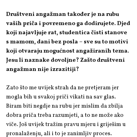
Društveni angažman također je na rubu
vaših priča i povremeno ga dodirujete. Djed
koji najavljuje rat, studentica čisti stanove
s mamom, dani bez posla – sve su to motivi
koji otvaraju mogućnost angažiranih tema.
Jesu li naznake dovoljne? Zašto društveni
angažman nije izrazitiji?
Zato što me uvijek strah da ne pretjeram jer
mogla bih u svakoj priči vikati na sav glas.
Biram biti negdje na rubu jer mislim da zbilja
dobra priča treba razumjeti, a to ne može ako
viče. Još uvijek tražim pravu mjeru i griješim u
pronalaženju, ali i to je zanimljiv proces.