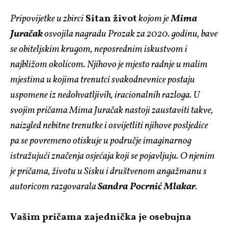
Pripovijetke u zbirci
Sitan život
kojom je
Mima
Juračak
osvojila nagradu Prozak za 2020. godinu, bave
se obiteljskim krugom, neposrednim iskustvom i
najbližom okolicom. Njihovo je mjesto radnje u malim
mjestima u kojima trenutci svakodnevnice postaju
uspomene iz nedohvatljivih, iracionalnih razloga. U
svojim pričama Mima Juračak nastoji zaustaviti takve,
naizgled nebitne trenutke i osvijetliti njihove posljedice
pa se povremeno otiskuje u područje imaginarnog
istražujući značenja osjećaja koji se pojavljuju. O njenim
je pričama, životu u Sisku i društvenom angažmanu s
autoricom razgovarala
Sandra Pocrnić Mlakar
.
Vašim pričama zajednička je osebujna