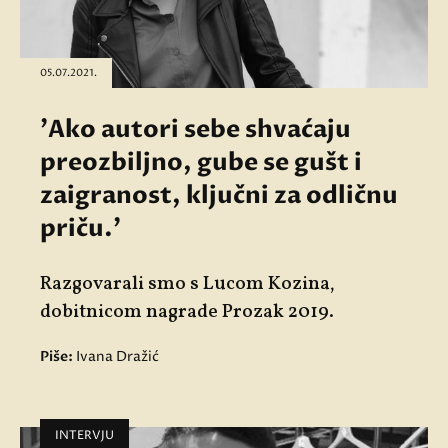
05.07.2021.
'Ako autori sebe shvaćaju
preozbiljno, gube se gušt i
zaigranost, ključni za odličnu
priču.'
Razgovarali smo s Lucom Kozina,
dobitnicom nagrade Prozak 2019.
Piše:
Ivana Dražić
INTERVJU