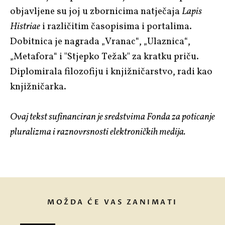
objavljene su joj u zbornicima natječaja
Lapis
Histriae
i različitim časopisima i portalima.
Dobitnica je nagrada „Vranac“, „Ulaznica“,
„Metafora“ i "Stjepko Težak" za kratku priču.
Diplomirala filozofiju i knjižničarstvo, radi kao
knjižničarka.
Ovaj tekst sufinanciran je sredstvima Fonda za poticanje
pluralizma i raznovrsnosti elektroničkih medija.
MOŽDA ĆE VAS ZANIMATI