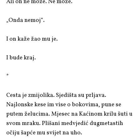
Ali on ne može. Ne može.
„Onda nemoj“.
I on kaže žao mu je.
I bude kraj.
*
Cesta je zmijolika. Sjedišta su prljava.
Najlonske kese im vise o bokovima, pune se
putem želucima. Mjesec na Kaćinom krilu šuti u
svom mraku. Plišani medvjedić dugmetastih
očiju šapće mu svijet na uho.