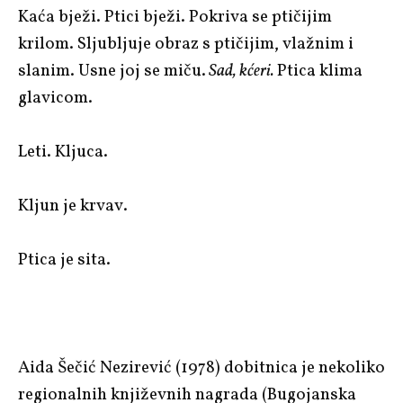
Kaća bježi. Ptici bježi. Pokriva se ptičijim
krilom. Sljubljuje obraz s ptičijim, vlažnim i
slanim. Usne joj se miču.
Sad, kćeri.
Ptica klima
glavicom.
Leti. Kljuca.
Kljun je krvav.
Ptica je sita.
Aida Šečić Nezirević (1978) dobitnica je nekoliko
regionalnih književnih nagrada (Bugojanska