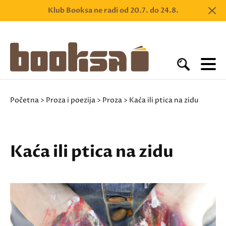
Klub Booksa ne radi od 20.7. do 24.8.
Početna
>
Proza i poezija
>
Proza
> Kaća ili ptica na zidu
Kaća ili ptica na zidu