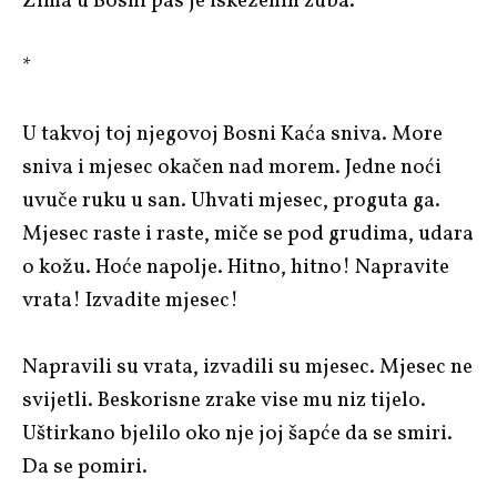
Zima u Bosni pas je iskeženih zuba.
*
U takvoj toj njegovoj Bosni Kaća sniva. More
sniva i mjesec okačen nad morem. Jedne noći
uvuče ruku u san. Uhvati mjesec, proguta ga.
Mjesec raste i raste, miče se pod grudima, udara
o kožu. Hoće napolje. Hitno, hitno! Napravite
vrata! Izvadite mjesec!
Napravili su vrata, izvadili su mjesec. Mjesec ne
svijetli. Beskorisne zrake vise mu niz tijelo.
Uštirkano bjelilo oko nje joj šapće da se smiri.
Da se pomiri.