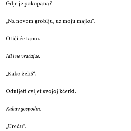
Gdje je pokopana?
„Na novom groblju, uz moju majku“.
Otići će tamo.
Idi i ne vraćaj se.
„Kako želiš“.
Odnijeti cvijet svojoj kćerki.
Kakav gospodin.
„Uredu“.