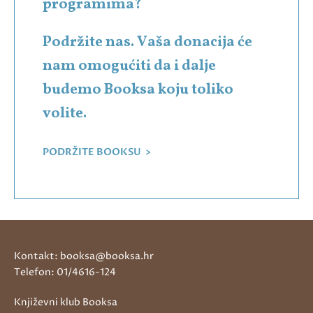
programima?
Podržite nas. Vaša donacija će
nam omogućiti da i dalje
budemo Booksa koju toliko
volite.
PODRŽITE BOOKSU >
Kontakt: booksa@booksa.hr
Telefon: 01/4616-124
Književni klub Booksa