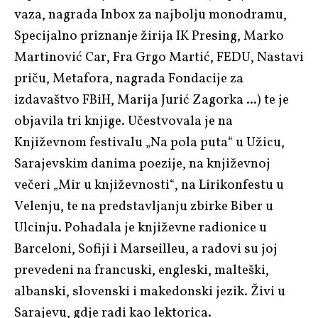
vaza, nagrada Inbox za najbolju monodramu,
Specijalno priznanje žirija IK Presing, Marko
Martinović Car, Fra Grgo Martić, FEDU, Nastavi
priču, Metafora, nagrada Fondacije za
izdavaštvo FBiH, Marija Jurić Zagorka ...) te je
objavila tri knjige. Učestvovala je na
Književnom festivalu „Na pola puta“ u Užicu,
Sarajevskim danima poezije, na književnoj
večeri „Mir u književnosti“, na Lirikonfestu u
Velenju, te na predstavljanju zbirke Biber u
Ulcinju. Pohađala je književne radionice u
Barceloni, Sofiji i Marseilleu, a radovi su joj
prevedeni na francuski, engleski, malteški,
albanski, slovenski i makedonski jezik. Živi u
Sarajevu, gdje radi kao lektorica.