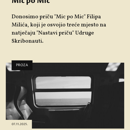
Mic po Mic
Donosimo priču
"
Mic po Mic"
Filipa
Milića
, koji je osvojio treće mjesto na
natječaju "Nastavi priču" Udruge
Skribonauti.
PROZA
07.11.2025.