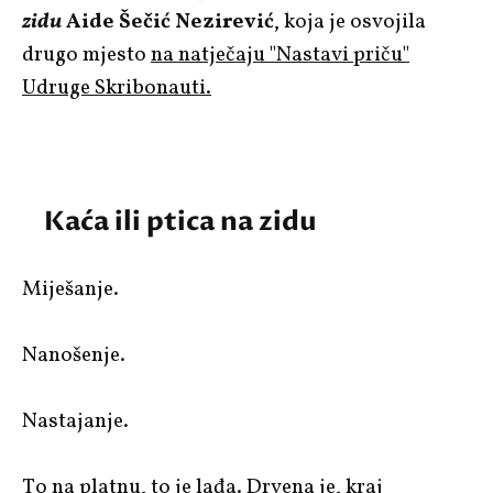
zidu
Aide Šečić Nezirević
, koja je osvojila
drugo mjesto
na natječaju "Nastavi priču"
Udruge Skribonauti.
Kaća ili ptica na zidu
Miješanje.
Nanošenje.
Nastajanje.
To na platnu, to je lađa. Drvena je, kraj