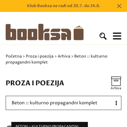
Klub Booksa ne radi od 20.7. do 24.8.
Početna
>
Proza i poezija
>
Arhiva
> Beton :: kulturno
propagandni komplet
PROZA I POEZIJA
Arhiva
Beton :: kulturno propagandni komplet
BETON :: KULTURNO PROPAGANDNI