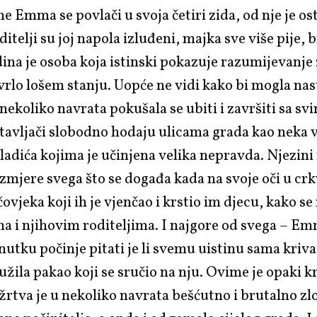
me Emma se povlači u svoja četiri zida, od nje je o
ditelji su joj napola izluđeni, majka sve više pije, b
edina je osoba koja istinski pokazuje razumijevanje 
rlo lošem stanju. Uopće ne vidi kako bi mogla nast
nekoliko navrata pokušala se ubiti i završiti sa sv
stavljači slobodno hodaju ulicama grada kao neka 
ladića kojima je učinjena velika nepravda. Njezini 
zmjere svega što se događa kada na svoje oči u crk
ovjeka koji ih je vjenčao i krstio im djecu, kako se
ma i njihovim roditeljima. I najgore od svega – Em
utku počinje pitati je li svemu uistinu sama kriva
užila pakao koji se sručio na nju. Ovime je opaki k
žrtva je u nekoliko navrata bešćutno i brutalno zl