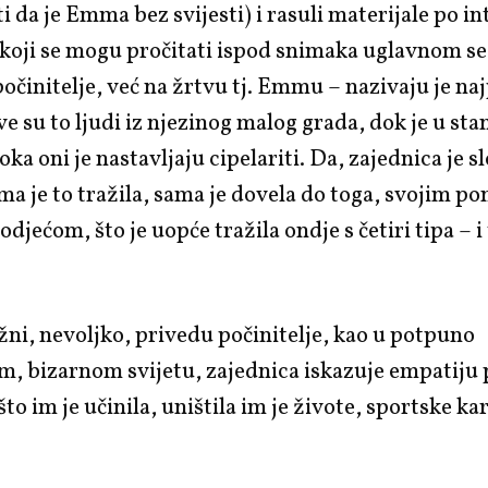
i da je Emma bez svijesti) i rasuli materijale po in
koji se mogu pročitati ispod snimaka uglavnom se
očinitelje, već na žrtvu tj. Emmu – nazivaju je n
e su to ljudi iz njezinog malog grada, dok je u sta
ka oni je nastavljaju cipelariti. Da, zajednica je s
ama je to tražila, sama je dovela do toga, svojim p
djećom, što je uopće tražila ondje s četiri tipa – i
ni, nevoljko, privedu počinitelje, kao u potpuno
m, bizarnom svijetu, zajednica iskazuje empatiju
to im je učinila, uništila im je živote, sportske kar