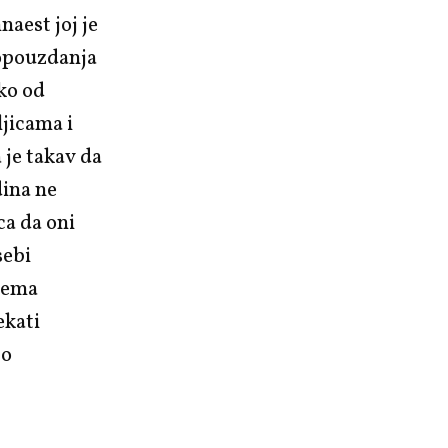
aest joj je
mopouzdanja
eko od
ljicama i
 je takav da
dina ne
ca da oni
sebi
 nema
ekati
to