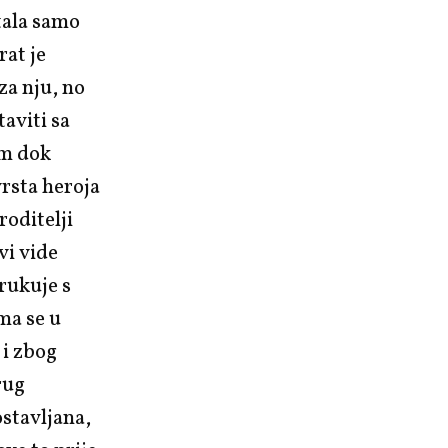
stala samo
rat je
za nju, no
aviti sa
im dok
vrsta heroja
roditelji
vi vide
 rukuje s
ma se u
 i zbog
rug
ostavljana,