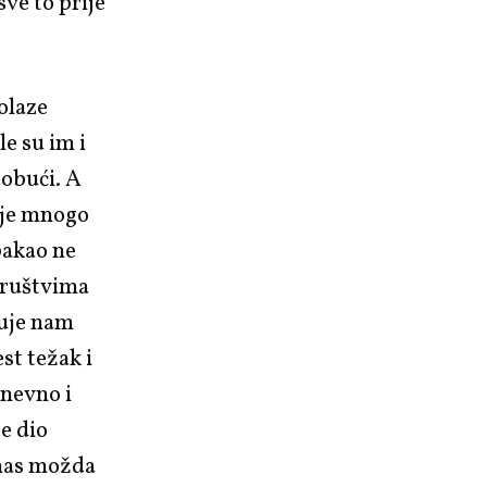
sve to prije
rolaze
le su im i
 obući. A
 je mnogo
 pakao ne
 društvima
čuje nam
st težak i
dnevno i
e dio
anas možda