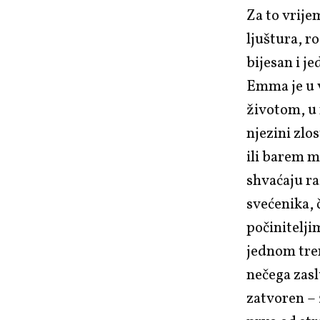
Za to vrije
ljuštura, ro
bijesan i j
Emma je u v
životom, u 
njezini zlo
ili barem m
shvaćaju ra
svećenika, č
počinitelji
jednom tren
nečega zasl
zatvoren – 