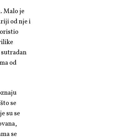
. Malo je
iji od nje i
oristio
rilike
e sutradan
ama od
oznaju
što se
je su se
ovana,
kama se