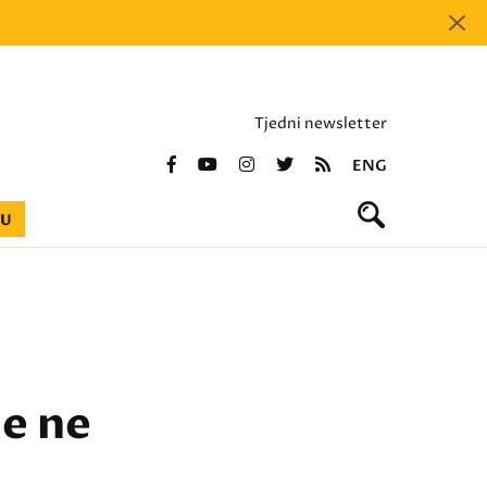
Tjedni newsletter
ENG
BU
je ne