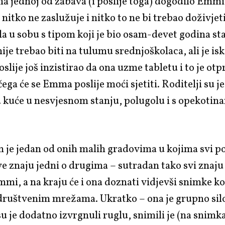
na jednoj od zabava (i poslije toga) dogodilo Emmi
itko ne zaslužuje i nitko to ne bi trebao doživjeti
la u sobu s tipom koji je bio osam-devet godina star
nije trebao biti na tulumu srednjoškolaca, ali je isk
oslije još inzistirao da ona uzme tabletu i to je otp
čega će se Emma poslije moći sjetiti. Roditelji su j
d kuće u nesvjesnom stanju, polugolu i s opekotin
 je jedan od onih malih gradovima u kojima svi p
ve znaju jedni o drugima – sutradan tako svi znaju 
mi, a na kraju će i ona doznati vidjevši snimke ko
 društvenim mrežama. Ukratko – ona je grupno sil
 su je dodatno izvrgnuli ruglu, snimili je (na snim