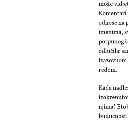
može vidjet
Komentari 
odnose na p
imenima, sv
potpunog šo
odlučila: s
izazovnom o
redom.
Kada nadlež
izokrenuto
njima! Eto š
budućnost.