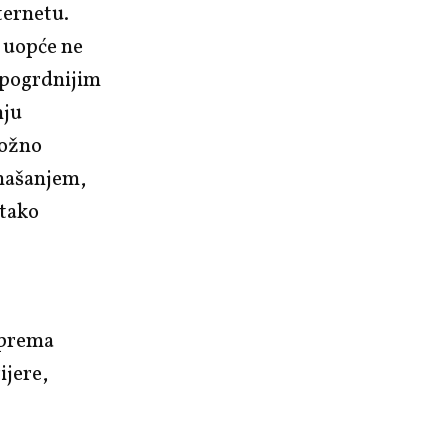
ternetu.
 uopće ne
ajpogrdnijim
nju
ložno
onašanjem,
 tako
 prema
ijere,