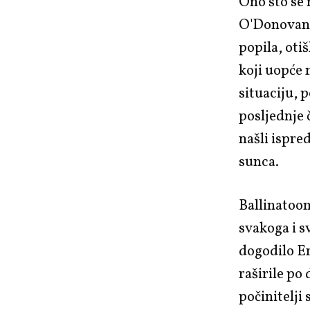
Ono što se 
O'Donovan n
popila, otiš
koji uopće 
situaciju, p
posljednje 
našli ispre
sunca.
Ballinatoom
svakoga i s
dogodilo Em
raširile po
počinitelji