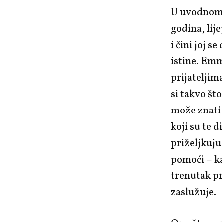
U uvodnom 
godina, li
i čini joj s
istine. Emm
prijateljim
si takvo št
može znati,
koji su te d
priželjkuju
pomoći – ka
trenutak pr
zaslužuje.