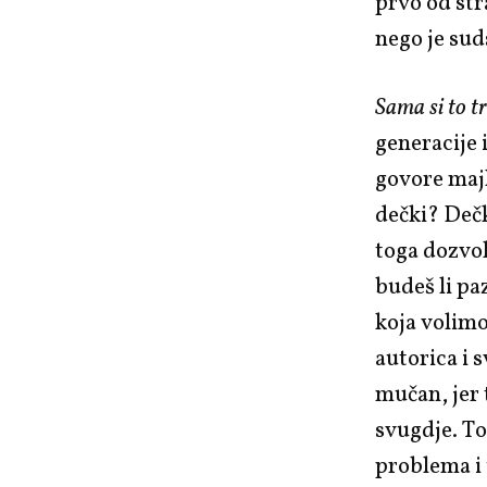
prvo od stra
nego je sud
Sama si to tr
generacije i
govore majk
dečki? Dečki
toga dozvol
budeš li pa
koja volimo
autorica i 
mučan, jer 
svugdje. To
problema i