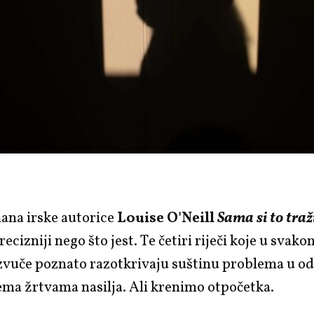
ana irske autorice
Louise O'Neill
Sama si to traž
ecizniji nego što jest. Te četiri riječi koje u svako
zvuče poznato razotkrivaju suštinu problema u o
ma žrtvama nasilja. Ali krenimo otpočetka.