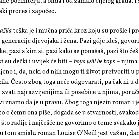
ne počinitelja, a onda i od zamalo cijelog grada. I 
ski proces i započeo.
ažila
teška je i mučna priča kroz koju su prošle i p
 generacije djevojaka i žena. Pazi gdje ideš, govori
e, pazi s kim si, pazi kako se ponašaš, pazi što ćeš
 su dečki i uvijek će biti –
boys will be boys
– njima
jeno i, da, neki od njih mogu ti život pretvoriti u
zila. Često zbog toga neće odgovarati, pa čak ni u
 zvati najrazvijenijima ili posebice u njima, poru
svi znamo da je u pravu. Zbog toga njezin roman i je
to o čemu ona piše, događa se u stvarnosti, svako
 što radije i najčešće ne govorimo o tome svakako j
 u tom smislu roman Louise O'Neill jest važan, d