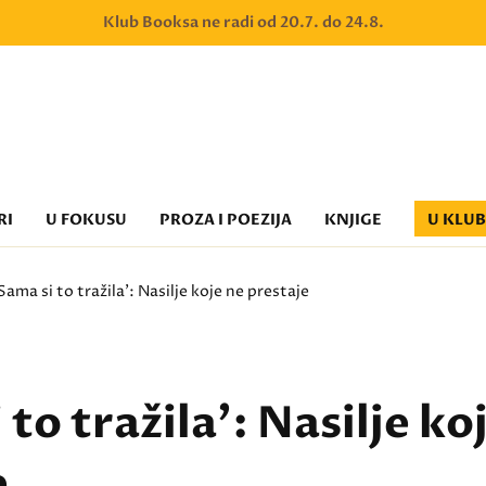
Klub Booksa ne radi od 20.7. do 24.8.
RI
U FOKUSU
PROZA I POEZIJA
KNJIGE
U KLU
Sama si to tražila': Nasilje koje ne prestaje
 to tražila': Nasilje ko
e