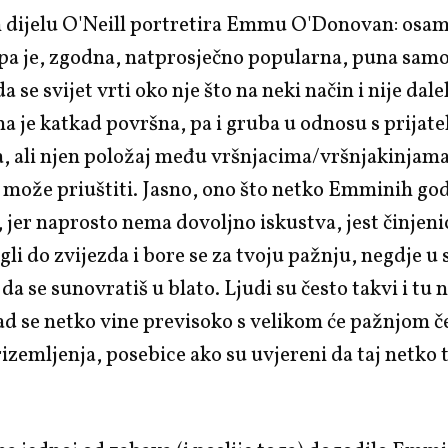
dijelu O'Neill portretira Emmu O'Donovan: osamn
jepa je, zgodna, natprosječno popularna, puna sa
e da se svijet vrti oko nje što na neki način i nije dal
a je katkad površna, pa i gruba u odnosu s prijate
a, ali njen položaj među vršnjacima/vršnjakinjama
o može priuštiti. Jasno, ono što netko Emminih go
 jer naprosto nema dovoljno iskustva, jest činjeni
igli do zvijezda i bore se za tvoju pažnju, negdje u 
 da se sunovratiš u blato. Ljudi su često takvi i tu
d se netko vine previsoko s velikom će pažnjom č
izemljenja, posebice ako su uvjereni da taj netko 