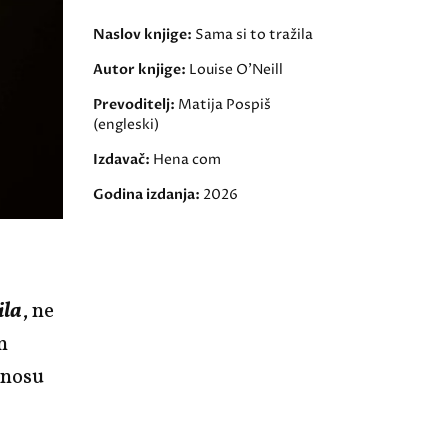
Naslov knjige:
Sama si to tražila
Autor knjige:
Louise O’Neill
Prevoditelj:
Matija Pospiš
(engleski)
Izdavač:
Hena com
Godina izdanja:
2026
ila
, ne
m
dnosu