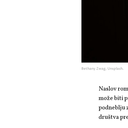
Bethany Zwag, Unsplash.
Naslov rom
može biti pr
podneblju 
društva pre