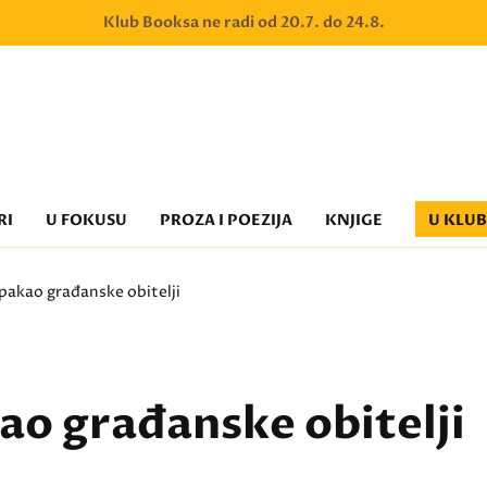
Klub Booksa ne radi od 20.7. do 24.8.
RI
U FOKUSU
PROZA I POEZIJA
KNJIGE
U KLU
 pakao građanske obitelji
kao građanske obitelji