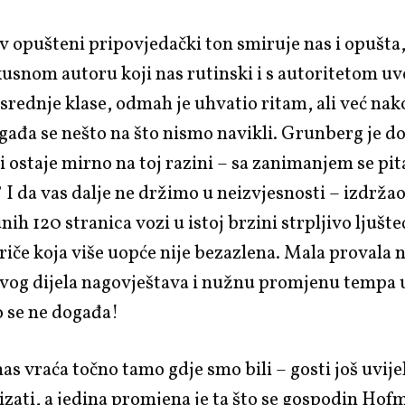
opušteni pripovjedački ton smiruje nas i opušta, 
iskusnom autoru koji nas rutinski i s autoritetom uv
e srednje klase, odmah je uhvatio ritam, ali već na
gađa se nešto na što nismo navikli. Grunberg je 
i ostaje mirno na toj razini – sa zanimanjem se pi
 I da vas dalje ne držimo u neizvjesnosti – izdržao 
nih 120 stranica vozi u istoj brzini strpljivo ljušte
priče koja više uopće nije bezazlena. Mala provala n
rvog dijela nagovještava i nužnu promjenu tempa
to se ne događa!
s vraća točno tamo gdje smo bili – gosti još uvije
tizati, a jedina promjena je ta što se gospodin Hof