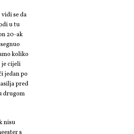
vidi se da
odi u tu
kon 20-ak
dosegnuo
tamo koliko
je cijeli
ći jedan po
asilja pred
 u drugom
k nisu
meester s