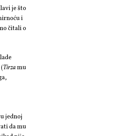
avi je što
mirnoću i
mo čitali o
mlade
 (
Tirza
mu
ga,
u jednoj
vati da mu