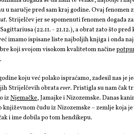
odinama događa se da nam te velike, najbolje i naj
nu u naručje pred sam kraj godine. Ovaj fenomen
rat
. Strijelčev jer se spomenuti fenomen događa z
i Sagittariusa (22.11. - 21.12.), a obrat zato što pred
eć imamo ispisane liste najboljih knjiga i onda n
ibre koji svojom visokom kvalitetom načine
potpun
a
.
godine koju već polako ispraćamo, zadesil nas je j
jih Strijelčevih obrata
ever
. Pristigla su nam čak t
o iz
Njemačke
, Jamajke i Nizozemske. Danas kan
o književnom čudu iz Nizozemske – zemlje koja je 
 čak i ime dobila po tom hendikepu.