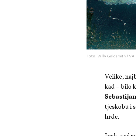
Foto: Willy Goldsmith / VA 
Velike, naj
kad – bilo 
Sebastija
tjeskobu i 
hrđe.