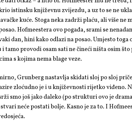
e dati otkaz – a htio bi. Hofmeester mu ne treba, 
tkrio istinsku književnu zvijezdu, a uz to se ne ukl
avačke kuće. Stoga neka zadrži plaću, ali više ne 
a posao. Hofmeestera ovo pogađa, srami se nenada
 svaki dan, hini kako odlazi na posao. Umjesto toga 
 i tamo provodi osam sati ne čineći ništa osim št
cima s kojima nema blage veze.
mirno, Grunberg nastavlja skidati sloj po sloj priče
azire zloćudno je i u književnosti rijetko viđeno. 
srži smo još jako daleko (po strukturi ovo je drama 
stvari neće postati bolje. Kasno je za to. I Hofmee
redosjeća.