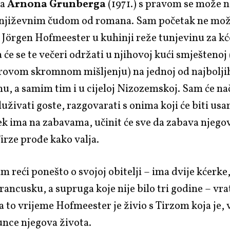
ra
Arnona Grunberga
(1971.) s pravom se može n
književnim čudom od romana. Sam početak ne mož
: Jörgen Hofmeester u kuhinji reže tunjevinu za k
 će se te večeri održati u njihovoj kući smještenoj
ovom skromnom mišljenju) na jednoj od najboljih
 a samim tim i u cijeloj Nizozemskoj. Sam će nači
luživati goste, razgovarati s onima koji će biti usa
ek ima na zabavama, učinit će sve da zabava njego
irze prođe kako valja.
m reći ponešto o svojoj obitelji – ima dvije kćerke, 
rancusku, a supruga koje nije bilo tri godine – vrat
a to vrijeme Hofmeester je živio s Tirzom koja je, 
unce njegova života.