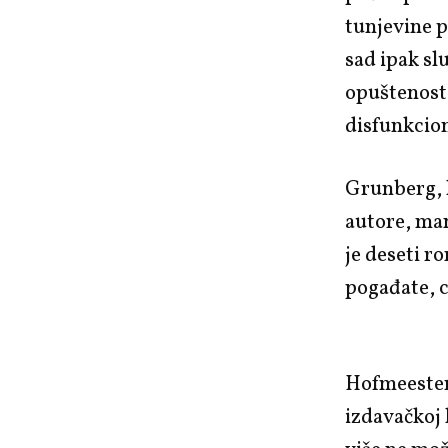
tunjevine p
sad ipak sl
opuštenost, 
disfunkcion
Grunberg, 
autore, ma
je deseti ro
pogađate, c
Hofmeester 
izdavačkoj 