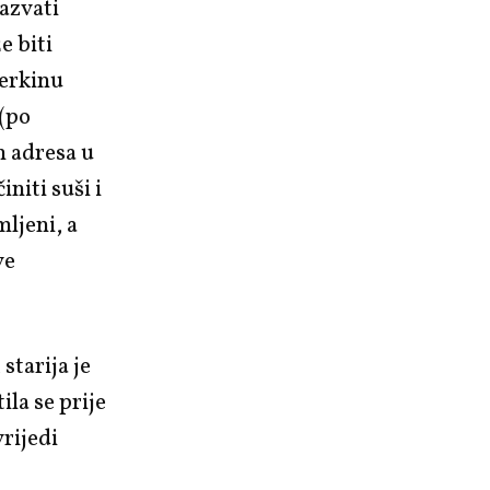
azvati
e biti
ćerkinu
 (po
 adresa u
niti suši i
mljeni, a
ve
starija je
ila se prije
vrijedi