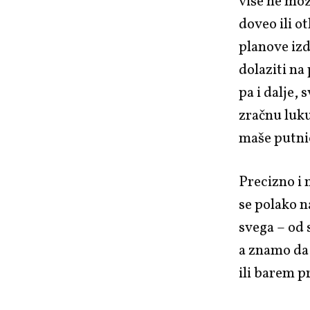
više ne mož
doveo ili o
planove izd
dolaziti n
pa i dalje,
zračnu luku
maše putni
Precizno i 
se polako n
svega – od 
a znamo da 
ili barem p