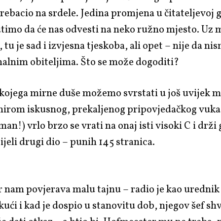
rebacio na srdele. Jedina promjena u čitateljevoj gl
utimo da će nas odvesti na neko ružno mjesto. Uz 
tu je sad i izvjesna tjeskoba, ali opet – nije da nis
alnim obiteljima. Što se može dogoditi?
kojega mirne duše možemo svrstati u još uvijek 
nirom iskusnog, prekaljenog pripovjedačkog vuka
man!) vrlo brzo se vrati na onaj isti visoki C i drži 
ijeli drugi dio – punih 145 stranica.
nam povjerava malu tajnu – radio je kao urednik 
kući i kad je dospio u stanovitu dob, njegov šef sh