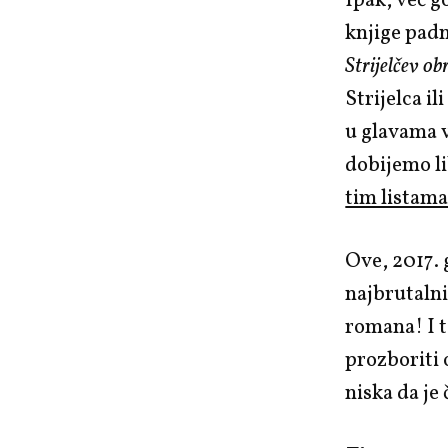
Ipak, već g
knjige pad
Strijelčev ob
Strijelca il
u glavama v
dobijemo l
tim listam
Ove, 2017. 
najbrutalni
romana! I t
prozboriti 
niska da je