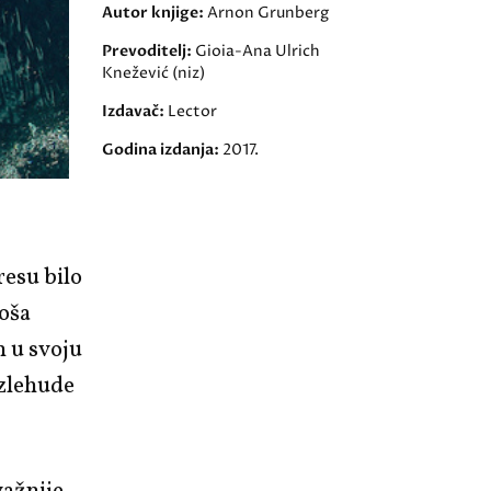
Autor knjige:
Arnon Grunberg
Prevoditelj:
Gioia-Ana Ulrich
Knežević (niz)
Izdavač:
Lector
Godina izdanja:
2017.
resu bilo
noša
n u svoju
 zlehude