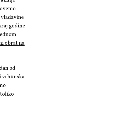
važnije
 zovemo
a vladavine
 kraj godine
ajednom
i obrat na
edan od
ri vrhunska
imo
toliko