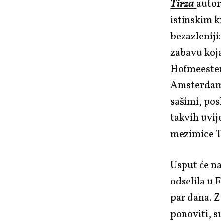
Tirza
auto
istinskim 
bezazleniji
zabavu koja
Hofmeester
Amsterdamu,
sašimi, pos
takvih uvij
mezimice T
Usput će na
odselila u F
par dana. Z
ponoviti, s