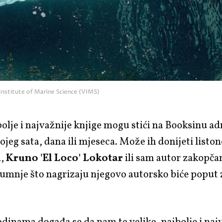
Institute of Marine Science (VIMS)
bolje i najvažnije knjige mogu stići na Booksinu ad
kojeg sata, dana ili mjeseca. Može ih donijeti listo
n
,
Kruno 'El Loco' Lokotar
ili sam autor zakopča
sumnje što nagrizaju njegovo autorsko biće poput