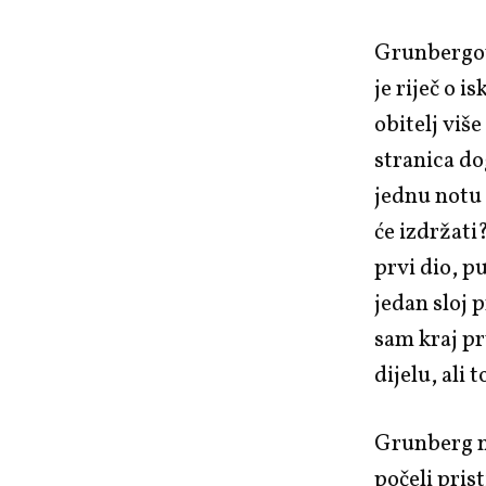
Grunbergov 
je riječ o 
obitelj viš
stranica do
jednu notu 
će izdržati?
prvi dio, pu
jedan sloj 
sam kraj p
dijelu, ali 
Grunberg na
počeli pris