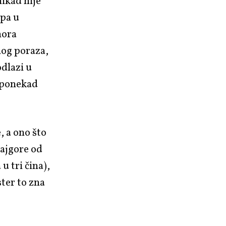
nikad nije
apa u
mora
nog poraza,
odlazi u
o ponekad
, a ono što
Najgore od
u tri čina),
ster to zna