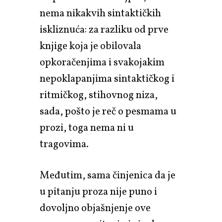
nema nikakvih sintaktičkih
iskliznuća: za razliku od prve
knjige koja je obilovala
opkoračenjima i svakojakim
nepoklapanjima sintaktičkog i
ritmičkog, stihovnog niza,
sada, pošto je reč o pesmama u
prozi, toga nema ni u
tragovima.
Međutim, sama činjenica da je
u pitanju proza nije puno i
dovoljno objašnjenje ove