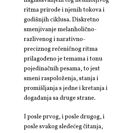
naglašavanjem tog neumoljivog
ritma prirode i njenih tokova i
godišnjih ciklusa. Diskretno
smenjivanje melanholično-
razlivenog i narativno-
preciznog rečeničnog ritma
prilagođeno je temama i tonu
pojedinačnih pesama, to jest
smeni raspoloženja, stanja i
promišljanja s jedne i kretanja i
događanja sa druge strane.
I posle prvog, i posle drugog, i
posle svakog sledećeg čitanja,