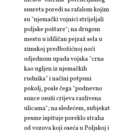
susreta poredi sa rafalom kojim
su "njemački vojnici strijeljali
poljske poštare"; na drugom
mestu u idiličan pejzaž sela u
zimskoj predbožićnoj noći
odjednom upada vojska "crna
kao ugljen iz njemačkih
rudnika" i načini potpuni
pokolj, posle čega "podnevno
sunce osuši crijeva razlivena
ulicama"; na sledećem, subjekat
pesme ispituje poreklo straha
od vozova koji oseća u Poljskoj i