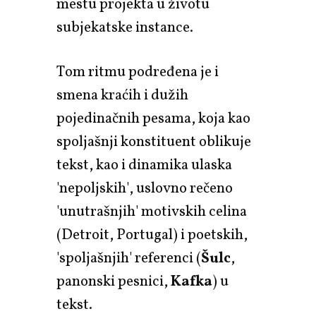
mestu projekta u životu
subjekatske instance.
Tom ritmu podređena je i
smena kraćih i dužih
pojedinačnih pesama, koja kao
spoljašnji konstituent oblikuje
tekst, kao i dinamika ulaska
'nepoljskih', uslovno rečeno
'unutrašnjih' motivskih celina
(Detroit, Portugal) i poetskih,
'spoljašnjih' referenci (
Šulc
,
panonski pesnici,
Kafka
) u
tekst.