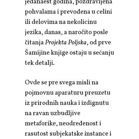
jedanaest godina, pozdravljena
pohvalama i prevođena u celini
ili delovima na nekolicinu
jezika, danas, a naročito posle
čitanja
Projekta Poljska
, od prve
Šamijine knjige ostaju u sećanju
tek detalji.
Ovde se pre svega misli na
pojmovnu aparaturu preuzetu
iz prirodnih nauka i izdignutu
na ravan uzbudljive
metaforike, neodređenost i
rasutost subjekatske instance i