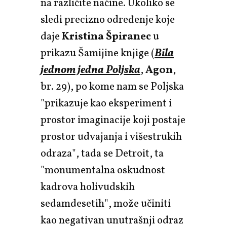
na različite načine. Ukoliko se
sledi precizno određenje koje
daje
Kristina Špiranec
u
prikazu Šamijine knjige (
Bila
jednom jedna Poljska
,
Agon
,
br. 29), po kome nam se Poljska
"prikazuje kao eksperiment i
prostor imaginacije koji postaje
prostor udvajanja i višestrukih
odraza", tada se Detroit, ta
"monumentalna oskudnost
kadrova holivudskih
sedamdesetih", može učiniti
kao negativan unutrašnji odraz