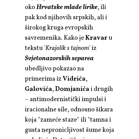
oko
Hrvatske mlade lirike
, ili
pak kod njihovih srpskih, ali i
širokog kruga evropskih
savremenika. Kako je
Kravar
u
tekstu '
Krajolik s tajnom
' iz
Svjetonazorskih separea
ubedljivo pokazao na
primerima iz
Vidrića
,
Galovića
,
Domjanića
i drugih
– antimodernistički impulsi i
iracionalne sile, odnosno šikara
koja "zameće staze" ili "tamna i
gusta nepronicljivost šume koja