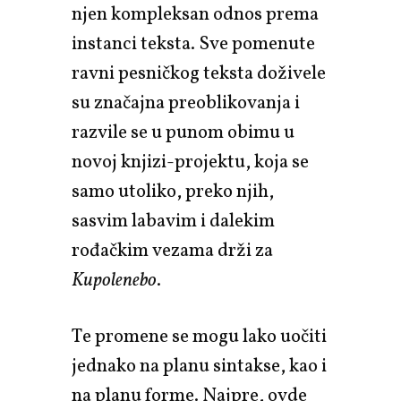
njen kompleksan odnos prema
instanci teksta. Sve pomenute
ravni pesničkog teksta doživele
su značajna preoblikovanja i
razvile se u punom obimu u
novoj knjizi-projektu, koja se
samo utoliko, preko njih,
sasvim labavim i dalekim
rođačkim vezama drži za
Kupolenebo
.
Te promene se mogu lako uočiti
jednako na planu sintakse, kao i
na planu forme. Najpre, ovde