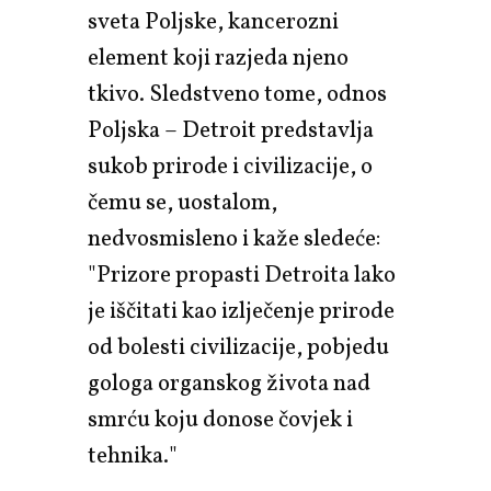
sveta Poljske, kancerozni
element koji razjeda njeno
tkivo. Sledstveno tome, odnos
Poljska – Detroit predstavlja
sukob prirode i civilizacije, o
čemu se, uostalom,
nedvosmisleno i kaže sledeće:
"Prizore propasti Detroita lako
je iščitati kao izlječenje prirode
od bolesti civilizacije, pobjedu
gologa organskog života nad
smrću koju donose čovjek i
tehnika."