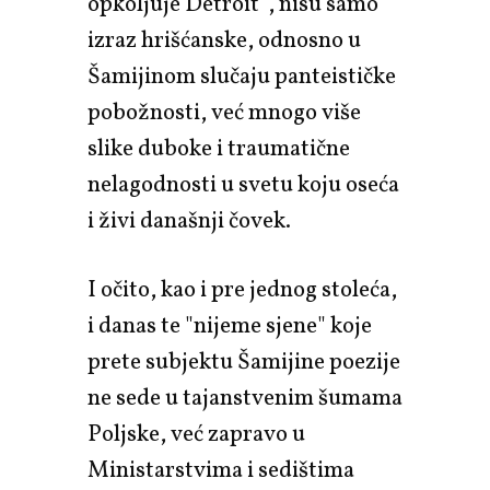
opkoljuje Detroit", nisu samo
izraz hrišćanske, odnosno u
Šamijinom slučaju panteističke
pobožnosti, već mnogo više
slike duboke i traumatične
nelagodnosti u svetu koju oseća
i živi današnji čovek.
I očito, kao i pre jednog stoleća,
i danas te "nijeme sjene" koje
prete subjektu Šamijine poezije
ne sede u tajanstvenim šumama
Poljske, već zapravo u
Ministarstvima i sedištima