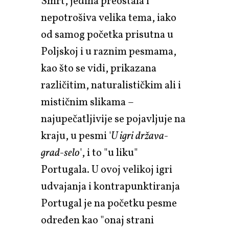
Smrt, jedina preostala i
nepotrošiva velika tema, iako
od samog početka prisutna u
Poljskoj i u raznim pesmama,
kao što se vidi, prikazana
različitim, naturalističkim ali i
mističnim slikama –
najupečatljivije se pojavljuje na
kraju, u pesmi '
U igri država-
grad-selo
', i to "u liku"
Portugala. U ovoj velikoj igri
udvajanja i kontrapunktiranja
Portugal je na početku pesme
određen kao "onaj strani