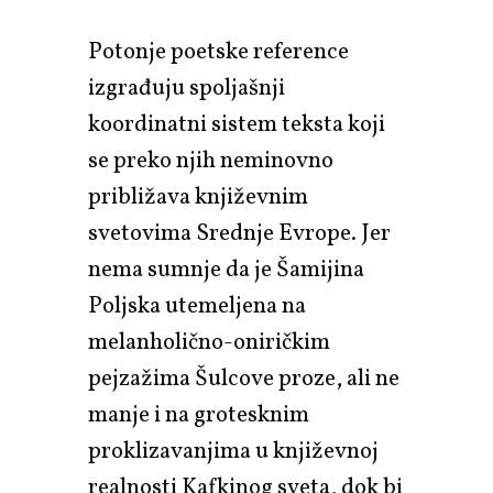
Potonje poetske reference
izgrađuju spoljašnji
koordinatni sistem teksta koji
se preko njih neminovno
približava književnim
svetovima Srednje Evrope. Jer
nema sumnje da je Šamijina
Poljska utemeljena na
melanholično-oniričkim
pejzažima Šulcove proze, ali ne
manje i na grotesknim
proklizavanjima u književnoj
realnosti Kafkinog sveta, dok bi