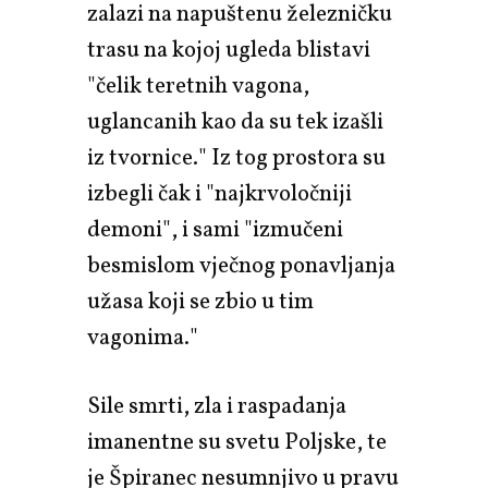
zalazi na napuštenu železničku
trasu na kojoj ugleda blistavi
"čelik teretnih vagona,
uglancanih kao da su tek izašli
iz tvornice." Iz tog prostora su
izbegli čak i "najkrvoločniji
demoni", i sami "izmučeni
besmislom vječnog ponavljanja
užasa koji se zbio u tim
vagonima."
Sile smrti, zla i raspadanja
imanentne su svetu Poljske, te
je Špiranec nesumnjivo u pravu