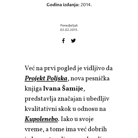
Godina izdanja:
2014.
Ponedjeljak
02.02.2015.
Već na prvi pogled je vidljivo da
Projekt Poljska
, nova pesnička
knjiga
Ivana Šamije
,
predstavlja značajan i ubedljiv
kvalitativni skok u odnosu na
Kupolenebo
. Iako u svoje
vreme, a tome ima već dobrih