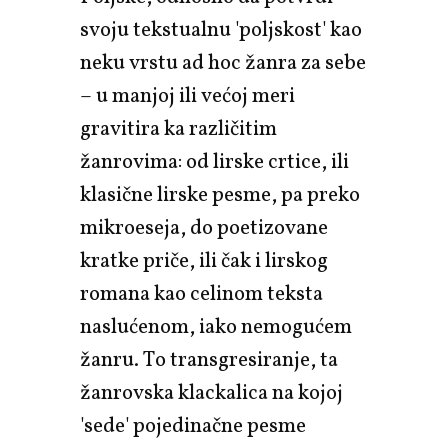
svoju tekstualnu 'poljskost' kao
neku vrstu ad hoc žanra za sebe
– u manjoj ili većoj meri
gravitira ka različitim
žanrovima: od lirske crtice, ili
klasične lirske pesme, pa preko
mikroeseja, do poetizovane
kratke priče, ili čak i lirskog
romana kao celinom teksta
naslućenom, iako nemogućem
žanru. To transgresiranje, ta
žanrovska klackalica na kojoj
'sede' pojedinačne pesme