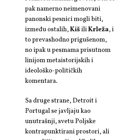
pak namerno neimenovani
panonski pesnici mogli biti,
između ostalih,
Kiš
ili
Krleža
, i
to prevashodno prigušenom,
no ipak u pesmama prisutnom
linijom metaistorijskih i
ideološko-političkih
komentara.
Sa druge strane, Detroit i
Portugal se javljaju kao
unutrašnji, svetu Poljske
kontrapunktirani prostori, ali