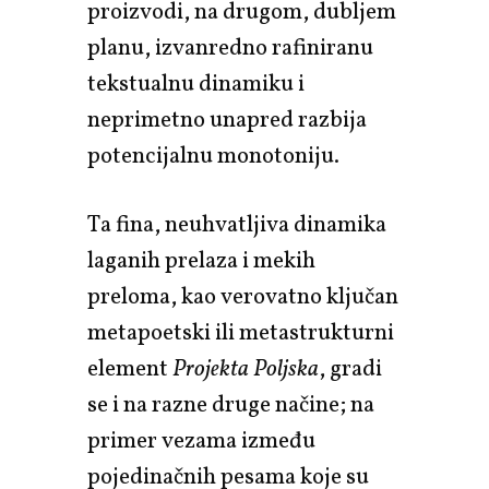
proizvodi, na drugom, dubljem
planu, izvanredno rafiniranu
tekstualnu dinamiku i
neprimetno unapred razbija
potencijalnu monotoniju.
Ta fina, neuhvatljiva dinamika
laganih prelaza i mekih
preloma, kao verovatno ključan
metapoetski ili metastrukturni
element
Projekta Poljska
, gradi
se i na razne druge načine; na
primer vezama između
pojedinačnih pesama koje su