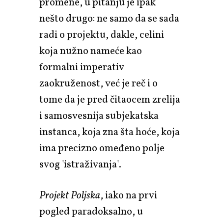
promene, u pitanju je ipak
nešto drugo: ne samo da se sada
radi o projektu, dakle, celini
koja nužno nameće kao
formalni imperativ
zaokruženost, već je reč i o
tome da je pred čitaocem zrelija
i samosvesnija subjekatska
instanca, koja zna šta hoće, koja
ima precizno omeđeno polje
svog 'istraživanja'.
Projekt Poljska
, iako na prvi
pogled paradoksalno, u