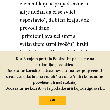
element koji ne pripada svijetu,
ali je nužan da bi se svijet
uspostavio", da bi na kraju, dok
provodi dane
"pripitomljavajući smrt s
vrtlarskom strpljivošću", lirski
junak shvatio i kazao da "uvijek
Korištenjem portala Booksa.hr pristajete na
kada bih u dečjim brojalicama
prikupljanje cookiea.
čuo riječ Portugal, tu jedinu
Booksa.hr koristi kolačiće u svrhu analize posjećenosti
riječ za kojom se nije okretao
stranice, kako bismo vidjeli što volite čitati i konstantno
poboljšavali naš sadržaj.
niti jedan cvijet u vrtu, bilo mi
Booksa.hr ne koristi vaše podatke ni u koju drugu svrhu
je jasno da je kraj priče izvan
ovog svijeta."
OK