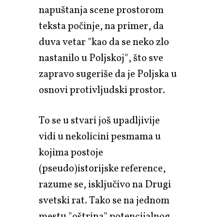
napuštanja scene prostorom
teksta počinje, na primer, da
duva vetar "kao da se neko zlo
nastanilo u Poljskoj", što sve
zapravo sugeriše da je Poljska u
osnovi protivljudski prostor.
To se u stvari još upadljivije
vidi u nekolicini pesmama u
kojima postoje
(pseudo)istorijske reference,
razume se, isključivo na Drugi
svetski rat. Tako se na jednom
mestu "oštrina" potencijalnog