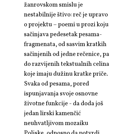
žanrovskom smislu je
nestabilnije štivo: reč je upravo
o projektu – poemi u prozi koju
sačinjava pedesetak pesama-
fragmenata, od sasvim kratkih
sačinjenih od jedne rečenice, pa
do razvijenih tekstualnih celina
koje imaju dužinu kratke priče.
Svaka od pesama, pored
ispunjavanja svoje osnovne
životne funkcije - da doda još
jedan lirski kamenčić
neuhvatljivom mozaiku
Poljske, odnosno da potvrdi