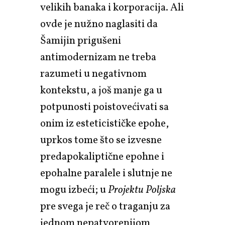
velikih banaka i korporacija. Ali
ovde je nužno naglasiti da
Šamijin prigušeni
antimodernizam ne treba
razumeti u negativnom
kontekstu, a još manje ga u
potpunosti poistovećivati sa
onim iz esteticističke epohe,
uprkos tome što se izvesne
predapokaliptične epohne i
epohalne paralele i slutnje ne
mogu izbeći; u
Projektu Poljska
pre svega je reč o traganju za
jednom nepatvorenijom