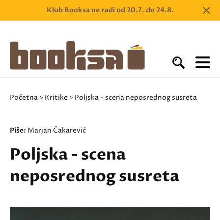
Klub Booksa ne radi od 20.7. do 24.8.
Početna
>
Kritike
> Poljska - scena neposrednog susreta
Piše:
Marjan Čakarević
Poljska - scena
neposrednog susreta