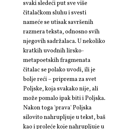
svaki sledeći put sve više
čitalačkom sluhu i svesti
nameće se utisak savršenih
razmera teksta, odnosno svih
njegovih sadržalaca. U nekoliko
kratkih uvodnih lirsko-
metapoetskih fragmenata
čitalac se polako uvodi, ili je
bolje reći – priprema za svet
Poljske, koja svakako nije, ali
može pomalo ipak biti i Poljska.
Nakon toga 'prava' Poljska
silovito nahrupljuje u tekst, baš
kao i proleće koje nahrupljuje u