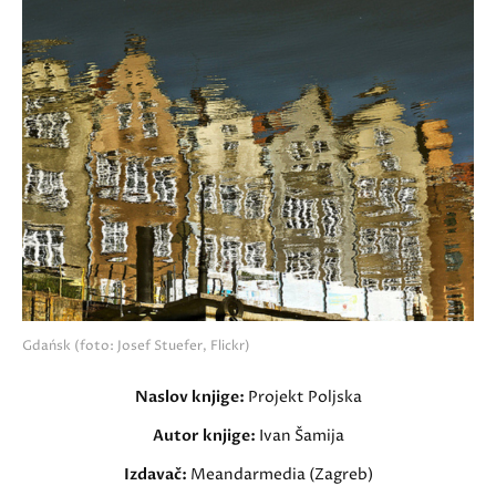
Gdańsk (foto: Josef Stuefer, Flickr)
Naslov knjige:
Projekt Poljska
Autor knjige:
Ivan Šamija
Izdavač:
Meandarmedia (Zagreb)