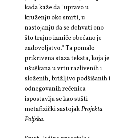
kada kaže da "upravo u
kruženju oko smrti, u
nastojanju da se dohvati ono
što trajno izmiče obećano je
zadovoljstvo." Ta pomalo
prikrivena staza teksta, koja je
ušuškana u vrtu razlivenih i
složenih, brižljivo podšišanih i
odnegovanih rečenica –
ispostavlja se kao sušti
metafizički sastojak
Projekta
Poljska
.