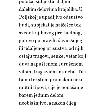
položaj subjekta, daljim i
dalekim delovima krajolika. U
Poljskoj je upadljivo odsustvo
ljudi, subjekat je najčešće tek
svedok njihovog prethodnog,
gotovo po pravilu davnašnjeg
ili udaljenog prisustva: od njih
ostaju tragovi, senke, vetar koji
duva napuštenom i urušenom
vilom, trag aviona na nebu. Tu i
tamo tekstom promaknu neki
mutni tipovi, čije je ponašanje
barem jednim delom
neobjašnjivo, a nakon čijeg