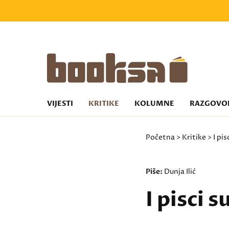
VIJESTI
KRITIKE
KOLUMNE
RAZGOVO
Početna
>
Kritike
> I pis
Piše:
Dunja Ilić
I pisci 