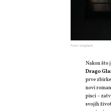
Foto: Unsplash.
Nakon što 
Drago Gl
prve zbirk
novi roman
pisci – zat
svojih živo