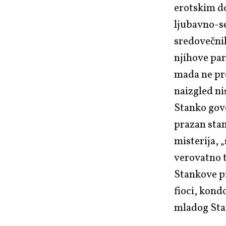
erotskim d
ljubavno-s
sredovečnih
njihove par
mada ne pre
naizgled ni
Stanko govo
prazan stan
misterija, „
verovatno t
Stankove pr
fioci, kondo
mladog Stan