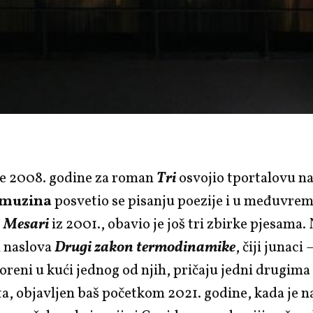
je 2008. godine za roman
Tri
osvojio tportalovu n
amuzina
posvetio se pisanju poezije i u međuvre
e
Mesari
iz 2001., obavio je još tri zbirke pjesama.
 naslova
Drugi zakon termodinamike
, čiji junac
voreni u kući jednog od njih, pričaju jedni drugima
ta, objavljen baš početkom 2021. godine, kada je 