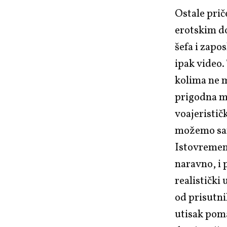
Ostale prič
erotskim d
šefa i zapo
ipak video.
kolima ne m
prigodna me
voajerističk
možemo sam
Istovremeno
naravno, i 
realistički
od prisutni
utisak poma