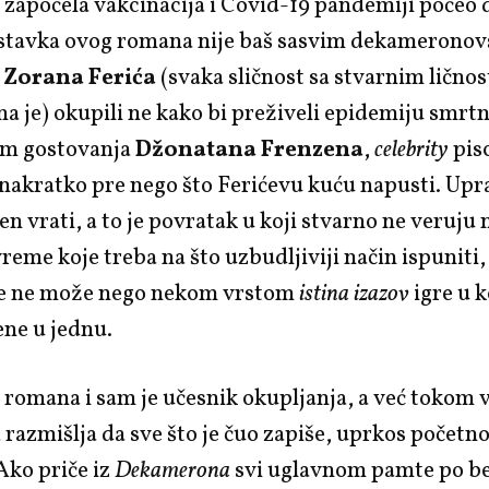
započela vakcinacija i Covid-19 pandemiji počeo d
ostavka ovog romana nije baš sasvim dekameronovs
i
Zorana Ferića
(svaka sličnost sa stvarnim ličnos
a je) okupili ne kako bi preživeli epidemiju smrtn
om gostovanja
Džonatana Frenzena
,
celebrity
pis
nakratko pre nego što Ferićevu kuću napusti. Upr
n vrati, a to je povratak u koji stvarno ne veruju n
vreme koje treba na što uzbudljiviji način ispuniti,
je ne može nego nekom vrstom
istina izazov
igre u k
ene u jednu.
romana i sam je učesnik okupljanja, a već tokom v
 razmišlja da sve što je čuo zapiše, uprkos počet
Ako priče iz
Dekamerona
svi uglavnom pamte po 