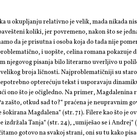
.
ka u okupljanju relativno je velik, mada nikada n
avešteni koliki, jer povremeno, nakon što se jedn
namo da je prisutna i osoba koja do tada nije pome
roblematično, i uopšte, celina romana pokazuje da
m njegovog pisanja bilo literarno uverljivo u polil
 velikog broja ličnosti. Najproblematičniji su sta
i nepotrebno opterećuju tekst i usporavaju dinamik
ći ono što je očigledno. Na primer, Magdalenina r
Pa zašto, otkud sad to?“ praćena je neupravnim g
je šokirana Magdalena“ (str. 71). Filere kao što je ova
e izdržala Tanja“ (str. 24), „umiješao se i Andrej“ (s
 čitamo gotovo na svakoj strani, oni su tu kako pisa