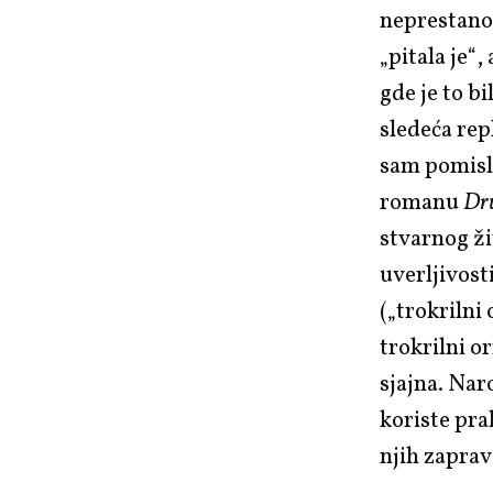
neprestano 
„pitala je“,
gde je to bi
sledeća repl
sam pomisli
romanu
Dr
stvarnog ži
uverljivos
(„trokriln
trokrilni or
sjajna. Nar
koriste pra
njih zapravo