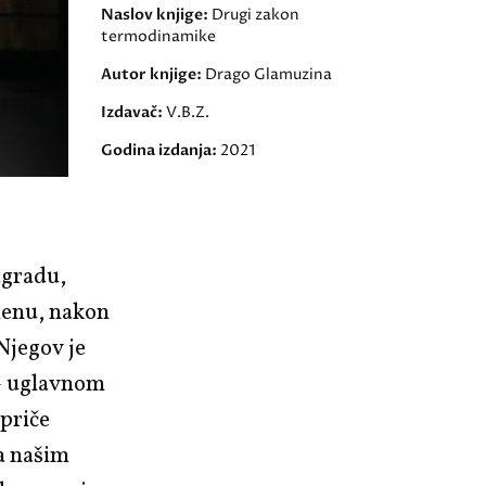
Naslov knjige:
Drugi zakon
termodinamike
Autor knjige:
Drago Glamuzina
Izdavač:
V.B.Z.
Godina izdanja:
2021
agradu,
menu, nakon
 Njegov je
i – uglavnom
 priče
na našim