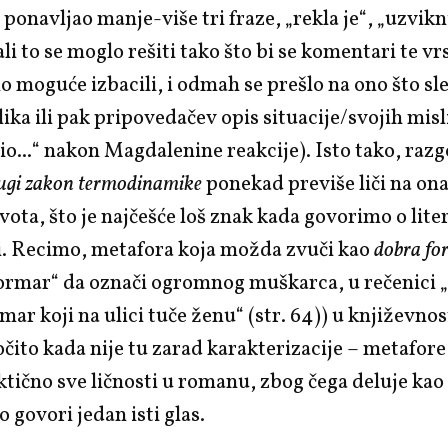
ponavljao manje-više tri fraze, „rekla je“, „uzviknul
 ali to se moglo rešiti tako što bi se komentari te v
lo moguće izbacili, i odmah se prešlo na ono što sle
ika ili pak pripovedačev opis situacije/svojih misli
o...“ nakon Magdalenine reakcije). Isto tako, raz
ugi zakon termodinamike
ponekad previše liči na ona
vota, što je najčešće loš znak kada govorimo o lite
ti. Recimo, metafora koja možda zvuči kao
dobra fo
i ormar“ da označi ogromnog muškarca, u rečenic
mar koji na ulici tuče ženu“ (str. 64)) u književnost
očito kada nije tu zarad karakterizacije – metafore
ktično sve ličnosti u romanu, zbog čega deluje kao
 govori jedan isti glas.