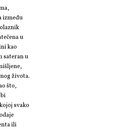
ima,
ma između
rolaznik
atečena u
ini kao
m sateran u
zmišljene,
nog života.
ao što,
ebi
 kojoj svako
 odaje
nta ili