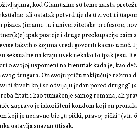
oživljajima, kod Glamuzine su teme zaista pretež
eksualne, ali ostatak potvrđuje da u životu i us
 pisaca (imamo tu i univerzitetske profesore, nov
tner(k)e) ipak postoje i druge preokupacije osim 
više takvih o kojima vredi govoriti kasno u noć. I 
su seksualne na kraju uvek nekako to ipak jesu. R
ri o svojoj uspomeni na trenutak kada je, kao deč
 svog drugara. On svoju priču zaključuje rečima da
svi ti životi koji se odvijaju jedan pored drugog“ (st
reba čitati i kao tumačenje samog romana, ali pra
iče zapravo je iskorišteni kondom koji on pronala
m koji je nedavno bio „u pički, pravoj pički“ (str. 6
ka ostavlja snažan utisak.