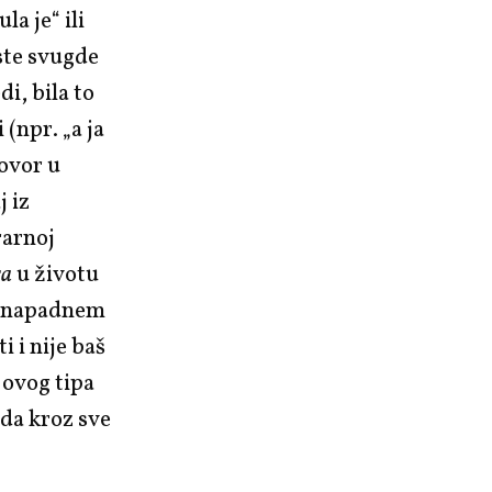
a je“ ili
rste svugde
di, bila to
 (npr. „a ja
govor u
j iz
rarnoj
ra
u životu
i „napadnem
i i nije baš
 ovog tipa
 da kroz sve