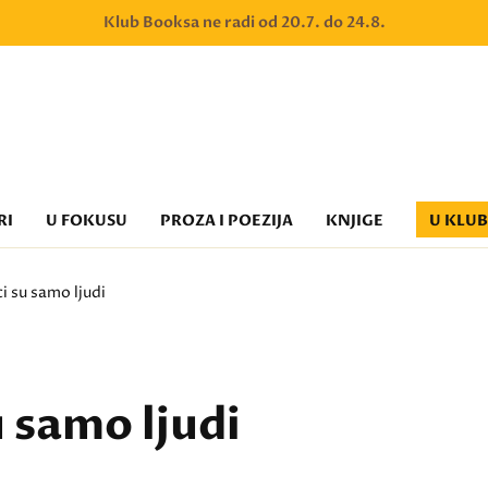
Klub Booksa ne radi od 20.7. do 24.8.
RI
U FOKUSU
PROZA I POEZIJA
KNJIGE
U KLU
ci su samo ljudi
su samo ljudi