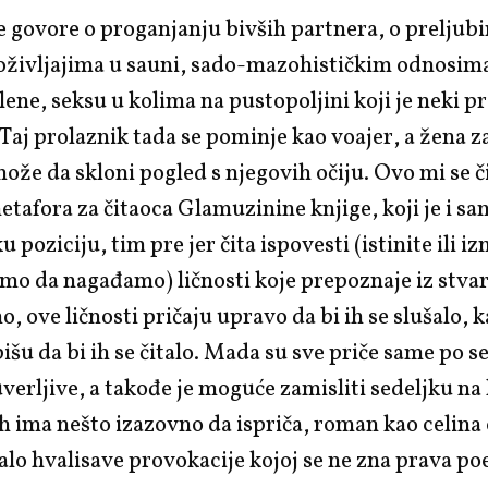
e govore o proganjanju bivših partnera, o preljub
oživljajima u sauni, sado-mazohističkim odnosi
slene, seksu u kolima na pustopoljini koji je neki p
 Taj prolaznik tada se pominje kao voajer, a žena z
ože da skloni pogled s njegovih očiju. Ovo mi se č
tafora za čitaoca Glamuzinine knjige, koji je i sa
u poziciju, tim pre jer čita ispovesti (istinite ili i
o da nagađamo) ličnosti koje prepoznaje iz stvar
, ove ličnosti pričaju upravo da bi ih se slušalo, k
pišu da bi ih se čitalo. Mada su sve priče same po s
 uverljive, a takođe je moguće zamisliti sedeljku na
h ima nešto izazovno da ispriča, roman kao celina
lo hvalisave provokacije kojoj se ne zna prava poe