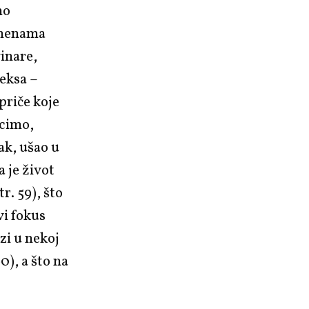
no
pomenama
inare,
seksa –
priče koje
ecimo,
ak, ušao u
 je život
r. 59), što
vi fokus
zi u nekoj
0), a što na