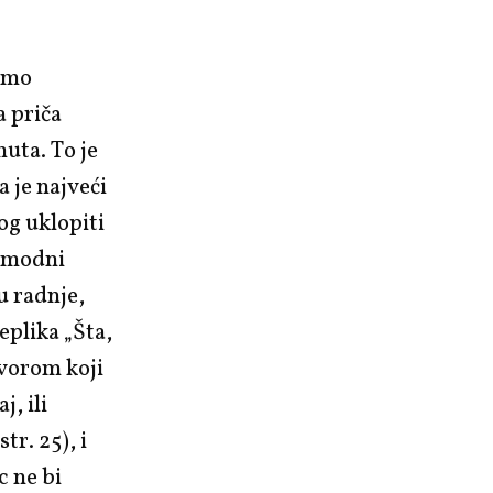
ismo
a priča
nuta. To je
 je najveći
og uklopiti
romodni
u radnje,
eplika „Šta,
ovorom koji
j, ili
tr. 25), i
c ne bi