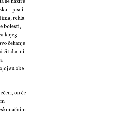
a se nazire
ka – pisci
tima, rekla
e bolesti,
ca kojeg
avo čekanje
i čitalac ni
 a
ojoj su obe
ečeri, on će
nom
beskonačnim