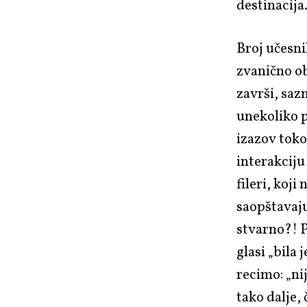
destinacija
Broj učesni
zvanično ob
završi, saz
unekoliko p
izazov toko
interakciju
fileri, koj
saopštavaju
stvarno?! 
glasi „bila 
recimo: „nij
tako dalje,