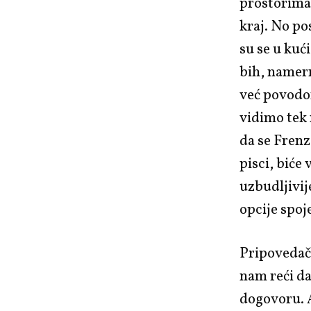
prostorima 
kraj. No p
su se u kuć
bih, namern
već povod
vidimo tek 
da se Frenze
pisci, biće 
uzbudljivi
opcije spoj
Pripovedač 
nam reći da
dogovoru.