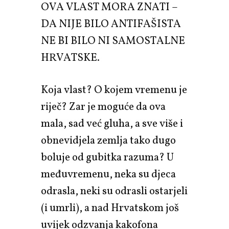
OVA VLAST MORA ZNATI –
DA NIJE BILO ANTIFAŠISTA
NE BI BILO NI SAMOSTALNE
HRVATSKE.
Koja vlast? O kojem vremenu je
riječ? Zar je moguće da ova
mala, sad već gluha, a sve više i
obnevidjela zemlja tako dugo
boluje od gubitka razuma? U
međuvremenu, neka su djeca
odrasla, neki su odrasli ostarjeli
(i umrli), a nad Hrvatskom još
uvijek odzvanja kakofona