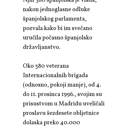
Njih 380 španjolska je vlada,
nakon jednoglasne odluke
španjolskog parlamenta,
pozvala kako bi im svečano
uručila počasno španjolsko
državljanstvo.
Oko 380 veterana
Internacionalnih brigada
(odnosno, pokoji manje), od 4.
do 11. prosinca 1996., svojim su
prisustvom u Madridu uveličali
proslavu šezdesete obljetnice
dolaska preko 40.000