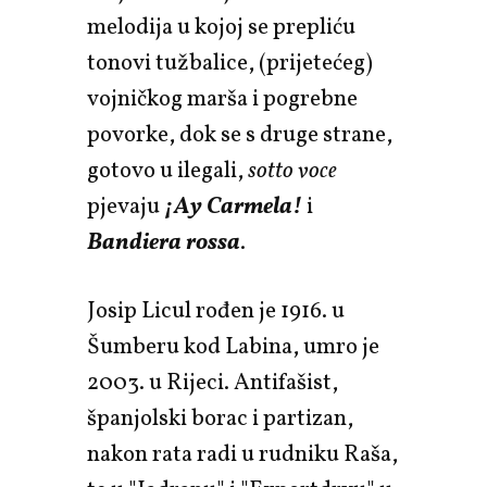
melodija u kojoj se prepliću
tonovi tužbalice, (prijetećeg)
vojničkog marša i pogrebne
povorke, dok se s druge strane,
gotovo u ilegali,
sotto voce
pjevaju
¡Ay Carmela!
i
Bandiera rossa
.
Josip Licul rođen je 1916. u
Šumberu kod Labina, umro je
2003. u Rijeci. Antifašist,
španjolski borac i partizan,
nakon rata radi u rudniku Raša,