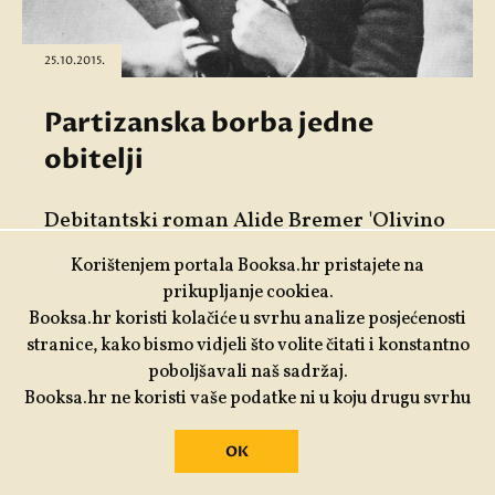
25.10.2015.
Partizanska borba jedne
obitelji
Debitantski roman Alide Bremer 'Olivino
nasljeđe' promišljena je i uspješno
Korištenjem portala Booksa.hr pristajete na
napisana priča o ženskoj, komunističkoj
prikupljanje cookiea.
povijesti.
Booksa.hr koristi kolačiće u svrhu analize posjećenosti
stranice, kako bismo vidjeli što volite čitati i konstantno
Piše:
Nađa Bobičić
poboljšavali naš sadržaj.
Booksa.hr ne koristi vaše podatke ni u koju drugu svrhu
OK