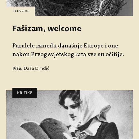
23.05.2016.
Fašizam, welcome
Paralele između današnje Europe i one
nakon Prvog svjetskog rata sve su očitije.
Piše:
Daša Drndić
KRITIKE