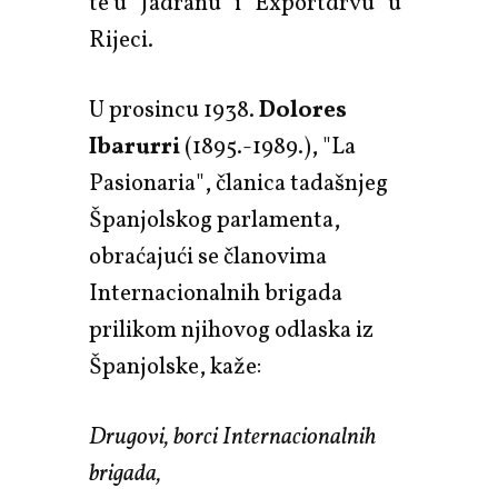
te u "Jadranu" i "Exportdrvu" u
Rijeci.
U prosincu 1938.
Dolores
Ibarurri
(1895.-1989.), "La
Pasionaria", članica tadašnjeg
Španjolskog parlamenta,
obraćajući se članovima
Internacionalnih brigada
prilikom njihovog odlaska iz
Španjolske, kaže:
Drugovi, borci Internacionalnih
brigada,