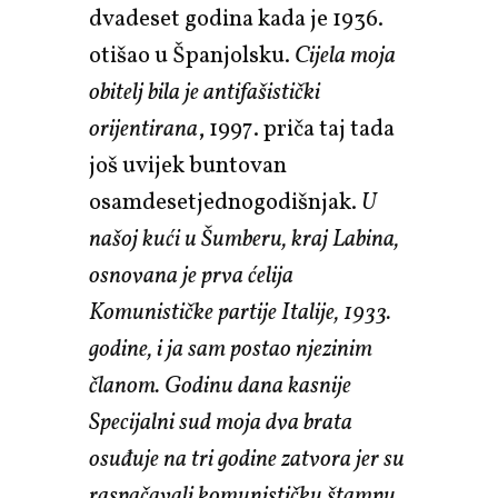
dvadeset godina kada je 1936.
otišao u Španjolsku.
Cijela moja
obitelj bila je antifašistički
orijentirana
, 1997. priča taj tada
još uvijek buntovan
osamdesetjednogodišnjak.
U
našoj kući u Šumberu, kraj Labina,
osnovana je prva ćelija
Komunističke partije Italije, 1933.
godine, i ja sam postao njezinim
članom. Godinu dana kasnije
Specijalni sud moja dva brata
osuđuje na tri godine zatvora jer su
raspačavali komunističku štampu.