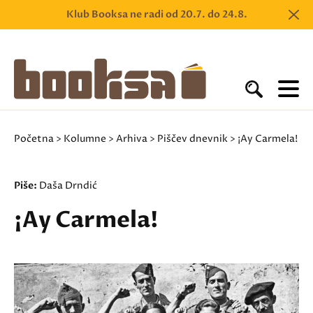
Klub Booksa ne radi od 20.7. do 24.8.
Početna
>
Kolumne
>
Arhiva
>
Piščev dnevnik
> ¡Ay Carmela!
Piše:
Daša Drndić
¡Ay Carmela!