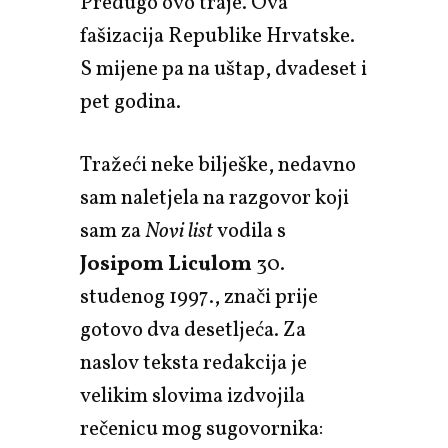
Predugo ovo traje. Ova
fašizacija Republike Hrvatske.
S mijene pa na uštap, dvadeset i
pet godina.
Tražeći neke bilješke, nedavno
sam naletjela na razgovor koji
sam za
Novi list
vodila s
Josipom Liculom
30.
studenog 1997., znači prije
gotovo dva desetljeća. Za
naslov teksta redakcija je
velikim slovima izdvojila
rečenicu mog sugovornika: