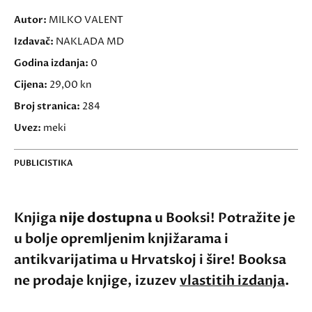
Autor:
MILKO VALENT
Izdavač:
NAKLADA MD
Godina izdanja:
0
Cijena:
29,00 kn
Broj stranica:
284
Uvez:
meki
PUBLICISTIKA
Knjiga
nije dostupna
u Booksi! Potražite je
u bolje opremljenim knjižarama i
antikvarijatima u Hrvatskoj i šire! Booksa
ne prodaje knjige, izuzev
vlastitih izdanja
.