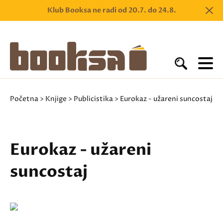
Klub Booksa ne radi od 20.7. do 24.8.
Početna
>
Knjige
>
Publicistika
> Eurokaz - užareni suncostaj
Eurokaz - užareni
suncostaj