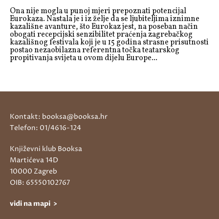
Ona nije mogla u punoj mjeri prepoznati potencijal
Eurokaza. Nastala je i iz želje da se ljubiteljima iznimne
kazališne avanture, što Eurokaz jest, na poseban način
obogati recepcijski senzibilitet praćenja zagrebačkog
kazališnog festivala koji je u 15 godina strasne prisutnosti
postao nezaobilazna referentna točka teatarskog
propitivanja svijeta u ovom dijelu Europe...
Kontakt: booksa@booksa.hr
Telefon: 01/4616-124
Književni klub Booksa
Martićeva 14D
10000 Zagreb
OIB: 65550102767
vidi na mapi >