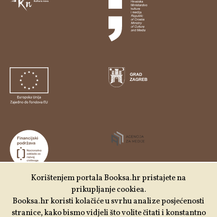
Korištenjem portala Booksa.hr pristajete na
prikupljanje cookiea.
Udruga Kulturtreger je korisnik institucionalne podrške
Booksa.hr koristi kolačiće u svrhu analize posjećenosti
Nacionalne zaklade za razvoj civilnoga društva za
stranice, kako bismo vidjeli što volite čitati i konstantno