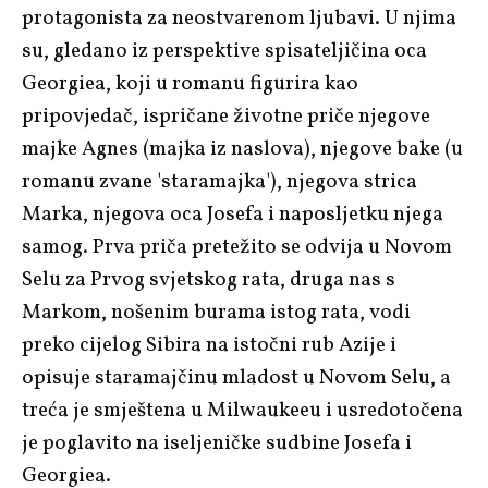
protagonista za neostvarenom ljubavi. U njima
su, gledano iz perspektive spisateljičina oca
Georgiea, koji u romanu figurira kao
pripovjedač, ispričane životne priče njegove
majke Agnes (majka iz naslova), njegove bake (u
romanu zvane 'staramajka'), njegova strica
Marka, njegova oca Josefa i naposljetku njega
samog. Prva priča pretežito se odvija u Novom
Selu za Prvog svjetskog rata, druga nas s
Markom, nošenim burama istog rata, vodi
preko cijelog Sibira na istočni rub Azije i
opisuje staramajčinu mladost u Novom Selu, a
treća je smještena u Milwaukeeu i usredotočena
je poglavito na iseljeničke sudbine Josefa i
Georgiea.