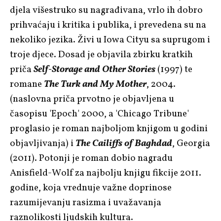
djela višestruko su nagrađivana, vrlo ih dobro
prihvaćaju i kritika i publika, i prevedena su na
nekoliko jezika. Živi u Iowa Cityu sa suprugom i
troje djece. Dosad je objavila zbirku kratkih
priča
Self-Storage and Other Stories
(1997) te
romane
The Turk and My Mother
, 2004.
(naslovna priča prvotno je objavljena u
časopisu 'Epoch' 2000, a 'Chicago Tribune'
proglasio je roman najboljom knjigom u godini
objavljivanja) i
The Cailiffs of Baghdad
, Georgia
(2011). Potonji je roman dobio nagradu
Anisfield-Wolf za najbolju knjigu fikcije 2011.
godine, koja vrednuje važne doprinose
razumijevanju rasizma i uvažavanja
raznolikosti ljudskih kultura.