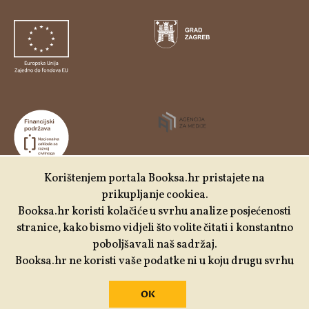
Korištenjem portala Booksa.hr pristajete na
prikupljanje cookiea.
Udruga Kulturtreger je korisnik institucionalne podrške
Booksa.hr koristi kolačiće u svrhu analize posjećenosti
Nacionalne zaklade za razvoj civilnoga društva za
stranice, kako bismo vidjeli što volite čitati i konstantno
stabilizaciju i/ili razvoj udruge u području demokratizacije i
poboljšavali naš sadržaj.
društvenog razvoja.
Booksa.hr ne koristi vaše podatke ni u koju drugu svrhu
OK
Izrada:
Slobodna domena