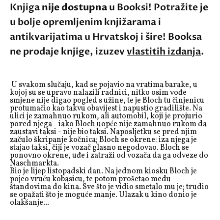
Knjiga
nije dostupna
u Booksi! Potražite je
u bolje opremljenim knjižarama i
antikvarijatima u Hrvatskoj i šire! Booksa
ne prodaje knjige, izuzev
vlastitih izdanja
.
U svakom slučaju, kad se pojavio na vratima barake, u
kojoj su se upravo nalazili radnici, nitko osim vođe
smjene nije digao pogled s užine, te je Bloch tu činjenicu
protumačio kao takvu obavijest i napustio gradilište. Na
ulici je zamahnuo rukom, ali automobil, koji je projurio
pored njega - iako Bloch uopće nije zamahnuo rukom da
zaustavi taksi - nije bio taksi. Naposljetku se pred njim
začulo škripanje kočnica; Bloch se okrene: iza njega je
stajao taksi, čiji je vozač glasno negodovao. Bloch se
ponovno okrene, uđe i zatraži od vozača da ga odveze do
Naschmarkta.
Bio je lijep listopadski dan. Na jednom kiosku Bloch je
pojeo vruću kobasicu, te potom prošetao medu
štandovima do kina. Sve što je vidio smetalo mu je; trudio
se opažati što je moguće manje. Ulazak u kino donio je
olakšanje...