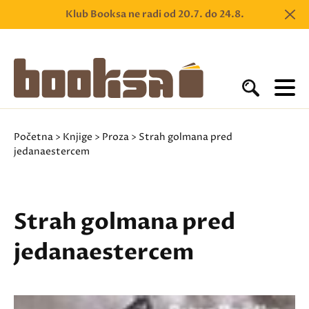
Klub Booksa ne radi od 20.7. do 24.8.
Početna
>
Knjige
>
Proza
> Strah golmana pred
jedanaestercem
Strah golmana pred
jedanaestercem