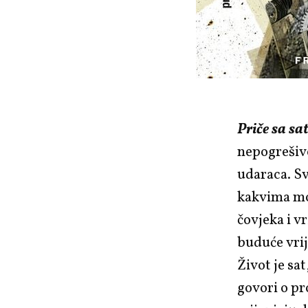
Priče sa 
nepogrešivo
udaraca. Sv
kakvima mo
čovjeka i v
buduće vrij
Život je sa
govori o p