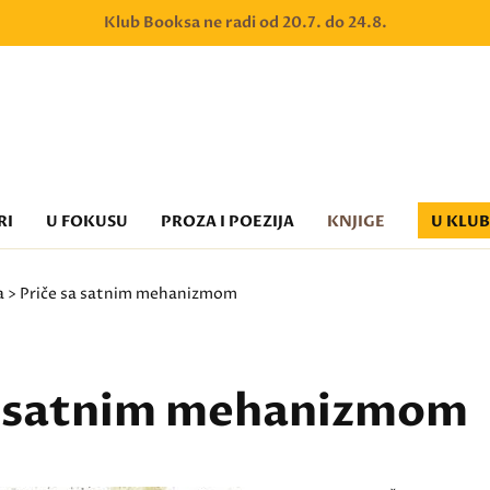
Klub Booksa ne radi od 20.7. do 24.8.
RI
U FOKUSU
PROZA I POEZIJA
KNJIGE
U KLU
a
> Priče sa satnim mehanizmom
a satnim mehanizmom