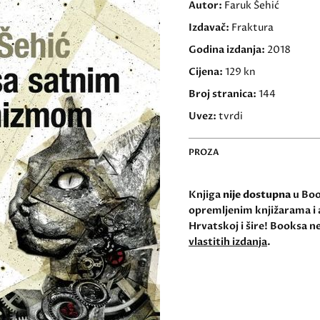
Autor:
Faruk Šehić
Izdavač:
Fraktura
Godina izdanja:
2018
Cijena:
129 kn
Broj stranica:
144
Uvez:
tvrdi
PROZA
Knjiga
nije dostupna
u Book
opremljenim knjižarama i 
Hrvatskoj i šire! Booksa ne
vlastitih izdanja
.