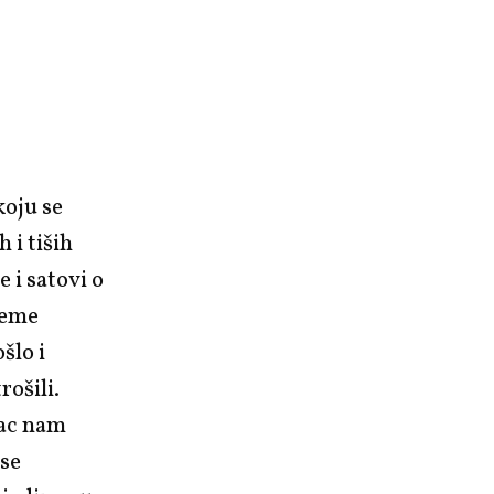
koju se
 i tiših
 i satovi o
jeme
šlo i
rošili.
sac nam
 se