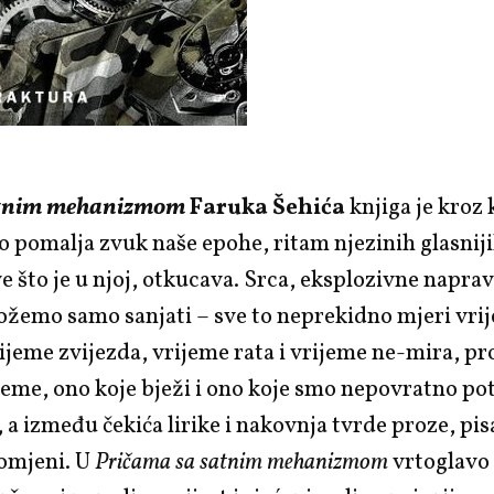
satnim mehanizmom
Faruka Šehića
knjiga je kroz 
 pomalja zvuk naše epohe, ritam njezinih glasnijih
e što je u njoj, otkucava. Srca, eksplozivne naprave
žemo samo sanjati – sve to neprekidno mjeri vri
rijeme zvijezda, vrijeme rata i vrijeme ne-mira, pro
eme, ono koje bježi i ono koje smo nepovratno pot
t, a između čekića lirike i nakovnja tvrde proze, pi
romjeni. U
Pričama sa satnim mehanizmom
vrtoglavo