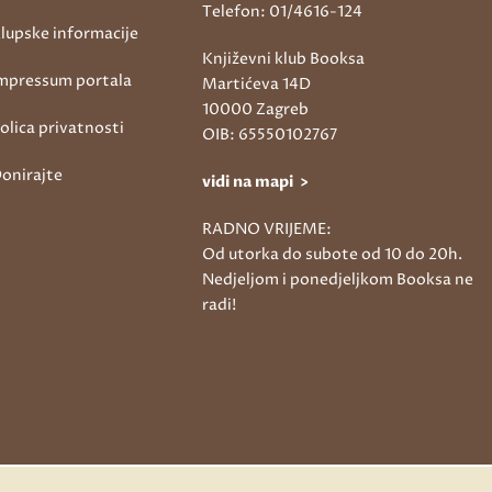
Telefon: 01/4616-124
lupske informacije
Književni klub Booksa
mpressum portala
Martićeva 14D
10000 Zagreb
olica privatnosti
OIB: 65550102767
onirajte
vidi na mapi >
RADNO VRIJEME:
Od utorka do subote od 10 do 20h.
Nedjeljom i ponedjeljkom Booksa ne
radi!