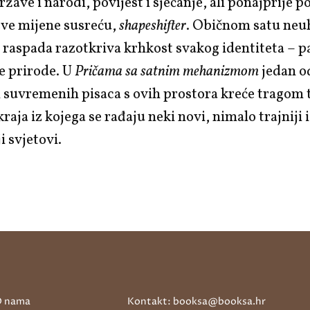
ržave i narodi, povijest i sjećanje, ali ponajprije p
sve mijene susreću,
shapeshifter
. Običnom satu neuh
 raspada razotkriva krhkost svakog identiteta – p
e prirode. U
Pričama sa satnim mehanizmom
jedan o
 suvremenih pisaca s ovih prostora kreće tragom 
aja iz kojega se rađaju neki novi, nimalo trajniji i
iji svjetovi.
 nama
Kontakt: booksa@booksa.hr