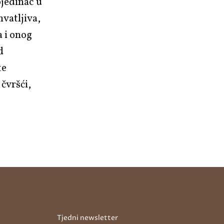
ojedinac u
vatljiva,
a i onog
d
te
 čvršći,
Tjedni newsletter