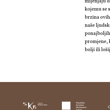
mijenjaju d
kojemu se 
brzina ovih
naše ljudsk
ponajboljih
promjene, kr
bolji ili loš
O