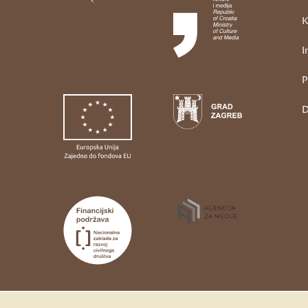
K
I
P
D