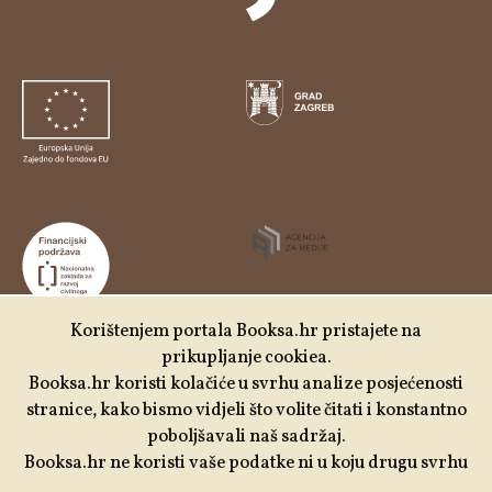
Korištenjem portala Booksa.hr pristajete na
prikupljanje cookiea.
Udruga Kulturtreger je korisnik institucionalne podrške
Booksa.hr koristi kolačiće u svrhu analize posjećenosti
Nacionalne zaklade za razvoj civilnoga društva za
stranice, kako bismo vidjeli što volite čitati i konstantno
stabilizaciju i/ili razvoj udruge u području demokratizacije i
poboljšavali naš sadržaj.
društvenog razvoja.
Booksa.hr ne koristi vaše podatke ni u koju drugu svrhu