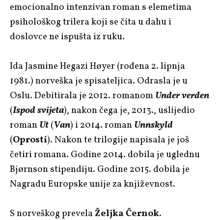
emocionalno intenzivan roman s elemetima
psihološkog trilera koji se čita u dahu i
doslovce ne ispušta iz ruku.
Ida Jasmine Hegazi Høyer (rođena 2. lipnja
1981.) norveška je spisateljica. Odrasla je u
Oslu. Debitirala je 2012. romanom
Under verden
(
Ispod svijeta
), nakon čega je, 2013., uslijedio
roman
Ut
(
Van
) i 2014. roman
Unnskyld
(
Oprosti
). Nakon te trilogije napisala je još
četiri romana. Godine 2014. dobila je uglednu
Bjørnson stipendiju. Godine 2015. dobila je
Nagradu Europske unije za književnost.
S norveškog prevela
Željka Černok
.