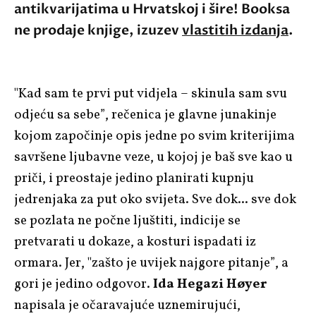
antikvarijatima u Hrvatskoj i šire! Booksa
ne prodaje knjige, izuzev
vlastitih izdanja
.
"Kad sam te prvi put vidjela – skinula sam svu
odjeću sa sebe”, rečenica je glavne junakinje
kojom započinje opis jedne po svim kriterijima
savršene ljubavne veze, u kojoj je baš sve kao u
priči, i preostaje jedino planirati kupnju
jedrenjaka za put oko svijeta. Sve dok... sve dok
se pozlata ne počne ljuštiti, indicije se
pretvarati u dokaze, a kosturi ispadati iz
ormara. Jer, "zašto je uvijek najgore pitanje”, a
gori je jedino odgovor.
Ida Hegazi Høyer
napisala je očaravajuće uznemirujući,