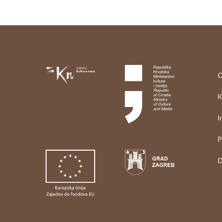
O
K
I
P
D