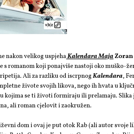
ne nakon velikog uspjeha
Kalendara Maja
Zoran 
se s romanom koji ponajviše nastoji oko muško-že
eripetija. Ali za razliku od iscrpnog
Kalendara
, Fe
mpletne živote svojih likova, nego ih hvata u klju
 kojima se ti životi formiraju ili prelamaju. Slika 
a, ali roman cjelovit i zaokružen.
iževni dom i ovaj je put otok Rab (ali autor svoje li