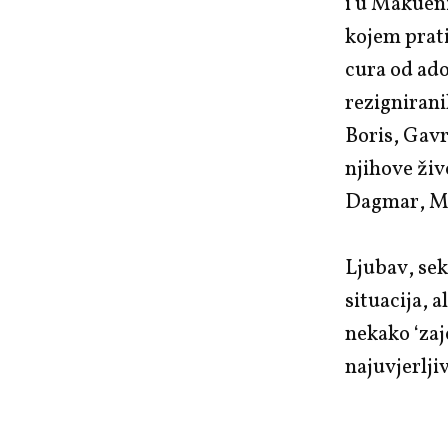
i u Makueni
kojem prati
cura od ad
rezignirani
Boris, Gavr
njihove živ
Dagmar, Ma
Ljubav, sek
situacija, a
nekako ‘zaj
najuvjerlji