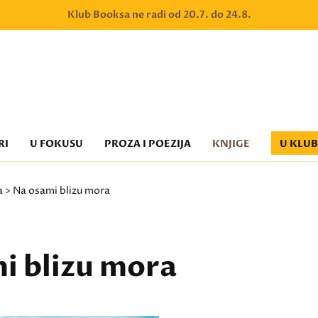
Klub Booksa ne radi od 20.7. do 24.8.
RI
U FOKUSU
PROZA I POEZIJA
KNJIGE
U KLU
a
> Na osami blizu mora
i blizu mora