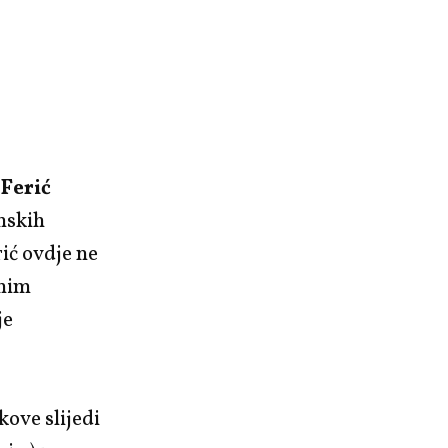
Ferić
nskih
rić ovdje ne
čnim
je
kove slijedi