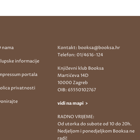
 nama
Kontakt: booksa@booksa.hr
Telefon: 01/4616-124
lupske informacije
Književni klub Booksa
mpressum portala
Martićeva 14D
10000 Zagreb
olica privatnosti
OIB: 65550102767
onirajte
vidi na mapi >
RADNO VRIJEME:
Od utorka do subote od 10 do 20h.
Nedjeljom i ponedjeljkom Booksa ne
radi!