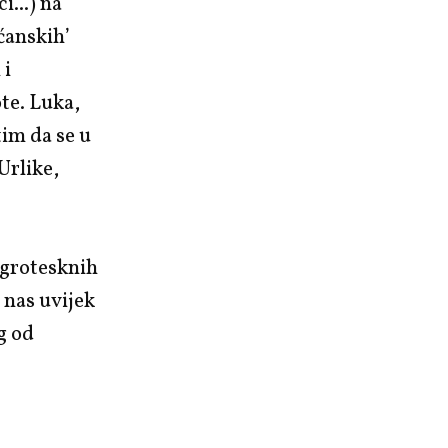
...) na
ćanskih’
 i
te. Luka,
tim da se u
Urlike,
 grotesknih
i nas uvijek
g od