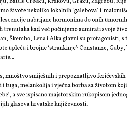
ju, Battle Creeku, Krakovu, Grazu, Zagrebu, Rijeci
mo živote nekoliko lokalnih ‘galebova’ i ‘malomiš
olescencije nabrijane hormonima do onih umornih
h trenutaka kad već počinjemo sumirati svoje živo
an, Škembo, Lena i Alka glavni su protagonisti, s 
ote upleću i brojne ‘strankinje’: Constanze, Gaby, 
rie...
s, mnoštvo smiješnih i prepoznatljivo ferićevskih
li i tuga, melankolija i vječna borba sa životom koj
ebe’, a sve ispisano majstorskim rukopisom jedno
vijih glasova hrvatske književnosti.