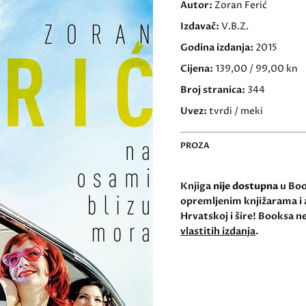
Autor:
Zoran Ferić
Izdavač:
V.B.Z.
Godina izdanja:
2015
Cijena:
139,00 / 99,00 kn
Broj stranica:
344
Uvez:
tvrdi / meki
PROZA
Knjiga
nije dostupna
u Book
opremljenim knjižarama i 
Hrvatskoj i šire! Booksa ne
vlastitih izdanja
.