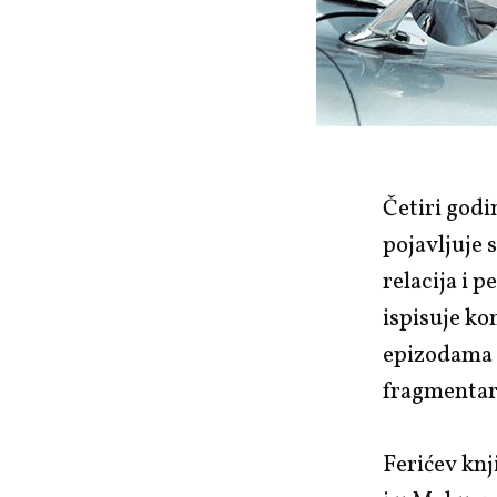
Četiri godi
pojavljuje 
relacija i p
ispisuje ko
epizodama u
fragmentarn
Ferićev knj