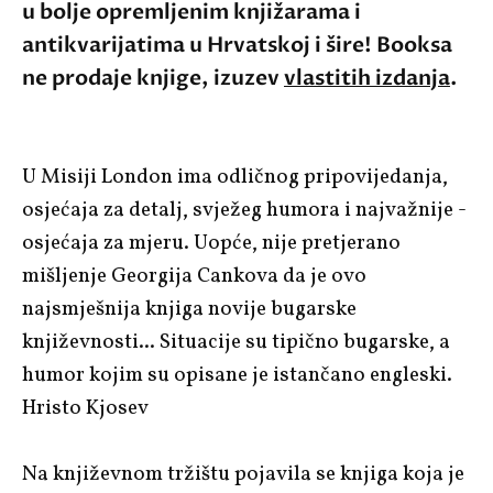
u bolje opremljenim knjižarama i
antikvarijatima u Hrvatskoj i šire! Booksa
ne prodaje knjige, izuzev
vlastitih izdanja
.
U
Misiji London
ima odličnog pripovijedanja,
osjećaja za detalj, svježeg humora i najvažnije -
osjećaja za mjeru. Uopće, nije pretjerano
mišljenje
Georgija Cankova
da je ovo
najsmješnija knjiga novije bugarske
književnosti... Situacije su tipično bugarske, a
humor kojim su opisane je istančano engleski.
Hristo Kjosev
Na književnom tržištu pojavila se knjiga koja je