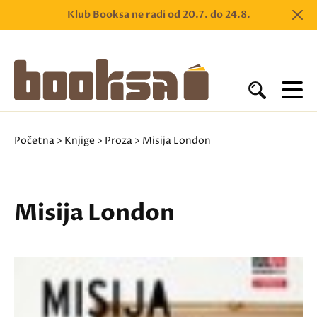
Klub Booksa ne radi od 20.7. do 24.8.
Početna
>
Knjige
>
Proza
> Misija London
Misija London