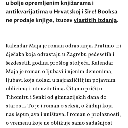
u bolje opremljenim knjižarama i
antikvarijatima u Hrvatskoj i šire! Booksa
ne prodaje knjige, izuzev
vlastitih izdanja
.
Kalendar Maja
je roman odrastanja. Pratimo tri
dječaka koja odrastaju u Zagrebu pedesetih i
šezdesetih godina prošlog stoljeća.
Kalendar
Maja
je roman o ljubavi i njenim demonima,
ljubavi koja dolazi u najrazličitijim pojavnim
oblicima i intenzitetima. Čitamo priču o
Tihomiru
i
Senki
od gimnazijskih dana do
starosti. To je i roman o seksu, o žudnji koja
nas ispunjava i uništava. I roman o prolaznosti,
o vremenu koje ne oblikuje samo sadašnjost