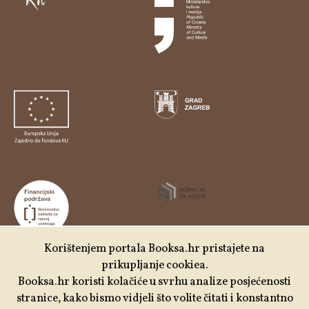
Korištenjem portala Booksa.hr pristajete na
prikupljanje cookiea.
Udruga Kulturtreger je korisnik institucionalne podrške
Booksa.hr koristi kolačiće u svrhu analize posjećenosti
Nacionalne zaklade za razvoj civilnoga društva za
stranice, kako bismo vidjeli što volite čitati i konstantno