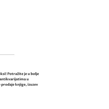
si! Potražite je u bolje
antikvarijatima u
 prodaje knjige, izuzev