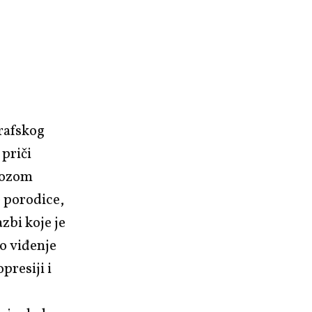
rafskog
 priči
 dozom
e porodice,
zbi koje je
no viđenje
presiji i