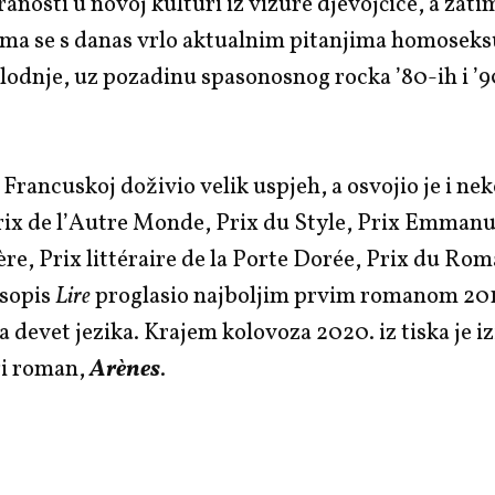
ranosti u novoj kulturi iz vizure djevojčice, a zati
ma se s danas vrlo aktualnim pitanjima homoseksu
odnje, uz pozadinu spasonosnog rocka ’80-ih i ’9
Francuskoj doživio velik uspjeh, a osvojio je i nek
rix de l’Autre Monde, Prix du Style, Prix Emman
re, Prix littéraire de la Porte Dorée, Prix du Ro
asopis
Lire
proglasio najboljim prvim romanom 201
 devet jezika. Krajem kolovoza 2020. iz tiska je iz
gi roman,
Arènes
.