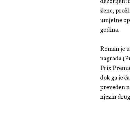
dezorijenti
žene, proži
umjetne opl
godina.
Roman je u 
nagrada (P
Prix Premiè
dok ga je č
preveden na
njezin dru