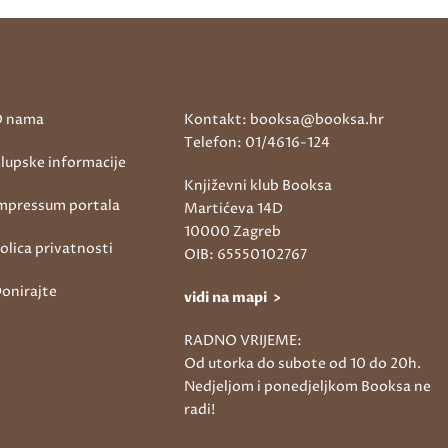
 nama
Kontakt: booksa@booksa.hr
Telefon: 01/4616-124
lupske informacije
Književni klub Booksa
mpressum portala
Martićeva 14D
10000 Zagreb
olica privatnosti
OIB: 65550102767
onirajte
vidi na mapi >
RADNO VRIJEME:
Od utorka do subote od 10 do 20h.
Nedjeljom i ponedjeljkom Booksa ne
radi!