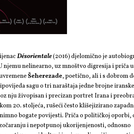
ijenac
Désorientale
(2016) djelomično je autobiog
U njemu nelinearno, uz mnoštvo digresija i priča u
 suvremene
Šeherezade
, poetično, ali i s dobrom
ipovijeda sagu o tri naraštaja jedne brojne iransk
oz nju živopisan i precizan portret Irana i preobra
ekom 20. stoljeća, rušeći često klišejizirano zapad
znimno bogate povijesti. Priča o političkoj oporbi, o
azočaranju i nepotpunoj ukorijenjenosti, odnosno