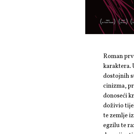
Roman prv
karaktera. 
dostojnih
cinizma, pr
donoseći kr
doživio tij
te zemlje i
egzilu te r