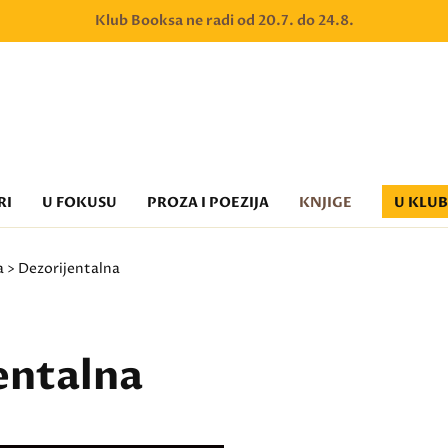
Klub Booksa ne radi od 20.7. do 24.8.
RI
U FOKUSU
PROZA I POEZIJA
KNJIGE
U KLU
a
> Dezorijentalna
entalna