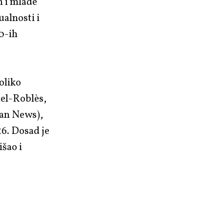
m i mlade
alnosti i
0-ih
oliko
uel-Roblès,
man News),
6. Dosad je
išao i