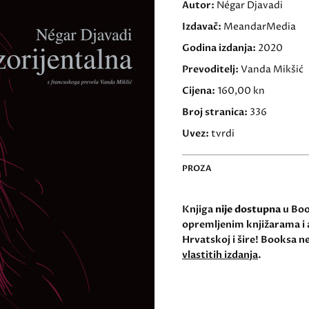
Autor:
Négar Djavadi
Izdavač:
MeandarMedia
Godina izdanja:
2020
Prevoditelj:
Vanda Mikšić
Cijena:
160,00 kn
Broj stranica:
336
Uvez:
tvrdi
PROZA
Knjiga
nije dostupna
u Book
opremljenim knjižarama i 
Hrvatskoj i šire! Booksa ne
vlastitih izdanja
.