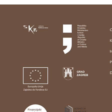
O
K
I
P
D