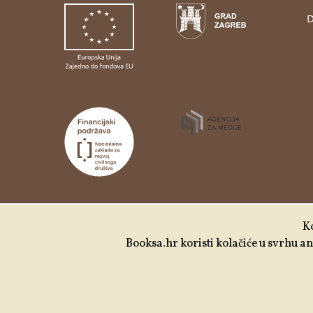
D
Udruga Kulturtreger je korisnik institucionalne
Ko
podrške Nacionalne zaklade za razvoj civilnoga
Booksa.hr koristi kolačiće u svrhu ana
društva za stabilizaciju i/ili razvoj udruge u
području demokratizacije i društvenog razvoja.
Izrada:
Slobodna domena