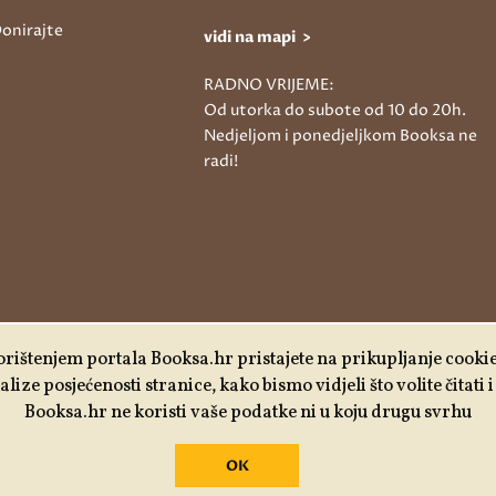
onirajte
vidi na mapi >
RADNO VRIJEME:
Od utorka do subote od 10 do 20h.
Nedjeljom i ponedjeljkom Booksa ne
radi!
rištenjem portala Booksa.hr pristajete na prikupljanje cooki
lize posjećenosti stranice, kako bismo vidjeli što volite čitati
Booksa.hr ne koristi vaše podatke ni u koju drugu svrhu
OK