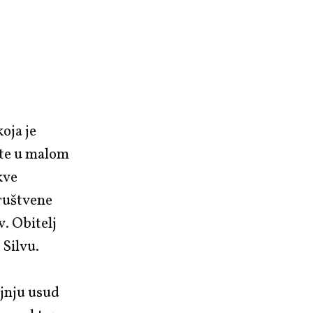
oja je
šte u malom
kve
društvene
v. Obitelj
 Silvu.
ljnju usud