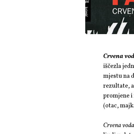
Crvena vo
iščezla jed
mjestu na d
rezultate, 
promjene i 
(otac, majka
Crvena vod