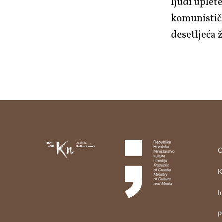
ljudi uplet
komunističk
desetljeća 
O
K
I
P