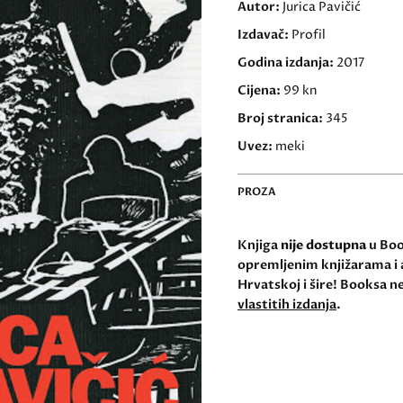
Autor:
Jurica Pavičić
Izdavač:
Profil
Godina izdanja:
2017
Cijena:
99 kn
Broj stranica:
345
Uvez:
meki
PROZA
Knjiga
nije dostupna
u Book
opremljenim knjižarama i 
Hrvatskoj i šire! Booksa ne
vlastitih izdanja
.