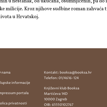
enih u nestanak, od ukućana, osumnjičenih, pa do
e milicije. Kroz njihove sudbine roman zahvaća t
života u Hrvatskoj.
 nama
Kontakt: booksa@booksa.hr
Telefon: 01/4616-124
lupske informacije
Književni klub Booksa
mpressum portala
Martićeva 14D
10000 Zagreb
olica privatnosti
OIB: 65550102767