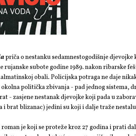
da
priča o nestanku sedamnestogodišnje djevojke k
ne rujanske subote godine 1989. nakon ribarske fe
almatinskoj obali. Policijska potraga ne daje nika
a okolna politička zbivanja - pad jednog sistema, 
rat - zasjene nestanak djevojke koji pada u zabora
 i brat blizanac) jedini su koji i dalje traže nestalu
a
roman je koji se proteže kroz 27 godina i prati da