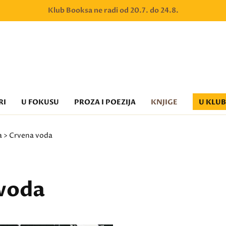
Klub Booksa ne radi od 20.7. do 24.8.
RI
U FOKUSU
PROZA I POEZIJA
KNJIGE
U KLU
a
> Crvena voda
voda