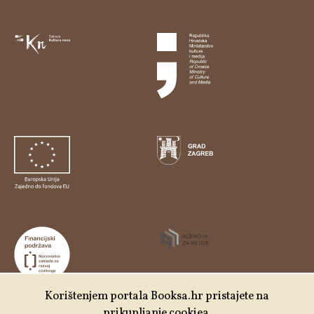
Korištenjem portala Booksa.hr pristajete na
prikupljanje cookiea.