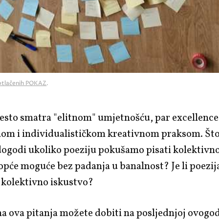
potlačenih POKAZ
.
često smatra "elitnom" umjetnošću, par excellence
nom i individualističkom kreativnom praksom. Što
godi ukoliko poeziju pokušamo pisati kolektivno?
opće moguće bez padanja u banalnost? Je li poezij
i kolektivno iskustvo?
 ova pitanja možete dobiti na posljednjoj ovogod