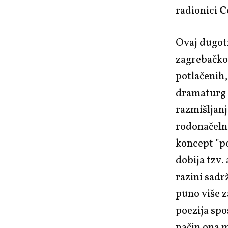
radionici
C
Ovaj dugotr
zagrebačko
potlačenih,
dramaturg 
razmišljanja
rodonačelni
koncept "po
dobija tzv.
razini sadr
puno više z
poezija spo
način ona 