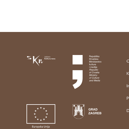
O
K
I
P
D