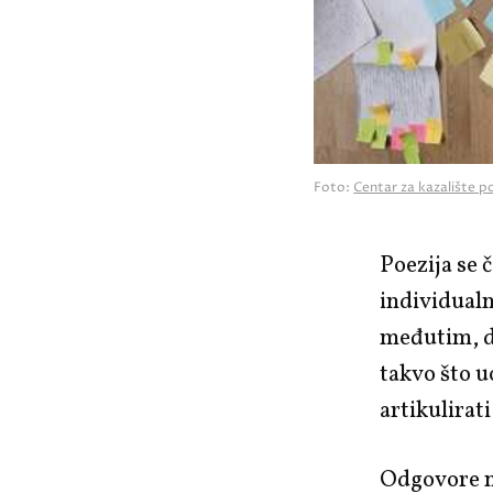
Foto:
Centar za kazalište 
Poezija se 
individual
međutim, do
takvo što u
artikulirat
Odgovore na