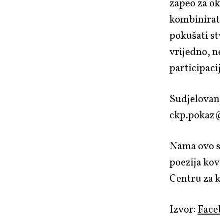
zapeo za ok
kombinirati,
pokušati st
vrijedno, n
participaci
Sudjelovanj
ckp.pokaz
Nama ovo s
poezija kov
Centru za 
Izvor:
Face