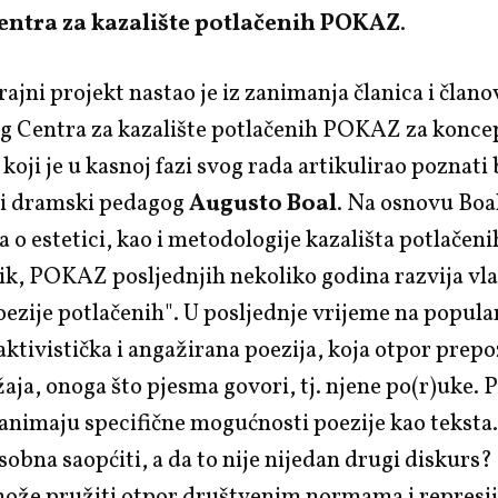
entra za kazalište potlačenih POKAZ
.
ajni projekt nastao je iz zanimanja članica i člano
g Centra za kazalište potlačenih POKAZ za koncep
 koji je u kasnoj fazi svog rada artikulirao poznati 
i dramski pedagog
Augusto Boal
. Na osnovu Boa
 o estetici, kao i metodologije kazališta potlačenih 
k, POKAZ posljednjih nekoliko godina razvija vla
ezije potlačenih". U posljednje vrijeme na popula
 aktivistička i angažirana poezija, koja otpor prep
žaja, onoga što pjesma govori, tj. njene po(r)uke
animaju specifične mogućnosti poezije kao teksta. 
sobna saopćiti, a da to nije nijedan drugi diskurs?
može pružiti otpor društvenim normama i represi