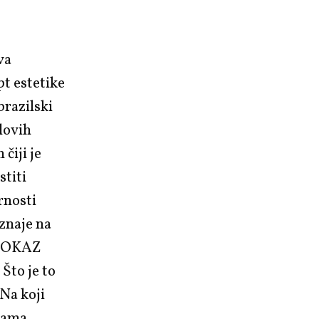
va
t estetike
brazilski
lovih
čiji je
stiti
rnosti
oznaje na
. POKAZ
Što je to
 Na koji
jama