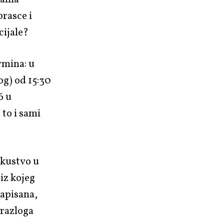
rasce i
cijale?
rmina: u
og) od 15:30
6 u
 to i sami
skustvo u
iz kojeg
napisana,
 razloga