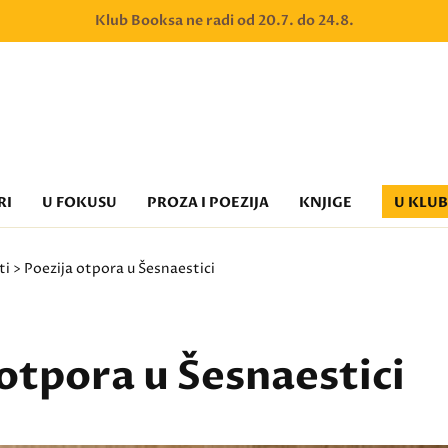
Klub Booksa ne radi od 20.7. do 24.8.
RI
U FOKUSU
PROZA I POEZIJA
KNJIGE
U KLU
ti
> Poezija otpora u Šesnaestici
otpora u Šesnaestici