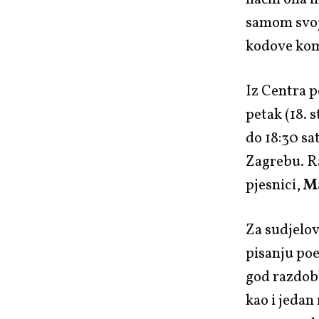
samom svoj
kodove komu
Iz Centra p
petak (18. 
do 18:30 sa
Zagrebu. Ra
pjesnici,
Ma
Za sudjelov
pisanju poe
god razdobl
kao i jedan 