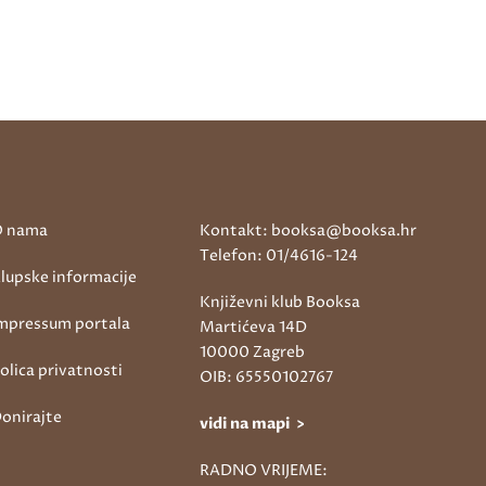
 nama
Kontakt: booksa@booksa.hr
Telefon: 01/4616-124
lupske informacije
Književni klub Booksa
mpressum portala
Martićeva 14D
10000 Zagreb
olica privatnosti
OIB: 65550102767
onirajte
vidi na mapi >
RADNO VRIJEME: