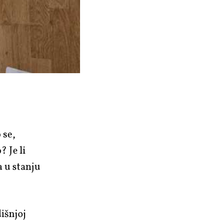
 se,
 Je li
a u stanju
išnjoj