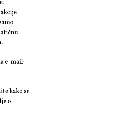
e,
rakcije
 samo
ratičnu
a.
na e-mail:
ite kako se
lje o