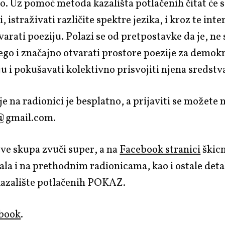
o. Uz pomoć metoda kazališta potlačenih čitat će s
 istraživati različite spektre jezika, i kroz te inte
varati poeziju. Polazi se od pretpostavke da je, ne
ego i značajno otvarati prostore poezije za demok
ju i pokušavati kolektivno prisvojiti njena sredstv
e na radionici je besplatno, a prijaviti se možete 
@gmail.com.
ve skupa zvuči super, a na
Facebook stranici
škicn
ala i na prethodnim radionicama, kao i ostale deta
kazalište potlačenih POKAZ.
book
.