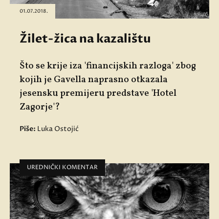
01.07.2018.
Žilet-žica na kazalištu
Što se krije iza 'financijskih razloga' zbog
kojih je Gavella naprasno otkazala
jesensku premijeru predstave 'Hotel
Zagorje'?
Piše:
Luka Ostojić
UREDNIČKI KOMENTAR