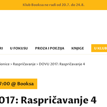
Klub Booksa ne radi od 20.7. do 24.8.
RI
U FOKUSU
PROZA I POEZIJA
KNJIGE
U KLU
ionice
>
Raspričavanje
> DOVU 2017: Raspričavanje 4
17:00 @ Booksa
17: Raspričavanje 4