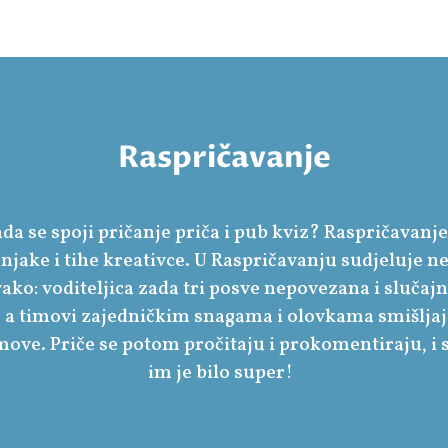
Raspričavanje
ada se spoji pričanje priča i pub kviz? Raspričavanje
njake i tihe kreativce. U Raspričavanju sudjeluje ne
ko: voditeljica zada tri posve nepovezana i slučajna 
 a timovi zajedničkim snagama i olovkama smišlja
move. Priče se potom pročitaju i prokomentiraju, i s
im je bilo super!