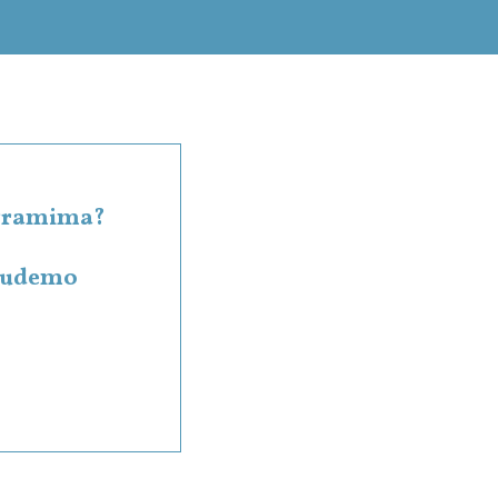
rogramima?
 budemo