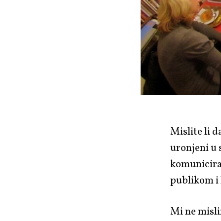
Mislite li d
uronjeni u 
komunicira
publikom i
Mi ne misl