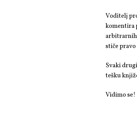
Voditelj p
komentira p
arbitrarnih
stiče pravo
Svaki drugi
tešku knjiž
Vidimo se!