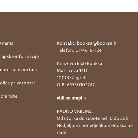
 nama
Kontakt: booksa@booksa.hr
Telefon: 01/4616-124
lupske informacije
Književni klub Booksa
mpressum portala
Martićeva 14D
10000 Zagreb
olica privatnosti
OIB: 65550102767
onirajte
vidi na mapi >
RADNO VRIJEME:
Od utorka do subote od 10 do 20h.
Nedjeljom i ponedjeljkom Booksa ne
radi!