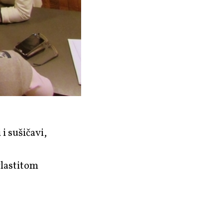
 i sušičavi,
vlastitom