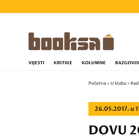
VIJESTI
KRITIKE
KOLUMNE
RAZGOVO
Početna
>
U klubu
>
Rad
26.05.2017. u 
DOVU 20