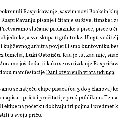
pokrenuli Raspričavanje, sasvim novi Booksin klu
Raspričavanju pisanje i čitanje su žive, timske i 
 Pretvaramo slučajne prolaznike u pisce, pisce u či
 pobjednike, a sve skupa u gubitnike. Ulogu voditel
i književnog arbitra povjerili smo buntovniku bez
ez temelja,
Luki Ostojiću
. Kad je tu, kad nije, sna
Moramo još dodati i kako se ovo izdanje Raspričav
klopu manifestacije
Dani otvorenih vrata udruga
.
anju se natječu ekipe pisaca (od 3 do 5 članova) k
 napisati priču i pročitati je pred publikom. Tema 
li ekipe na početku dobivaju tri pojma i predmet 
titi u svoju priču.