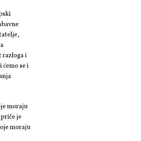
pski
zabavne
tatelje,
ja
 razloga i
ći ćemo se i
anja
oje moraju
priče je
koje moraju