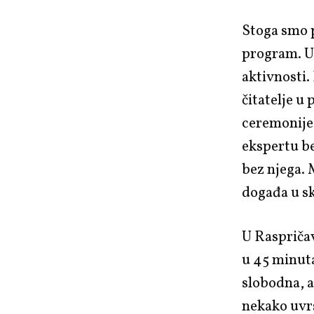
Stoga smo 
program. U 
aktivnosti.
čitatelje u
ceremonije 
ekspertu b
bez njega. 
događa u s
U Raspričav
u 45 minuta
slobodna, a
nekako uvrs