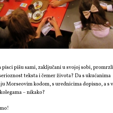
a pisci pišu sami, zaključani u svojoj sobi, promrzli
serioznost teksta i čemer života? Da s ukućanima
ju Morseovim kodom, s urednicima dopisno, a s 
 kolegama – nikako?
imo!