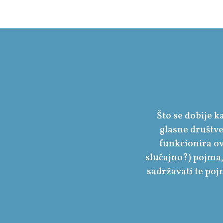
Što se dobije k
glasne društve
funkcionira ova
slučajno?) pojma,
sadržavati te poj