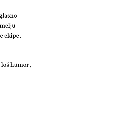
 glasno
emelju
ne ekipe,
i loš humor,