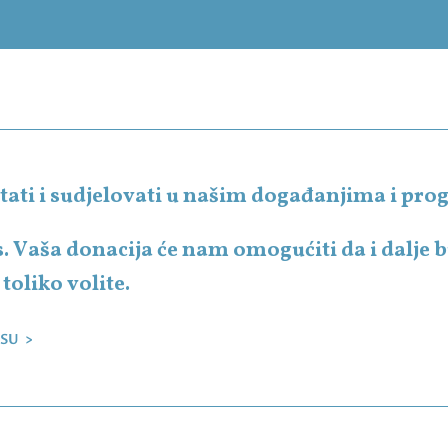
čitati i sudjelovati u našim događanjima i p
s. Vaša donacija će nam omogućiti da i dalje
toliko volite.
SU >