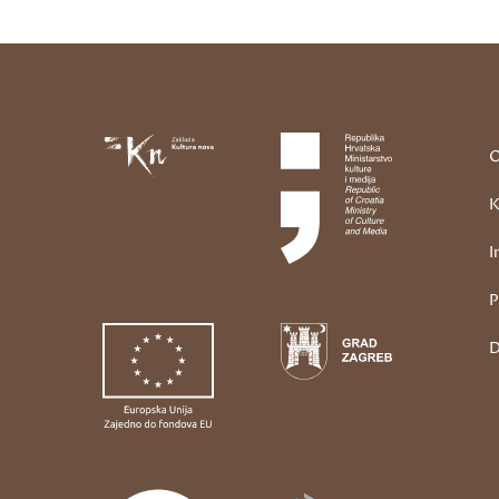
O
K
I
P
D