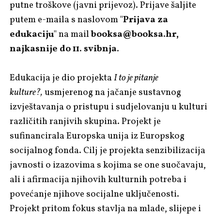
putne troškove (javni prijevoz). Prijave šaljite
putem e-maila s naslovom "
Prijava za
edukaciju
" na mail
booksa@booksa.hr,
najkasnije do 11. svibnja
.
Edukacija je dio projekta
I to je pitanje
kulture?,
usmjerenog na jačanje sustavnog
izvještavanja o pristupu i sudjelovanju u kulturi
različitih ranjivih skupina. Projekt je
sufinancirala Europska unija iz Europskog
socijalnog fonda. Cilj je projekta senzibilizacija
javnosti o izazovima s kojima se one suočavaju,
ali i afirmacija njihovih kulturnih potreba i
povećanje njihove socijalne uključenosti.
Projekt pritom fokus stavlja na mlade, slijepe i