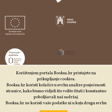
Korištenjem portala Booksa.hr pristajete na
prikupljanje cookiea.
Udruga Kulturtreger je korisnik institucionalne podrške
Booksa.hr koristi kolačiće u svrhu analize posjećenosti
Nacionalne zaklade za razvoj civilnoga društva za
stranice, kako bismo vidjeli što volite čitati i konstantno
stabilizaciju i/ili razvoj udruge u području demokratizacije i
poboljšavali naš sadržaj.
društvenog razvoja.
Booksa.hr ne koristi vaše podatke ni u koju drugu svrhu