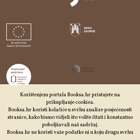
Korištenjem portala Booksa.hr pristajete na
prikupljanje cookiea.
Udruga Kulturtreger je korisnik institucionalne podrške
Booksa.hr koristi kolačiće u svrhu analize posjećenosti
Nacionalne zaklade za razvoj civilnoga društva za
stranice, kako bismo vidjeli što volite čitati i konstantno
stabilizaciju i/ili razvoj udruge u području demokratizacije i
poboljšavali naš sadržaj.
društvenog razvoja.
Booksa.hr ne koristi vaše podatke ni u koju drugu svrhu