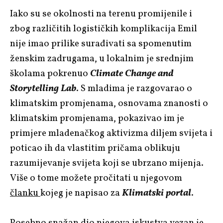
Iako su se okolnosti na terenu promijenile i
zbog različitih logističkih komplikacija Emil
nije imao prilike surađivati sa spomenutim
ženskim zadrugama, u lokalnim je srednjim
školama pokrenuo
Climate Change and
Storytelling Lab
. S mladima je razgovarao o
klimatskim promjenama, osnovama znanosti o
klimatskim promjenama, pokazivao im je
primjere mladenačkog aktivizma diljem svijeta i
poticao ih da vlastitim pričama oblikuju
razumijevanje svijeta koji se ubrzano mijenja.
Više o tome možete pročitati u njegovom
članku
kojeg je napisao za
Klimatski portal
.
Posebno snažan dio njegova iskustva vezan je