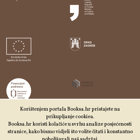
Korištenjem portala Booksa.hr pristajete na
prikupljanje cookiea.
Udruga Kulturtreger je korisnik institucionalne podrške
Booksa.hr koristi kolačiće u svrhu analize posjećenosti
Nacionalne zaklade za razvoj civilnoga društva za
stranice, kako bismo vidjeli što volite čitati i konstantno
stabilizaciju i/ili razvoj udruge u području demokratizacije i
poboljšavali naš sadržaj.