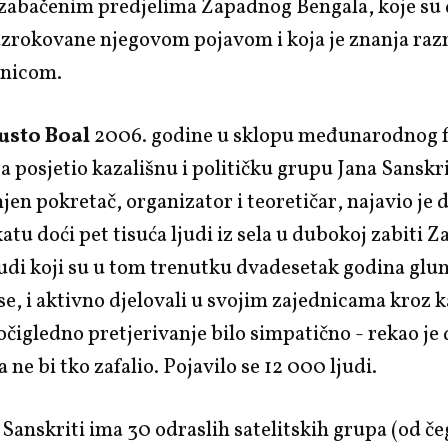
u zabačenim predjelima Zapadnog Bengala, koje su
zrokovane njegovom pojavom i koja je znanja razm
dnicom.
sto Boal
2006. godine u sklopu međunarodnog f
posjetio kazališnu i političku grupu Jana Sanskri
njen pokretač, organizator i teoretičar, najavio je 
atu doći pet tisuća ljudi iz sela u dubokoj zabiti 
udi koji su u tom trenutku dvadesetak godina glum
 se, i aktivno djelovali u svojim zajednicama kroz k
 očigledno pretjerivanje bilo simpatično - rekao je 
 ne bi tko zafalio. Pojavilo se 12 000 ljudi.
Sanskriti ima 30 odraslih satelitskih grupa (od če