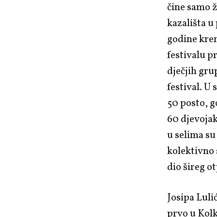
čine samo 
kazališta u
godine kren
festivalu p
dječjih gru
festival. U
50 posto, g
60 djevojak
u selima su
kolektivno 
dio šireg 
Josipa Luli
prvo u Kolk