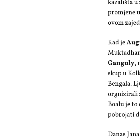
kazališta 
promjene u
ovom zaje
Kad je
Augu
Muktadhara 
Ganguly
, 
skup u Kolk
Bengala. Lj
orgnizirali
Boalu je to
pobrojati da
Danas Jana 