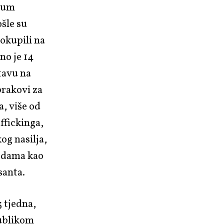
orum
ošle su
 okupili na
no je 14
stavu na
brakovi za
a, više od
ffickinga,
og nasilja,
todama kao
santa.
3 tjedna,
publikom