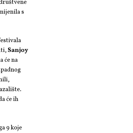
 društvene
ijenila s
estivala
ti,
Sanjoy
da će na
Zapadnog
ili,
azalište.
da će ih
ga 9 koje