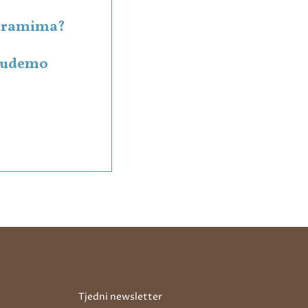
rogramima?
 budemo
Tjedni newsletter