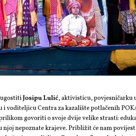
 ugostiti
Josipu Lulić
, aktivisticu, povjesničarku
 i voditeljicu Centra za kazalište potlačenih POK
ilikom govoriti o svoje dvije velike strasti: edukac
 njoj nepoznate krajeve. Približit će nam povijes