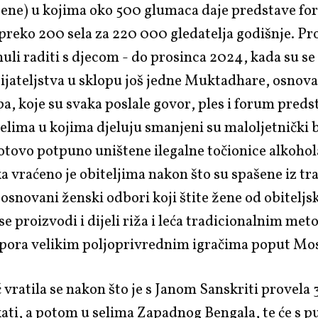
žene) u kojima oko 500 glumaca daje predstave f
 preko 200 sela za 220 000 gledatelja godišnje. Pr
uli raditi s djecom - do prosinca 2024, kada su se
rijateljstva u sklopu još jedne Muktadhare, osnova
pa, koje su svaka poslale govor, ples i forum pred
 selima u kojima djeluju smanjeni su maloljetnički 
otovo potpuno uništene ilegalne točionice alkohol
a vraćeno je obiteljima nakon što su spašene iz tra
 osnovani ženski odbori koji štite žene od obiteljsk
se proizvodi i dijeli riža i leća tradicionalnim me
otpora velikim poljoprivrednim igračima poput Mo
ć vratila se nakon što je s Janom Sanskriti provela 
ati, a potom u selima Zapadnog Bengala, te će s 