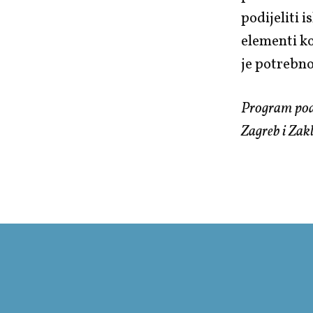
podijeliti i
elementi ko
je potrebn
Program pod
Zagreb i Zak