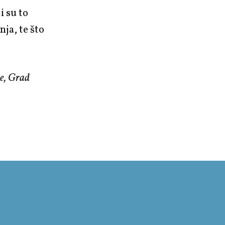
i su to
ja, te što
e, Grad