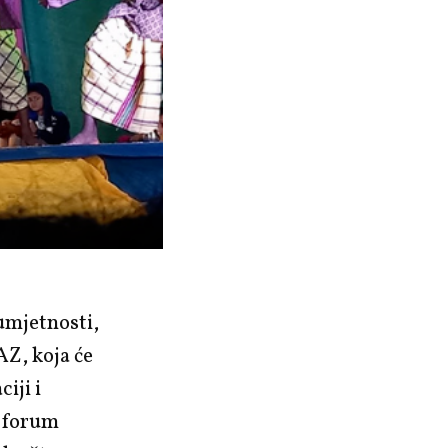
 umjetnosti,
AZ, koja će
iji i
t forum