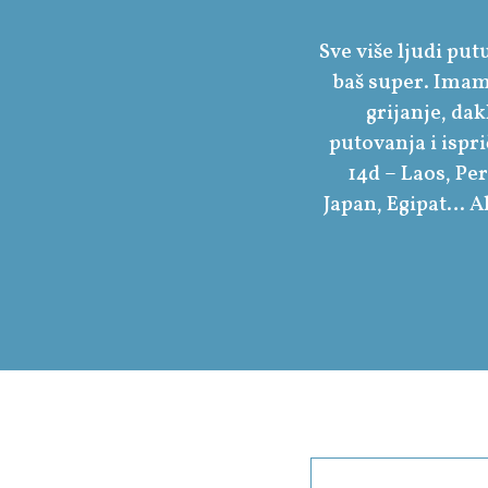
Sve više ljudi putu
baš super. Imamo
grijanje, dak
putovanja i ispr
14d – Laos, Per
Japan, Egipat… Ak