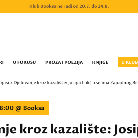
Klub Booksa ne radi od 20.7. do 24.8.
RI
U FOKUSU
PROZA I POEZIJA
KNJIGE
U KLU
opisi
> Djelovanje kroz kazalište: Josipa Lulić u selima Zapadnog B
 18:00 @ Booksa
je kroz kazalište: Josi