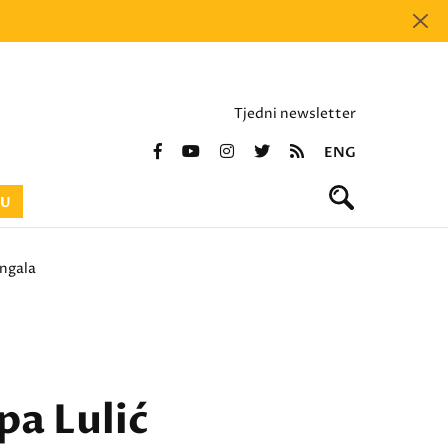
Tjedni newsletter
ENG
BU
engala
pa Lulić