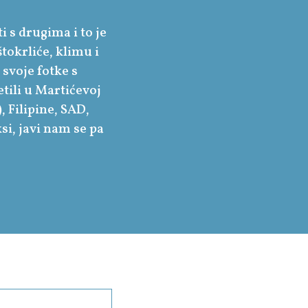
ti s drugima i to je
tokrliće, klimu i
 svoje fotke s
tili u Martićevoj
, Filipine, SAD,
si, javi nam se pa