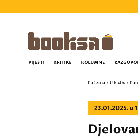
VIJESTI
KRITIKE
KOLUMNE
RAZGOVO
Početna
>
U klubu
>
Put
23.01.2025. u
Djelovan