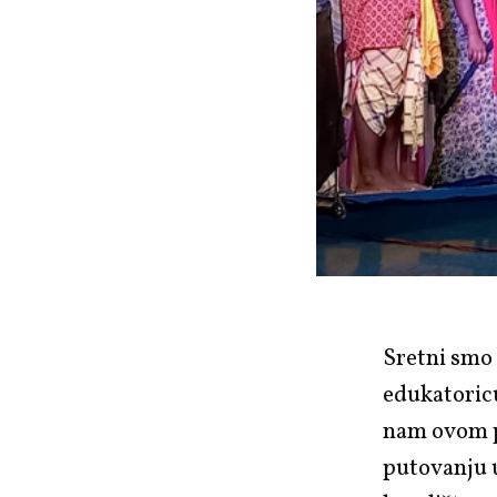
Sretni smo
edukatoricu
nam ovom pr
putovanju u