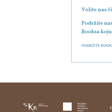
Volite nas 
Podržite na
Booksa koju 
PODRŽITE BOOK
O