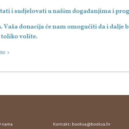
čitati i sudjelovati u našim događanjima i p
s. Vaša donacija će nam omogućiti da i dalje
toliko volite.
SU >
 nama
Kontakt: booksa@booksa.hr