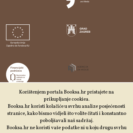
Korištenjem portala Booksa.hr pristajete na
prikupljanje cookiea.
Udruga Kulturtreger je korisnik institucionalne podrške
Booksa.hr koristi kolačiće u svrhu analize posjećenosti
Nacionalne zaklade za razvoj civilnoga društva za
stranice, kako bismo vidjeli što volite čitati i konstantno
stabilizaciju i/ili razvoj udruge u području demokratizacije i
poboljšavali naš sadržaj.
društvenog razvoja.
Booksa.hr ne koristi vaše podatke ni u koju drugu svrhu