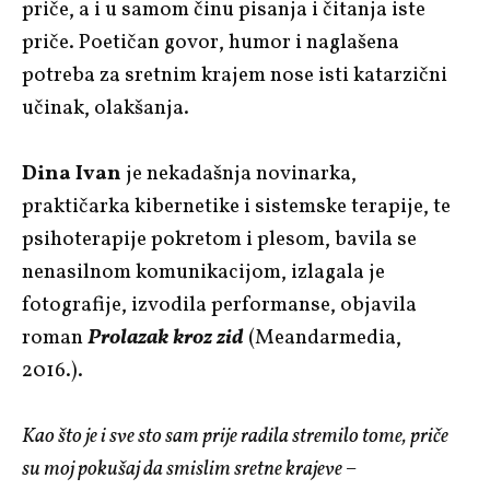
priče, a i u samom činu pisanja i čitanja iste
priče. Poetičan govor, humor i naglašena
potreba za sretnim krajem nose isti katarzični
učinak, olakšanja.
Dina Ivan
je nekadašnja novinarka,
praktičarka kibernetike i sistemske terapije, te
psihoterapije pokretom i plesom, bavila se
nenasilnom komunikacijom, izlagala je
fotografije, izvodila performanse, objavila
roman
Prolazak kroz zid
(Meandarmedia,
2016.).
Kao što je i sve sto sam prije radila stremilo tome, priče
su moj pokušaj da smislim sretne krajeve –