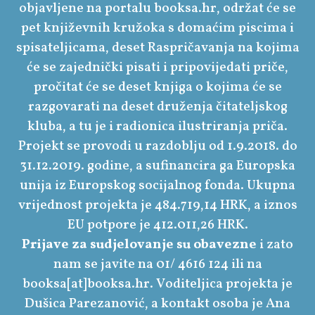
objavljene na portalu booksa.hr, održat će se
pet književnih kružoka s domaćim piscima i
spisateljicama, deset Raspričavanja na kojima
će se zajednički pisati i pripovijedati priče,
pročitat će se deset knjiga o kojima će se
razgovarati na deset druženja čitateljskog
kluba, a tu je i radionica ilustriranja priča.
Projekt se provodi u razdoblju od 1.9.2018. do
31.12.2019. godine, a sufinancira ga Europska
unija iz Europskog socijalnog fonda. Ukupna
vrijednost projekta je 484.719,14 HRK, a iznos
EU potpore je 412.011,26 HRK.
Prijave za sudjelovanje su obavezne
i zato
nam se javite na 01/ 4616 124 ili na
booksa[at]booksa.hr. Voditeljica projekta je
Dušica Parezanović, a kontakt osoba je Ana