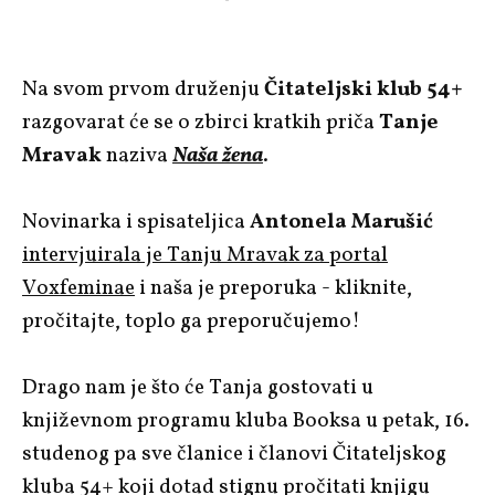
Na svom prvom druženju
Čitateljski klub 54+
razgovarat će se o zbirci kratkih priča
Tanje
Mravak
naziva
Naša žena
.
Novinarka i spisateljica
Antonela Marušić
intervjuirala je Tanju Mravak za portal
Voxfeminae
i naša je preporuka - kliknite,
pročitajte, toplo ga preporučujemo!
Drago nam je što će Tanja gostovati u
književnom programu kluba Booksa u petak, 16.
studenog pa sve članice i članovi Čitateljskog
kluba 54+ koji dotad stignu pročitati knjigu