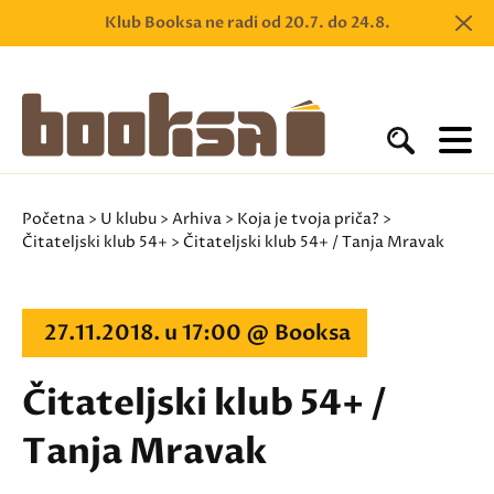
Klub Booksa ne radi od 20.7. do 24.8.
Početna
>
U klubu
>
Arhiva
>
Koja je tvoja priča?
>
Čitateljski klub 54+
> Čitateljski klub 54+ / Tanja Mravak
27.11.2018. u 17:00 @ Booksa
Čitateljski klub 54+ /
Tanja Mravak