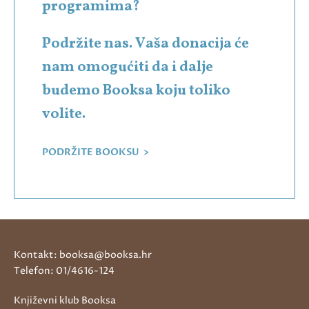
programima?
Podržite nas. Vaša donacija će
nam omogućiti da i dalje
budemo Booksa koju toliko
volite.
PODRŽITE BOOKSU >
Kontakt: booksa@booksa.hr
Telefon: 01/4616-124
Književni klub Booksa