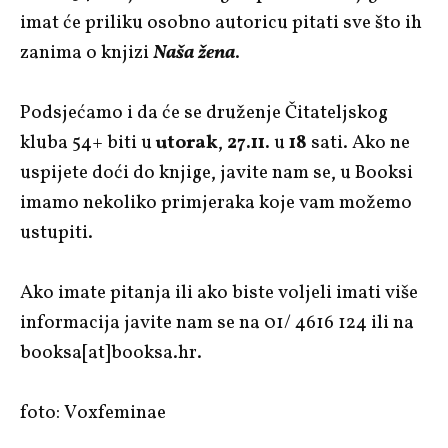
imat će priliku osobno autoricu pitati sve što ih
zanima o knjizi
Naša žena
.
Podsjećamo i da će se druženje Čitateljskog
kluba 54+ biti u
utorak
,
27.11.
u
18
sati. Ako ne
uspijete doći do knjige, javite nam se, u Booksi
imamo nekoliko primjeraka koje vam možemo
ustupiti.
Ako imate pitanja ili ako biste voljeli imati više
informacija javite nam se na 01/ 4616 124 ili na
booksa[at]booksa.hr.
foto: Voxfeminae