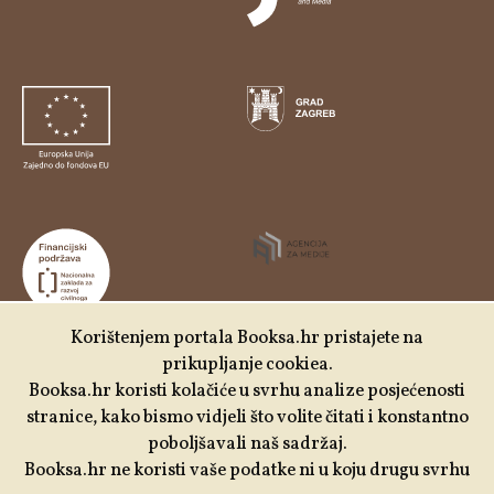
Korištenjem portala Booksa.hr pristajete na
prikupljanje cookiea.
Udruga Kulturtreger je korisnik institucionalne podrške
Booksa.hr koristi kolačiće u svrhu analize posjećenosti
Nacionalne zaklade za razvoj civilnoga društva za
stranice, kako bismo vidjeli što volite čitati i konstantno
stabilizaciju i/ili razvoj udruge u području demokratizacije i
poboljšavali naš sadržaj.
društvenog razvoja.
Booksa.hr ne koristi vaše podatke ni u koju drugu svrhu