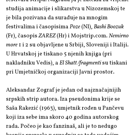
studija animacije i slikarstva u Nizozemskoj te
je bila pozivana da surađuje na mnogim
festivalima i časopisima
Poze
(Nl),
Bashi Boozuk
(Fr), časopis
ZAREZ
(Hr) i Mojstrip.com.
Nemirno
more
1 i 2 su objavljene u Srbiji, Sloveniji i Italiji.
U Hrvatskoj je tiskano 5 njenih knjiga (pri
nakladniku Vedis), a
El Shatt /fragmenti
su tiskani
pri Umjetničkoj organizaciji Javni prostor.
Aleksandar Zograf je jedan od najznačajnijih
srpskih strip autora. Iza pseudonima krije se
Saša Rakezić (1963), umjetnik rođen u Pančevu
koji iza sebe ima skoro 40 godina autorskog
rada. Počeo je kao fanzinaš, ali je to nedugo