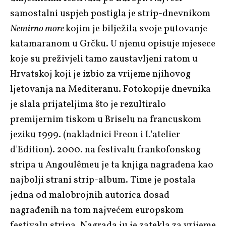
samostalni uspjeh postigla je strip-dnevnikom
Nemirno more
kojim je bilježila svoje putovanje
katamaranom u Grčku. U njemu opisuje mjesece
koje su preživjeli tamo zaustavljeni ratom u
Hrvatskoj koji je izbio za vrijeme njihovog
ljetovanja na Mediteranu. Fotokopije dnevnika
je slala prijateljima što je rezultiralo
premijernim tiskom u Briselu na francuskom
jeziku 1999. (nakladnici Freon i L'atelier
d'Edition). 2000. na festivalu frankofonskog
stripa u Angoulêmeu je ta knjiga nagrađena kao
najbolji strani strip-album. Time je postala
jedna od malobrojnih autorica dosad
nagrađenih na tom najvećem europskom
festivalu stripa. Nagrada ju je zatekla za vrijeme