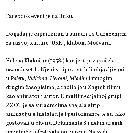
Facebook event je
na linku
.
Događaj je organiziran u suradnji s Udruženjem
za razvoj kulture "URK", klubom Močvara.
Helena Klakočar (1958.) karijeru je započela
osamdesetih. Njeni stripovi su bili objavljivani
u
Poletu
,
Vidicima
,
Heroini
,
Mladini
i mnogim
drugim časopisima, a radila je u Zagreb filmu
kao animator i autor. U multimedijalnoj grupi
ZZOT je sa suradnicima spajala strip i
animaciju u instalacije i performance te su tako
gostovali u okviru Dokumente 8 i nekih drugih
umjetničkih festivala po Europi. Najveći