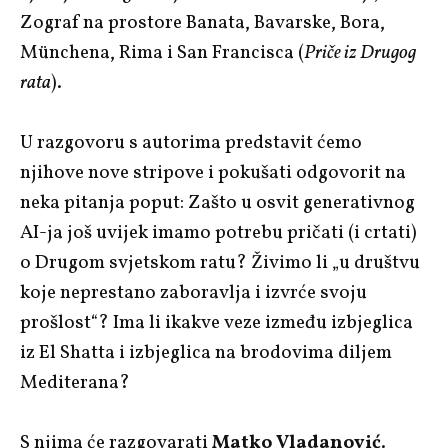
Zograf na prostore Banata, Bavarske, Bora,
Münchena, Rima i San Francisca (
Priče iz Drugog
rata
).
U razgovoru s autorima predstavit ćemo
njihove nove stripove i pokušati odgovorit na
neka pitanja poput: Zašto u osvit generativnog
AI-ja još uvijek imamo potrebu pričati (i crtati)
o Drugom svjetskom ratu? Živimo li „u društvu
koje neprestano zaboravlja i izvrće svoju
prošlost“? Ima li ikakve veze između izbjeglica
iz El Shatta i izbjeglica na brodovima diljem
Mediterana?
S njima će razgovarati
Matko Vladanović
.