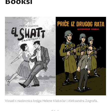
Booksi
Vizuali s naslovnica knjiga Helene Klakočar i Aleksandra Zografa.