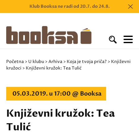
Klub Booksa ne radi od 20.7. do 24.8.
Početna
>
U klubu
>
Arhiva
>
Koja je tvoja priča?
>
Književni
kružoci
> Književni kružok: Tea Tulić
05.03.2019. u 17:00 @ Booksa
Književni kružok: Tea
Tulić