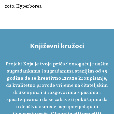
foto:
Hyperborea
Književni kružoci
Projekt
Koja je tvoja priča?
omogućuje našim
sugrađankama i sugrađanima
starijim od 55
godina da se kreativno izraze
kroz pisanje,
da kvalitetno provode vrijeme na čitateljskim
druženjima i u razgovorima s piscima i
spisateljicama i da se zabave u pokušajima da
u društvu osmisle, ispripovijedaju ili
ilustriraju priče.
Glavni je cilj osnažiti