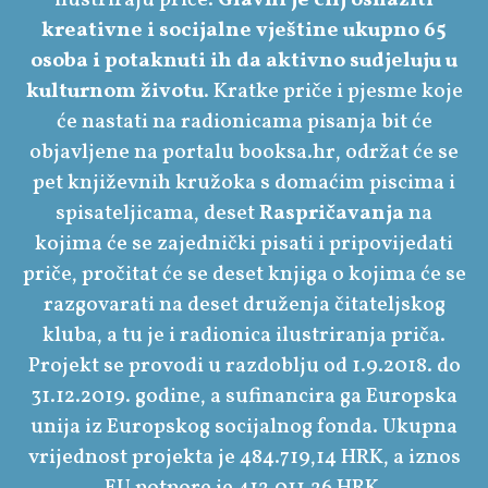
kreativne i socijalne vještine ukupno 65
osoba i potaknuti ih da aktivno sudjeluju u
kulturnom životu
. Kratke priče i pjesme koje
će nastati na radionicama pisanja bit će
objavljene na portalu booksa.hr, održat će se
pet književnih kružoka s domaćim piscima i
spisateljicama, deset
Raspričavanja
na
kojima će se zajednički pisati i pripovijedati
priče, pročitat će se deset knjiga o kojima će se
razgovarati na deset druženja čitateljskog
kluba, a tu je i radionica ilustriranja priča.
Projekt se provodi u razdoblju od 1.9.2018. do
31.12.2019. godine, a sufinancira ga Europska
unija iz Europskog socijalnog fonda. Ukupna
vrijednost projekta je 484.719,14 HRK, a iznos
EU potpore je 412.011,26 HRK.