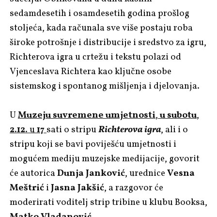
sedamdesetih i osamdesetih godina prošlog
stoljeća, kada računala sve više postaju roba
široke potrošnje i distribucije i sredstvo za igru,
Richterova igra u crtežu i tekstu polazi od
Vjenceslava Richtera kao ključne osobe
sistemskog i spontanog mišljenja i djelovanja.
U
Muzeju suvremene umjetnosti
,
u subotu
,
2.12.
u
17
sati
o stripu
Richterova igra
, ali i o
stripu koji se bavi poviješću umjetnosti i
mogućem mediju muzejske medijacije, govorit
će autorica
Dunja Janković
, urednice
Vesna
Meštrić
i
Jasna Jakšić
, a razgovor će
moderirati voditelj strip tribine u klubu Booksa,
Matko Vladanović