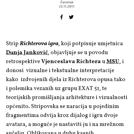
Četvrtak
23.11.2017.
Strip
Richterova igra
, koji potpisuje umjetnica
Dunja Janković
, objavljuje se u povodu
retrospektive
Vjenceslava Richtera
u
MSU
, i
donosi vizualne i tekstualne interpretacije
kako izdvojenih djela iz Richterova opusa tako
i polemika vezanih uz grupu EXAT 51, te
teorijskih promišljanja arhitekture i vizualnosti
općenito. Stripovska se naracija u pojedinim
fragmentima odvija kroz dijalog i igru dvoje
avatara, a moguće je nastaviti ju i na mrežnom
sučelju. Oblikovana u duhu kasnih