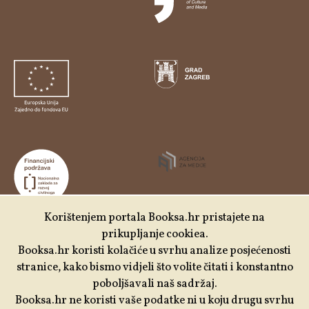
Korištenjem portala Booksa.hr pristajete na
prikupljanje cookiea.
Udruga Kulturtreger je korisnik institucionalne podrške
Booksa.hr koristi kolačiće u svrhu analize posjećenosti
Nacionalne zaklade za razvoj civilnoga društva za
stranice, kako bismo vidjeli što volite čitati i konstantno
stabilizaciju i/ili razvoj udruge u području demokratizacije i
poboljšavali naš sadržaj.
društvenog razvoja.
Booksa.hr ne koristi vaše podatke ni u koju drugu svrhu