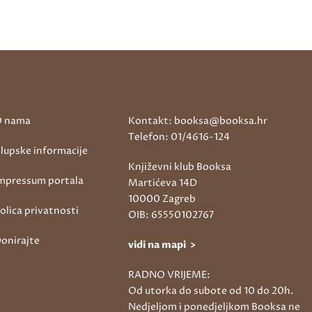
 nama
Kontakt: booksa@booksa.hr
Telefon: 01/4616-124
lupske informacije
Književni klub Booksa
mpressum portala
Martićeva 14D
10000 Zagreb
olica privatnosti
OIB: 65550102767
onirajte
vidi na mapi >
RADNO VRIJEME:
Od utorka do subote od 10 do 20h.
Nedjeljom i ponedjeljkom Booksa ne