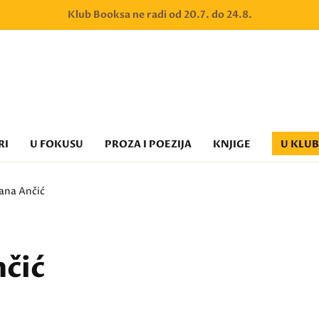
Klub Booksa ne radi od 20.7. do 24.8.
RI
U FOKUSU
PROZA I POEZIJA
KNJIGE
U KLU
vana Ančić
nčić