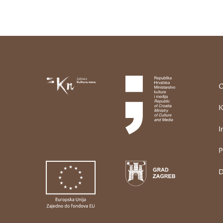
O
K
I
P
D