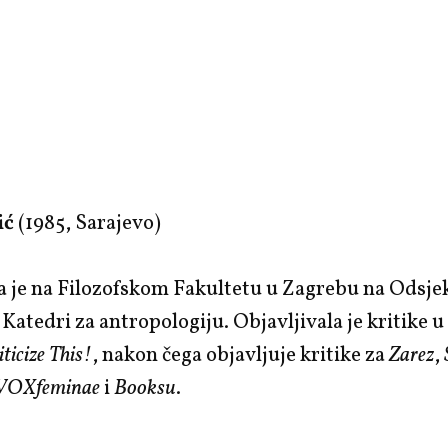
ić
(1985, Sarajevo)
a je na Filozofskom Fakultetu u Zagrebu na Odsje
i Katedri za antropologiju. Objavljivala je kritike 
iticize This!
, nakon čega objavljuje kritike za
Zarez
,
VOXfeminae
i
Booksu
.