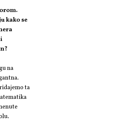
vorom.
ju kako se
amera
i
en?
ogu na
gantna.
pridajemo ta
 matematika
omenute
olu.