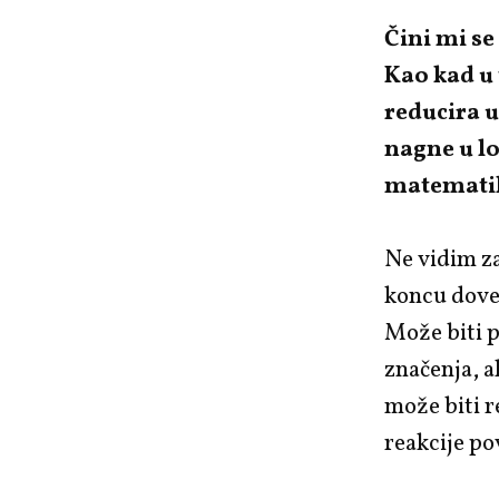
Čini mi se
Kao kad u 
reducira u
nagne u lo
matematika
Ne vidim za
koncu dove
Može biti p
značenja, a
može biti 
reakcije po