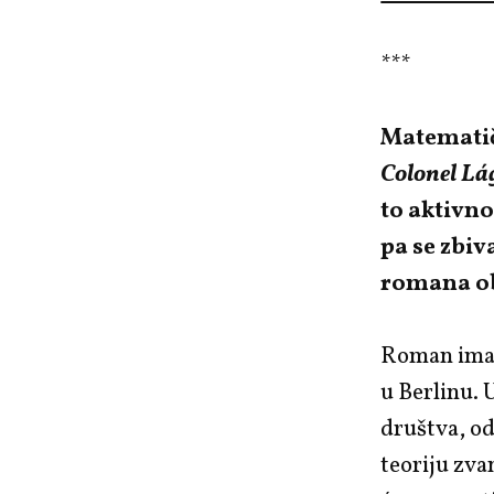
***
Matematič
Colonel Lá
to aktivno
pa se zbiv
romana ob
Roman ima
u Berlinu.
društva, od
teoriju zva