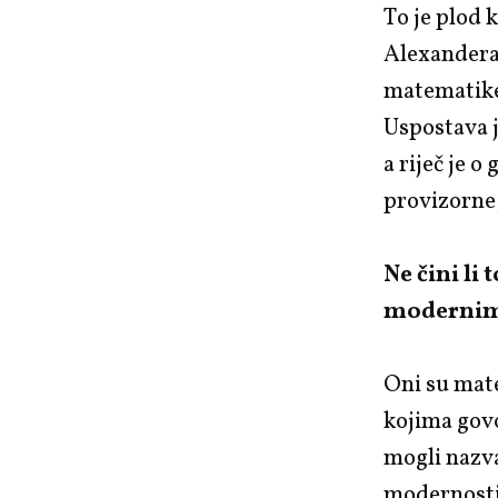
To je plod 
Alexandera 
matematike.
Uspostava 
a riječ je 
provizorne, 
Ne čini li
moderni
Oni su mat
kojima gov
mogli nazva
modernosti 