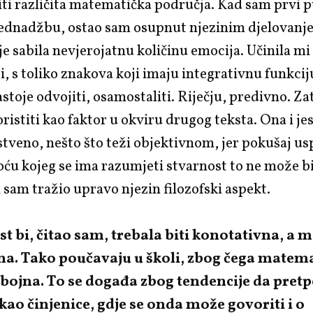
ti različita matematička područja. Kad sam prvi p
ednadžbu, ostao sam osupnut njezinim djelovanj
e sabila nevjerojatnu količinu emocija. Učinila mi 
ji, s toliko znakova koji imaju integrativnu funkcij
astoje odvojiti, osamostaliti. Riječju, predivno. Za
ristiti kao faktor u okviru drugog teksta. Ona i jest
tveno, nešto što teži objektivnom, jer pokušaj u
ću kojeg se ima razumjeti stvarnost to ne može bi
sam tražio upravo njezin filozofski aspekt.
t bi, čitao sam, trebala biti konotativna, a
na. Tako poučavaju u školi, zbog čega matem
dbojna. To se događa zbog tendencije da pret
o činjenice, gdje se onda može govoriti i o