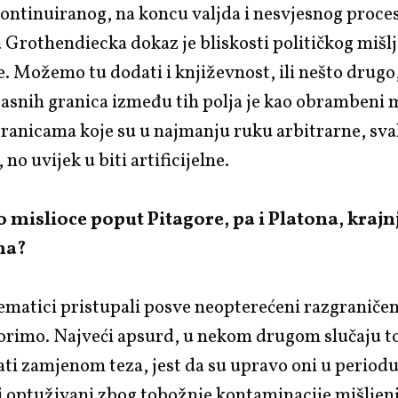
kontinuiranog, na koncu valjda i nesvjesnog proces
Grothendiecka dokaz je bliskosti političkog mišlj
 Možemo tu dodati i književnost, ili nešto drugo
jasnih granica između tih polja je kao obrambeni
o granicama koje su u najmanju ruku arbitrarne, sv
no uvijek u biti artificijelne.
 to mislioce poput Pitagore, pa i Platona, krajn
ma?
ematici pristupali posve neopterećeni razgraniče
orimo. Najveći apsurd, u nekom drugom slučaju t
ti zamjenom teza, jest da su upravo oni u period
optuživani zbog tobožnje kontaminacije mišljenja