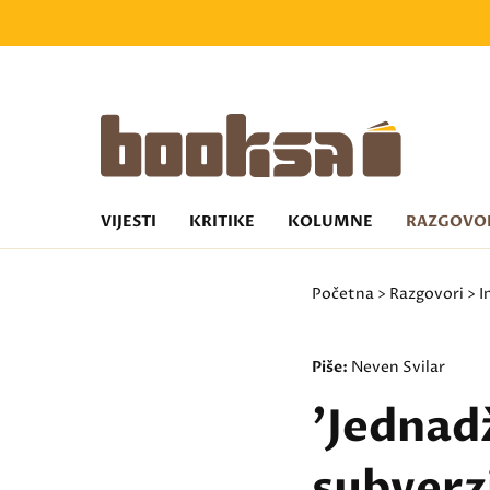
VIJESTI
KRITIKE
KOLUMNE
RAZGOVO
Početna
>
Razgovori
>
I
Piše:
Neven Svilar
'Jednad
subverz