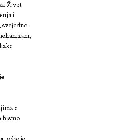
a. Život
enja i
, svejedno.
 mehanizam,
akako
je
njima o
o bismo
u
, gdje je