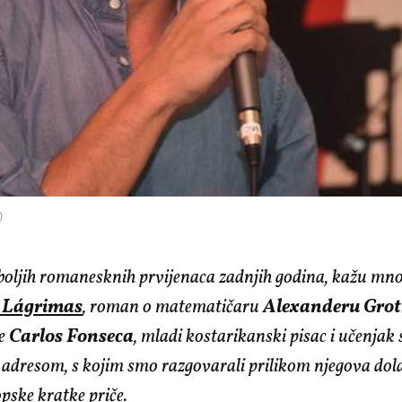
)
boljih romanesknih prvijenaca zadnjih godina, kažu mnog
l Lágrimas
, roman
o matematičaru
Alexanderu Grot
je
Carlos Fonseca
, mladi kostarikanski pisac i učenjak 
adresom, s kojim smo razgovarali prilikom njegova dol
opske kratke priče
.