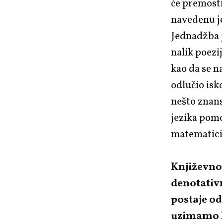
će premosti
navedenu j
Jednadžba j
nalik poezi
kao da se n
odlučio isko
nešto znans
jezika pomo
matematici 
Književnos
denotativ
postaje o
uzimamo ka