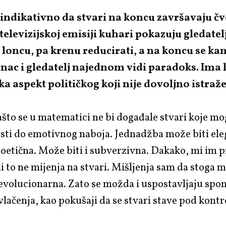
 indikativno da stvari na koncu završavaju č
televizijskoj emisiji kuhari pokazuju gledatel
 loncu, pa krenu reducirati, a na koncu se k
nac i gledatelj najednom vidi paradoks. Ima l
 aspekt političkog koji nije dovoljno istraž
što se u matematici ne bi događale stvari koje m
sti do emotivnog naboja. Jednadžba može biti ele
oetična. Može biti i subverzivna. Dakako, mi im 
li to ne mijenja na stvari. Mišljenja sam da stoga
revolucionarna. Zato se možda i uspostavljaju sp
vlačenja, kao pokušaji da se stvari stave pod kontr