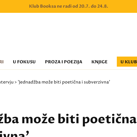
Klub Booksa ne radi od 20.7. do 24.8.
RI
U FOKUSU
PROZA I POEZIJA
KNJIGE
U KLU
ntervju
> 'Jednadžba može biti poetična i subverzivna'
žba može biti poetična 
ivna'