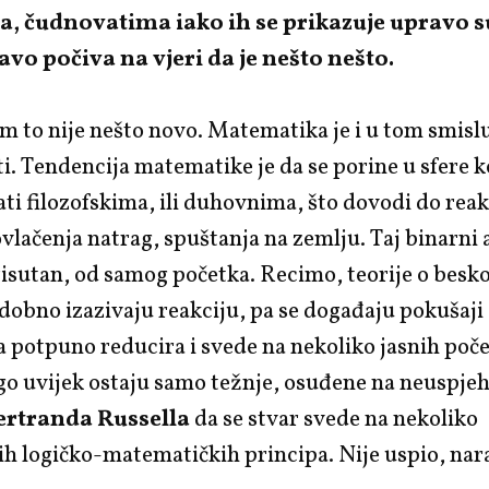
, čudnovatima iako ih se prikazuje upravo 
avo počiva na vjeri da je nešto nešto.
 to nije nešto novo. Matematika je i u tom smislu
i. Tendencija matematike je da se porine u sfere k
i filozofskima, ili duhovnima, što dovodi do reak
lačenja natrag, spuštanja na zemlju. Taj binarni 
isutan, od samog početka. Recimo, teorije o besk
dobno izazivaju reakciju, pa se događaju pokušaji 
potpuno reducira i svede na nekoliko jasnih počel
go uvijek ostaju samo težnje, osuđene na neuspje
ertranda Russella
da se stvar svede na nekoliko
h logičko-matematičkih principa. Nije uspio, nar