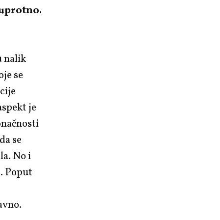
suprotno.
 nalik
oje se
cije
aspekt je
onačnosti
da se
a. No i
h. Poput
avno.