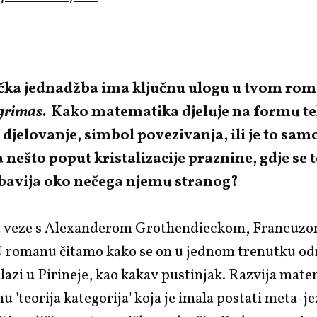
ka jednadžba ima ključnu ulogu u tvom ro
grimas
. Kako matematika djeluje na formu tek
 djelovanje, simbol povezivanja, ili je to samo
a nešto poput kristalizacije praznine, gdje se 
avija oko nečega njemu stranog?
 veze s Alexanderom Grothendieckom, Francuzo
 U romanu čitamo kako se on u jednom trenutku o
lazi u Pirineje, kao kakav pustinjak. Razvija mat
nu 'teorija kategorija' koja je imala postati meta-j