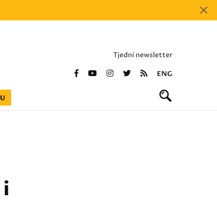
Tjedni newsletter
ENG
BU
i