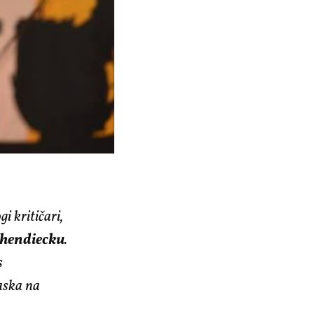
i kritičari,
hendiecku
.
s
aska na