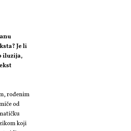
manu
sta? Je li
 iluzija,
tekst
m, rođenim
dmiče od
ematičku
ezikom koji