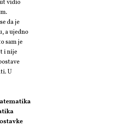
ut vidio
em.
se da je
u, a ujedno
to sam je
 i nije
spostave
ti. U
 matematika
atika
postavke