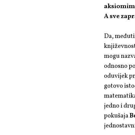
aksiomima
A sve zapr
Da, međutim
književnost
mogu nazvat
odnosno pov
oduvijek pr
gotovo isto
matematika 
jedno i dru
pokušaja
B
jednostavni