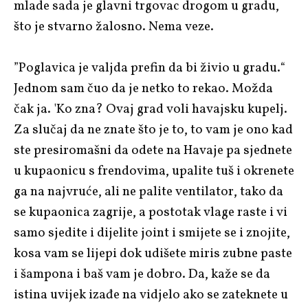
mlade sada je glavni trgovac drogom u gradu,
što je stvarno žalosno. Nema veze.
”Poglavica je valjda prefin da bi živio u gradu.“
Jednom sam čuo da je netko to rekao. Možda
čak ja. 'Ko zna? Ovaj grad voli havajsku kupelj.
Za slučaj da ne znate što je to, to vam je ono kad
ste presiromašni da odete na Havaje pa sjednete
u kupaonicu s frendovima, upalite tuš i okrenete
ga na najvruće, ali ne palite ventilator, tako da
se kupaonica zagrije, a postotak vlage raste i vi
samo sjedite i dijelite joint i smijete se i znojite,
kosa vam se lijepi dok udišete miris zubne paste
i šampona i baš vam je dobro. Da, kaže se da
istina uvijek izađe na vidjelo ako se zateknete u