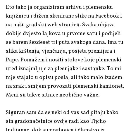
Eto tako ja organiziram arhivu i plemensku
knjižnicu i dižem skenirane slike na Facebook i
na našu gradsku web stranicu. Svaka objava
dobije dvjesto lajkova u prvome satu i podijeli
se barem šezdeset tri puta svakoga dana. Ima tu
slika krštenja, vjenčanja, posjeta premijera i
Pape. Pomažem i nositi stolove koje plemenski
ured iznajmljuje za plesnjake i sastanke. To mi
nije stajalo u opisu posla, ali tako malo izađem
na zrak i smijem provozati plemenski kamionet.
Meni su takve sitnice neobično važne.
Siguran sam da se neki od vas sad pitaju kako
sin gradonačelnice ovdje radi kao Tłı̨chǫ
Indijanac, dok su poglavica i članstvo iz