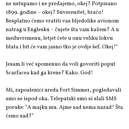
ne ustupamo i ne predajemo, okej? Potpisano
1899. godine – okej? Suverenitet, braćo!
Besplatno ćemo vratiti vas bljedolike avionom
natrag u Englesku – čujete šta vam kažem? A u
međuvremenu, letjet ćete u onu veliku lokvu
blata i bit će vam jasno tko je ovdje šef. Okej!“
Jesam li već spomenuo da voli govoriti poput
Scarfacea kad ga krene? Kako. God!
Mi, zaposlenici ureda Fort Simmer, pogledavali
smo se ispod oka. Telepatski smo si slali SMS
poruke: ”A majku mu. Ajme sad nema nazad! Šta
ćemo sad?”