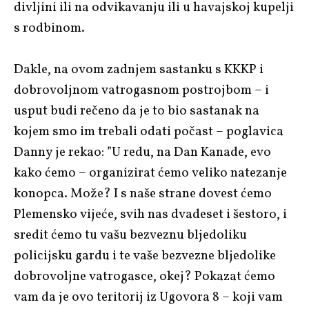
divljini ili na odvikavanju ili u havajskoj kupelji
s rodbinom.
Dakle, na ovom zadnjem sastanku s KKKP i
dobrovoljnom vatrogasnom postrojbom – i
usput budi rečeno da je to bio sastanak na
kojem smo im trebali odati počast – poglavica
Danny je rekao: ”U redu, na Dan Kanade, evo
kako ćemo – organizirat ćemo veliko natezanje
konopca. Može? I s naše strane dovest ćemo
Plemensko vijeće, svih nas dvadeset i šestoro, i
sredit ćemo tu vašu bezveznu bljedoliku
policijsku gardu i te vaše bezvezne bljedolike
dobrovoljne vatrogasce, okej? Pokazat ćemo
vam da je ovo teritorij iz Ugovora 8 – koji vam