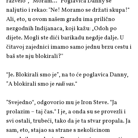
razvelo”, ”Moram…” Poglavica Danny se
naljutio i rekao: "Ne! Moramo se držati skupa!“
Ali, eto, u ovom našem gradu ima prilično
nezgodnih Indijanaca, koji kažu: „Odoh po
dijete. Mogli ste dići barikadu negdje dalje. U
čitavoj zajednici imamo samo jednu brzu cestu i
baš ste nju blokirali?"
“Je. Blokirali smo je”, na to će poglavica Danny,
”A blokirali smo je
radi vas
.“
”Svejedno“, odgovorio mu je Iron Steve. “Ja
prolazim – taj čas.“ I je, a onda su se provezli i
svi ostali, trubeći, tako da je ta stvar propala. Ja
sam, eto, stajao sa strane s nekolicinom