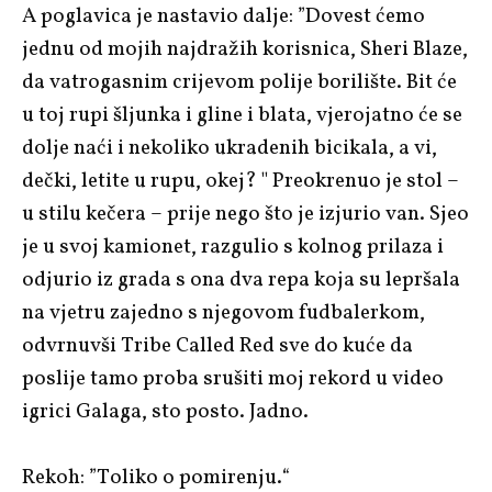
A poglavica je nastavio dalje: ”Dovest ćemo
jednu od mojih najdražih korisnica, Sheri Blaze,
da vatrogasnim crijevom polije borilište. Bit će
u toj rupi šljunka i gline i blata, vjerojatno će se
dolje naći i nekoliko ukradenih bicikala, a vi,
dečki, letite u rupu, okej? " Preokrenuo je stol –
u stilu kečera – prije nego što je izjurio van. Sjeo
je u svoj kamionet, razgulio s kolnog prilaza i
odjurio iz grada s ona dva repa koja su lepršala
na vjetru zajedno s njegovom fudbalerkom,
odvrnuvši Tribe Called Red sve do kuće da
poslije tamo proba srušiti moj rekord u video
igrici Galaga, sto posto. Jadno.
Rekoh: ”Toliko o pomirenju.“