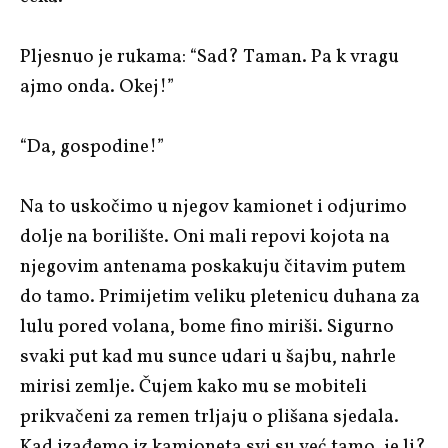
Pljesnuo je rukama: “Sad? Taman. Pa k vragu
ajmo onda. Okej!”
“Da, gospodine!”
Na to uskočimo u njegov kamionet i odjurimo
dolje na borilište. Oni mali repovi kojota na
njegovim antenama poskakuju čitavim putem
do tamo. Primijetim veliku pletenicu duhana za
lulu pored volana, bome fino miriši. Sigurno
svaki put kad mu sunce udari u šajbu, nahrle
mirisi zemlje. Čujem kako mu se mobiteli
prikvačeni za remen trljaju o plišana sjedala.
Kad izađemo iz kamioneta svi su već tamo, je li?