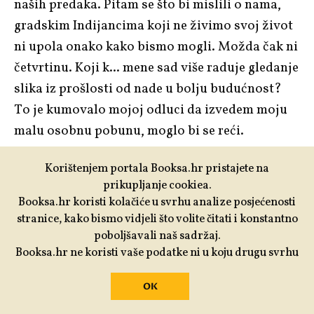
naših predaka. Pitam se što bi mislili o nama,
gradskim Indijancima koji ne živimo svoj život
ni upola onako kako bismo mogli. Možda čak ni
četvrtinu. Koji k... mene sad više raduje gledanje
slika iz prošlosti od nade u bolju budućnost?
To je kumovalo mojoj odluci da izvedem moju
malu osobnu pobunu, moglo bi se reći.
Korištenjem portala Booksa.hr pristajete na
Znači, dok smo svi mi stajali u red za
prikupljanje cookiea.
povlačenje konopa, Pauline, naša tajnica, pita:
Booksa.hr koristi kolačiće u svrhu analize posjećenosti
”Jesi rekao Dannyju da ćemo svi pustiti konop?“
stranice, kako bismo vidjeli što volite čitati i konstantno
poboljšavali naš sadržaj.
Booksa.hr ne koristi vaše podatke ni u koju drugu svrhu
Odgovorim joj: ”Aha. Putem ovamo.“
OK
A Dave, naš vijećnik, doda: “Ne znam, ekipa.