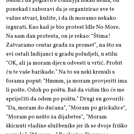
Budući da poglavice Dannyja nikad nema, on
ponekad i zaboravi da je organizirao sve te
važne stvari, kužite, i da ih moramo nekako
izgurati. Kao kad je bio protest Idle No More.
Na sam dan protesta, on je rekao: “Štima!
Zatvaramo centar grada za promet”, na što su
svi ostali Indijanci u gradu poludjeli, u stilu:
“OK, ali ja moram djecu odvesti u vrtić. Probit
ću te vaše barikade.” Na to su neki krenuli s
forama poput: “Hmmm, ja moram provjeriti ima
li pošte. Odoh po poštu. Baš da vidim tko će me
spriječiti da odem po poštu.” Drugi su govorili:
”Da, moram do dućana”, ”Moram po grickalice“,
”Moram po nešto za dijabetes“, ”Moram
škicnuti vladine službenike jer ih se dvoje friško