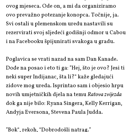
ovog mjeseca. Ode on, a mi da organiziramo
ovo prevažno potezanje konopca. Točnije, ja.
Svi ostali u plemenskom uredu nastavili su
rezervirati svoj sljedeći godišnji odmor u Cabou
i na Facebooku špijunirati svakoga u gradu.
Poglavica se vrati nazad na sam Dan Kanade.
Dođe na posao i eto ti ga: ”Hej, što je ovo? Jesi ti
neki super Indijanac, šta li?“ kaže gledajući
zidove mog ureda. Isprintao sam i objesio hrpu
novih umjetničkih djela na temu
Ratova zvijezda
dok ga nije bilo: Ryana Singera, Kelly Kerrigan,
Andyja Eversona, Stevena Paula Judda.
”Bok“, rekoh, “Dobrodošli natrag.”