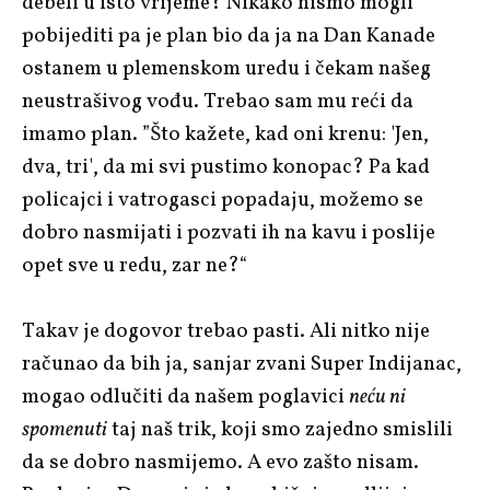
debeli u isto vrijeme? Nikako nismo mogli
pobijediti pa je plan bio da ja na Dan Kanade
ostanem u plemenskom uredu i čekam našeg
neustrašivog vođu. Trebao sam mu reći da
imamo plan. ”Što kažete, kad oni krenu: 'Jen,
dva, tri', da mi svi pustimo konopac? Pa kad
policajci i vatrogasci popadaju, možemo se
dobro nasmijati i pozvati ih na kavu i poslije
opet sve u redu, zar ne?“
Takav je dogovor trebao pasti. Ali nitko nije
računao da bih ja, sanjar zvani Super Indijanac,
mogao odlučiti da našem poglavici
neću ni
spomenuti
taj naš trik, koji smo zajedno smislili
da se dobro nasmijemo. A evo zašto nisam.