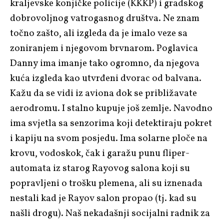
kraljevske konjičke policije (KKKP) i gradskog
dobrovoljnog vatrogasnog društva. Ne znam
točno zašto, ali izgleda da je imalo veze sa
zoniranjem i njegovom brvnarom. Poglavica
Danny ima imanje tako ogromno, da njegova
kuća izgleda kao utvrđeni dvorac od balvana.
Kažu da se vidi iz aviona dok se približavate
aerodromu. I stalno kupuje još zemlje. Navodno
ima svjetla sa senzorima koji detektiraju pokret
i kapiju na svom posjedu. Ima solarne ploče na
krovu, vodoskok, čak i garažu punu fliper-
automata iz starog Rayovog salona koji su
popravljeni o trošku plemena, ali su iznenada
nestali kad je Rayov salon propao (tj. kad su
našli drogu). Naš nekadašnji socijalni radnik za