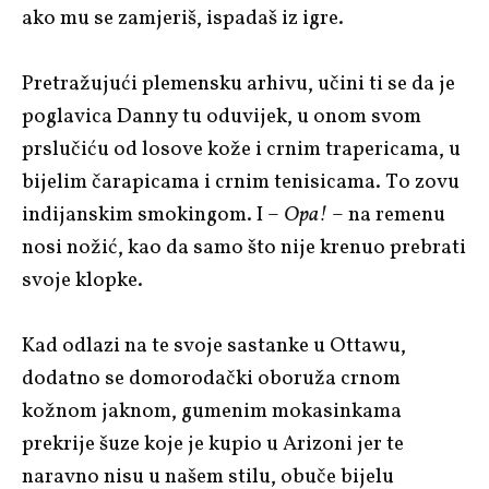
ako mu se zamjeriš, ispadaš iz igre.
Pretražujući plemensku arhivu, učini ti se da je
poglavica Danny tu oduvijek, u onom svom
prslučiću od losove kože i crnim trapericama, u
bijelim čarapicama i crnim tenisicama. To zovu
indijanskim smokingom. I –
Opa!
– na remenu
nosi nožić, kao da samo što nije krenuo prebrati
svoje klopke.
Kad odlazi na te svoje sastanke u Ottawu,
dodatno se domorodački oboruža crnom
kožnom jaknom, gumenim mokasinkama
prekrije šuze koje je kupio u Arizoni jer te
naravno nisu u našem stilu, obuče bijelu