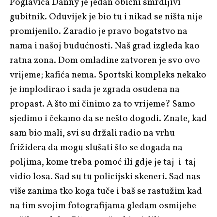
Poglavica Danny je jedan obični smrdljivi
gubitnik. Oduvijek je bio tu i nikad se ništa nije
promijenilo. Zaradio je pravo bogatstvo na
nama i našoj budućnosti. Naš grad izgleda kao
ratna zona. Dom omladine zatvoren je svo ovo
vrijeme; kafića nema. Sportski kompleks nekako
je implodirao i sada je zgrada osuđena na
propast. A što mi činimo za to vrijeme? Samo
sjedimo i čekamo da se nešto dogodi. Znate, kad
sam bio mali, svi su držali radio na vrhu
frižidera da mogu slušati što se događa na
poljima, kome treba pomoć ili gdje je taj-i-taj
vidio losa. Sad su tu policijski skeneri. Sad nas
više zanima tko koga tuče i baš se rastužim kad
na tim svojim fotografijama gledam osmijehe