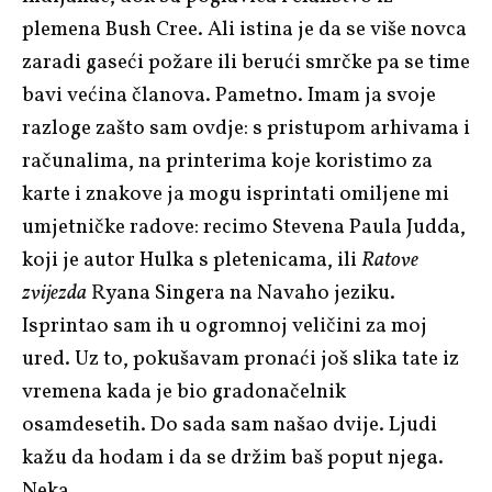
plemena Bush Cree. Ali istina je da se više novca
zaradi gaseći požare ili berući smrčke pa se time
bavi većina članova. Pametno. Imam ja svoje
razloge zašto sam ovdje: s pristupom arhivama i
računalima, na printerima koje koristimo za
karte i znakove ja mogu isprintati omiljene mi
umjetničke radove: recimo Stevena Paula Judda,
koji je autor Hulka s pletenicama, ili
Ratove
zvijezda
Ryana Singera na Navaho jeziku.
Isprintao sam ih u ogromnoj veličini za moj
ured. Uz to, pokušavam pronaći još slika tate iz
vremena kada je bio gradonačelnik
osamdesetih. Do sada sam našao dvije. Ljudi
kažu da hodam i da se držim baš poput njega.
Neka...