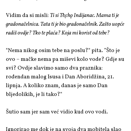
Vidim da si misli:
Ti si Tłı̨chǫ Indijanac. Mama ti je
gradonačelnica. Tata ti je bio gradonačelnik. Zašto uopće
radiš ovdje? Tko te plaća? Koja mi korist od tebe?
“Nema nikog osim tebe na poslu?“ pita. ”Što je
ovo – mačke nema pa miševi kolo vode? Gdje su
svi? Ovdje slavimo samo dva praznika:
rođendan malog Isusa i Dan Aboridžina, 21.
lipnja. A koliko znam, danas je samo Dan
bljedolikih, je li tako?“
Šutio sam jer sam već vidio kud ovo vodi.
Ignorirao me dok je na svoja dva mobitela slao