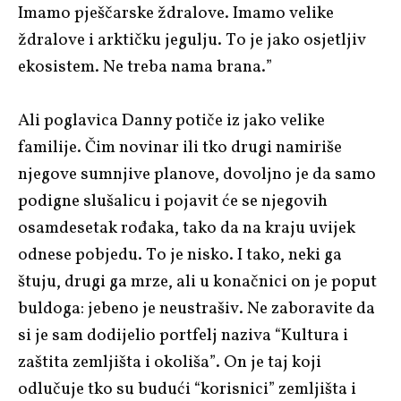
Imamo pješčarske ždralove. Imamo velike
ždralove i arktičku jegulju. To je jako osjetljiv
ekosistem. Ne treba nama brana.”
Ali poglavica Danny potiče iz jako velike
familije. Čim novinar ili tko drugi namiriše
njegove sumnjive planove, dovoljno je da samo
podigne slušalicu i pojavit će se njegovih
osamdesetak rođaka, tako da na kraju uvijek
odnese pobjedu. To je nisko. I tako, neki ga
štuju, drugi ga mrze, ali u konačnici on je poput
buldoga: jebeno je neustrašiv. Ne zaboravite da
si je sam dodijelio portfelj naziva “Kultura i
zaštita zemljišta i okoliša”. On je taj koji
odlučuje tko su budući “korisnici” zemljišta i