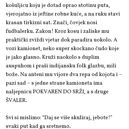
košuljicu koju je dotad oprao stotinu puta,
vjerojatno iz jeftine robne kuće, a na ruku stavi
krasan tirkizni sat. Znači, čovjek nosi
fudbalerku. Zakon! Kroz kosu i zaliske mu
praktički zviždi vjetar dok paradira uokolo. A
vozi kamionet, neko super skockano čudo koje
je jako glasno. Kruži naokolo s duplim
auspuhom i praši indijansku folk glazbu, mili
bože. Na anteni mu vijore dva repa od kojota i –
pazi sad – s jedne strane kamioneta ima
naljepnicu POKVAREN DO SRŽI, a s druge
ŠVALER.
Svi si mislimo: “Daj se više skuliraj, jebote!”
svaki put kad ga sretnemo.