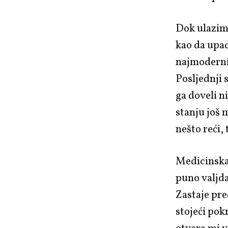
Dok ulazim
kao da upad
najmodernij
Posljednji 
ga doveli n
stanju još 
nešto reći,
Medicinska 
puno valjda
Zastaje pre
stojeći pok