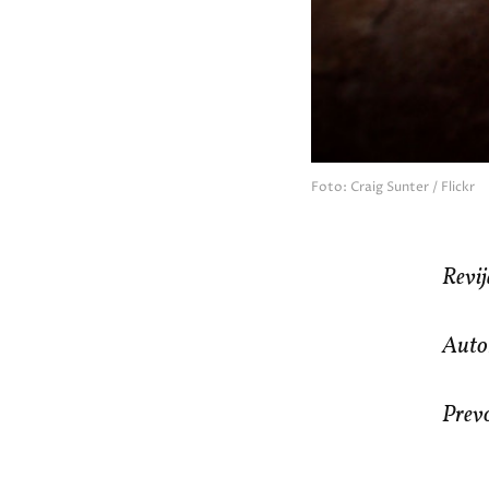
Foto: Craig Sunter / Flickr
Revij
Auto
Prevo