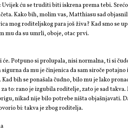
: Uvijek ću se truditi biti iskrena prema tebi. Sre
ačeta. Kako bih, molim vas, Matthiasu sad objasnil
ica mog roditeljskog para još živa? Kad smo se up
am mu da su umrli, oboje, otac prvi.
ći će. Potpuno si prolupala, nisi normalna, ti si čud
sigurna da mu je činjenica da sam siroče potajno 
 Kad bih se ponašala čudno, bilo mu je lako prona
 za to: rano je izgubila roditelje, zato je sad takva
brigu, nikad nije bilo potrebe ništa objašnjavati. Da
vorio bi: takva je zbog roditelja.
da