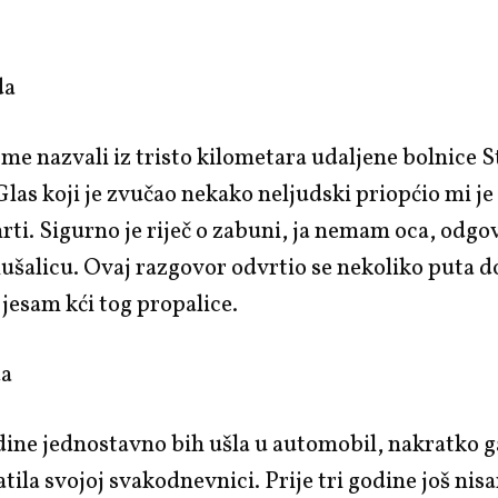
da
me nazvali iz tristo kilometara udaljene bolnice S
las koji je zvučao nekako neljudski priopćio mi je 
rti. Sigurno je riječ o zabuni, ja nemam oca, odgov
lušalicu. Ovaj razgovor odvrtio se nekoliko puta 
 jesam kći tog propalice.
da
odine jednostavno bih ušla u automobil, nakratko ga
atila svojoj svakodnevnici. Prije tri godine još nis