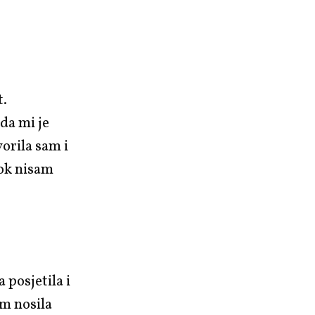
t.
da mi je
orila sam i
dok nisam
 posjetila i
am nosila