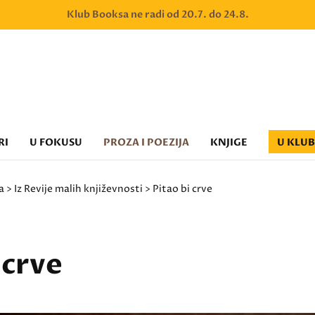
Klub Booksa ne radi od 20.7. do 24.8.
RI
U FOKUSU
PROZA I POEZIJA
KNJIGE
U KLU
a
>
Iz Revije malih književnosti
> Pitao bi crve
 crve