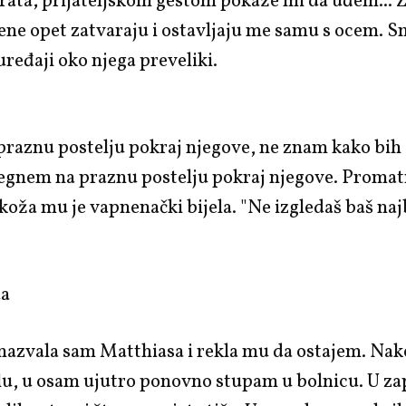
rata; prijateljskom gestom pokaže mi da uđem... 
ene opet zatvaraju i ostavljaju me samu s ocem. Sm
su uređaji oko njega preveliki.
raznu postelju pokraj njegove, ne znam kako bih 
Legnem na praznu postelju pokraj njegove. Proma
koža mu je vapnenački bijela. "Ne izgledaš baš naj
da
 nazvala sam Matthiasa i rekla mu da ostajem. Na
elu, u osam ujutro ponovno stupam u bolnicu. U 