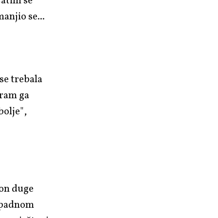
Zatim se
anjio se...
se trebala
tram ga
bolje",
kon duge
zapadnom