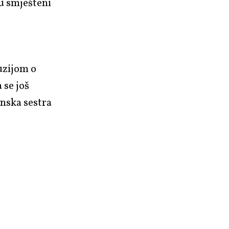
lu smješteni
fuzijom o
 se još
nska sestra