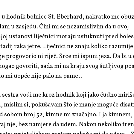
 u hodnik bolnice St. Eberhard, nakratko me obuz
am u zasjedu. Čini mi se nezamislivim da u ovoj
oj ustanovi liječnici moraju ustuknuti pred boles
stadij raka jetre. Liječnici ne znaju koliko razumije
ije progovorio ni riječ. Srce mi ispuni jeza. Da bi 
mogao govoriti, sada mi na kraju svog šutljivog pos
 to mi uopće nije palo na pamet.
sestra vodi me kroz hodnik koji jako čudno miriš
, mislim si, pokušavam što je manje moguće disati
d sobom broj 52, kimne mi značajno. I ja kimnem,
raj nje, bez namjere da uđem. Nakon nekoliko tre