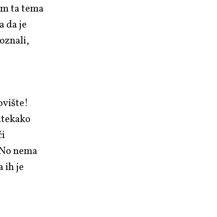
ćom ta tema
a da je
oznali,
ovište!
itekako
ći
. No nema
 ih je