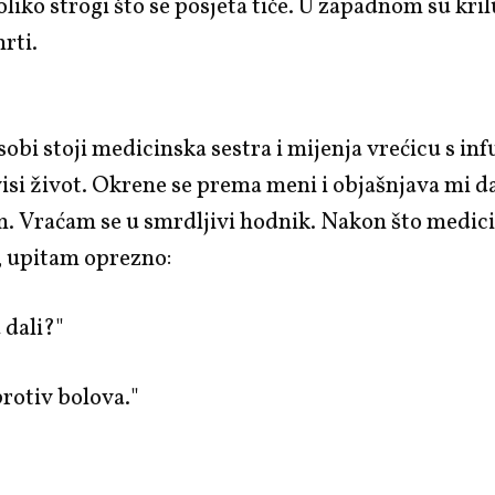
toliko strogi što se posjeta tiče. U zapadnom su kri
mrti.
sobi stoji medicinska sestra i mijenja vrećicu s in
isi život. Okrene se prema meni i objašnjava mi da
. Vraćam se u smrdljivi hodnik. Nakon što medici
, upitam oprezno:
 dali?"
rotiv bolova."