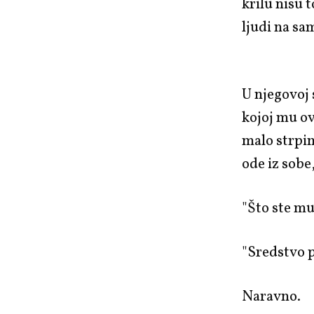
krilu nisu 
ljudi na sa
U njegovoj 
kojoj mu ov
malo strpim
ode iz sobe
"Što ste mu
"Sredstvo p
Naravno.