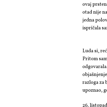
ovaj prsten
otad nije n
jedna polov
ispričala s
Luda si, re
Pritom sam 
odgovarala.
objašnjenje
razloga za 
upoznao, go
26. listopa