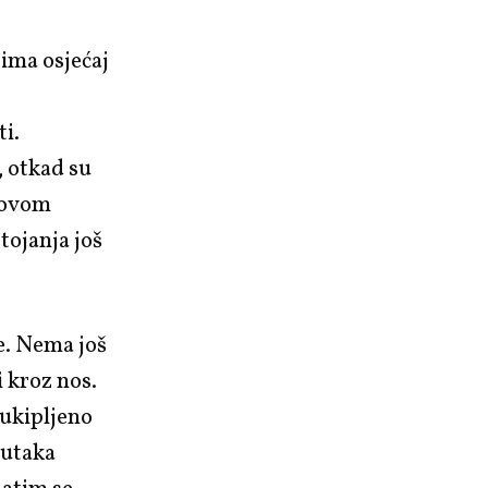
ima osjećaj
ti.
, otkad su
u ovom
tojanja još
e. Nema još
 kroz nos.
 ukipljeno
nutaka