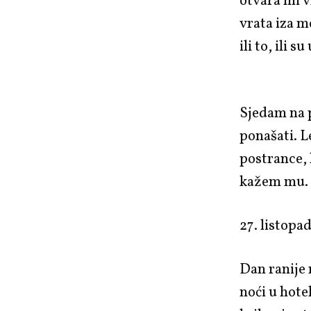
otvara mi v
vrata iza m
ili to, ili 
Sjedam na p
ponašati. 
postrance, 
kažem mu.
27. listopa
Dan ranije
noći u hot