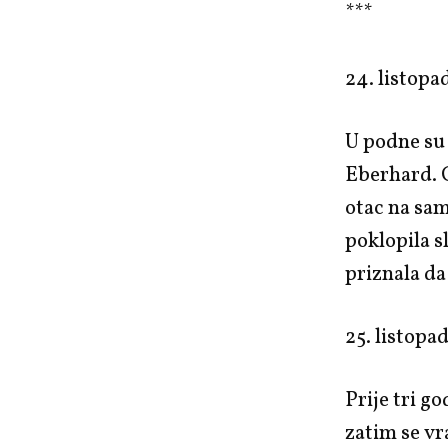
***
24. listopa
U podne su 
Eberhard. G
otac na sam
poklopila s
priznala da
25. listopa
Prije tri g
zatim se vr