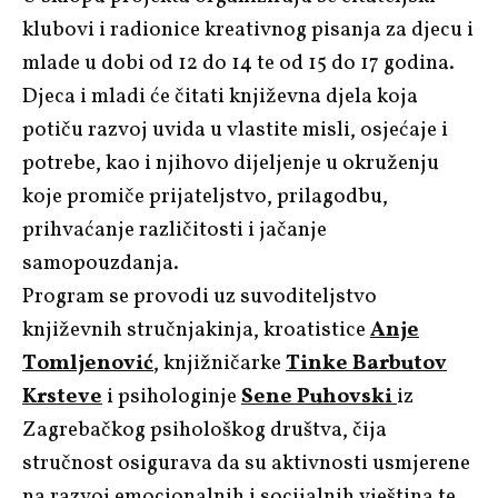
klubovi i radionice kreativnog pisanja za djecu i
mlade u dobi od 12 do 14 te od 15 do 17 godina.
Djeca i mladi će čitati književna djela koja
potiču razvoj uvida u vlastite misli, osjećaje i
potrebe, kao i njihovo dijeljenje u okruženju
koje promiče prijateljstvo, prilagodbu,
prihvaćanje različitosti i jačanje
samopouzdanja.
Program se provodi uz suvoditeljstvo
književnih stručnjakinja, kroatistice
Anje
Tomljenović
, knjižničarke
Tinke Barbutov
Krsteve
i psihologinje
Sene Puhovski
iz
Zagrebačkog psihološkog društva, čija
stručnost osigurava da su aktivnosti usmjerene
na razvoj emocionalnih i socijalnih vještina te