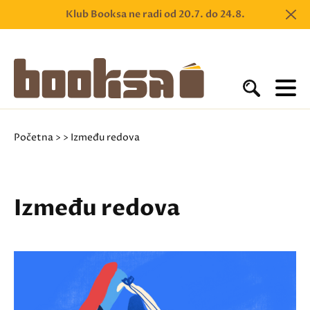
Klub Booksa ne radi od 20.7. do 24.8.
Početna
>
> Između redova
Između redova