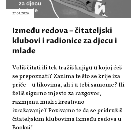
27.01.2026.
Između redova – čitateljski
klubovi i radionice za djecu i
mlade
Voliš čitati ili tek tražiš knjigu u kojoj ćeš
se prepoznati? Zanima te što se krije iza
priče – u likovima, ali i u tebi samome? Ili
želiš sigurno mjesto za razgovor,
razmjenu misli i kreativno
izražavanje? Pozivamo te da se pridružiš
čitateljskim klubovima
Između redova
u
Booksi!