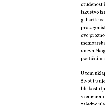
otuđenost i
iskustvo iz
gabarite vel
protagonist
ovo prozno 
memoarska p
dnevničkog
poetičnim 
U tom uklap
život i u n
bliskost i l
vremenom po
zajedno ula