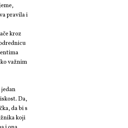
ijeme,
a pravila i
ače kroz
 odrednicu
ementima
nako važnim
i jedan
liskost. Da,
čka, da bi s
žnika koji
pa i ona