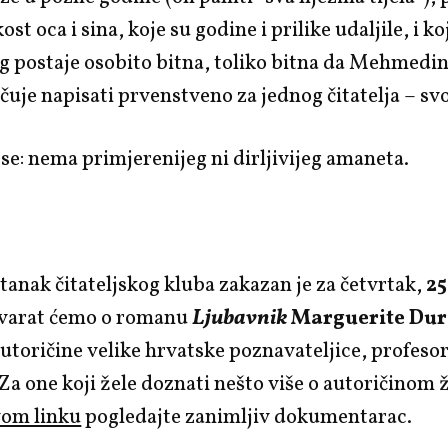
ost oca i sina, koje su godine i prilike udaljile, i 
g postaje osobito bitna, toliko bitna da Mehmedi
čuje napisati prvenstveno za jednog čitatelja – svo
 se: nema primjerenijeg ni dirljivijeg amaneta.
stanak čitateljskog kluba zakazan je za četvrtak,
25
ovarat ćemo o romanu
Ljubavnik
Marguerite Dur
utoričine velike hrvatske poznavateljice, profeso
 Za one koji žele doznati nešto više o autoričinom ž
om linku
pogledajte zanimljiv dokumentarac.