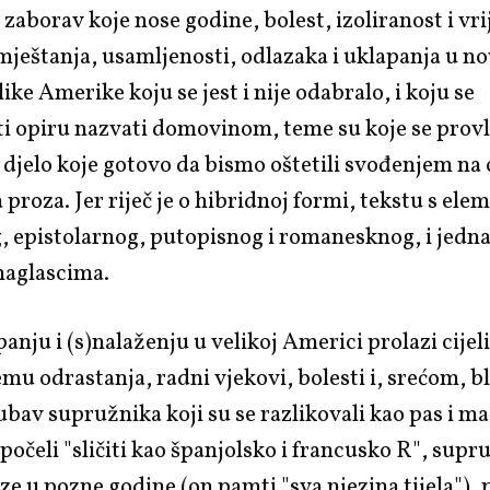
 zaborav koje nose godine, bolest, izoliranost i vr
mještanja, usamljenosti, odlazaka i uklapanja u nov
ike Amerike koju se jest i nije odabralo, i koju se
i opiru nazvati domovinom, teme su koje se provl
djelo koje gotovo da bismo oštetili svođenjem na
roza. Jer riječ je o hibridnoj formi, tekstu s el
, epistolarnog, putopisnog i romanesknog, i jed
naglascima.
anju i (s)nalaženju u velikoj Americi prolazi cijel
jemu odrastanja, radni vjekovi, bolesti i, srećom, b
jubav supružnika koji su se razlikovali kao pas i ma
čeli "sličiti kao španjolsko i francusko R", supru
ze u pozne godine (on pamti "sva njezina tijela"), 