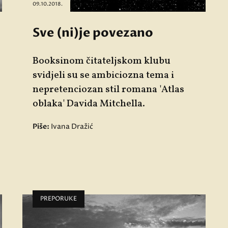
09.10.2018.
Sve (ni)je povezano
Booksinom čitateljskom klubu
svidjeli su se ambiciozna tema i
nepretenciozan stil romana 'Atlas
oblaka' Davida Mitchella.
Piše:
Ivana Dražić
PREPORUKE