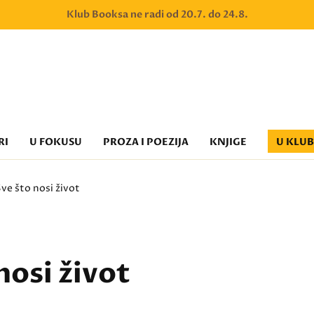
Klub Booksa ne radi od 20.7. do 24.8.
RI
U FOKUSU
PROZA I POEZIJA
KNJIGE
U KLU
ve što nosi život
nosi život