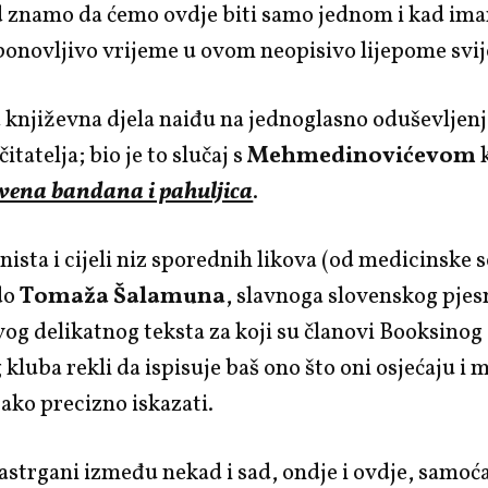
d znamo da ćemo ovdje biti samo jednom i kad im
ponovljivo vrijeme u ovom neopisivo lijepome svi
 književna djela naiđu na jednoglasno oduševljen
itatelja; bio je to slučaj s
Mehmedinovićevom
vena bandana i pahuljica
.
nista i cijeli niz sporednih likova (od medicinske 
do
Tomaža Šalamuna
, slavnoga slovenskog pjes
og delikatnog teksta za koji su članovi Booksinog
 kluba rekli da ispisuje baš ono što oni osjećaju i m
tako precizno iskazati.
rastrgani između nekad i sad, ondje i ovdje, samoć