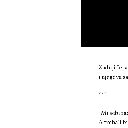
Zadnji četv
i njegova s
***
"Mi sebi ra
A trebali b