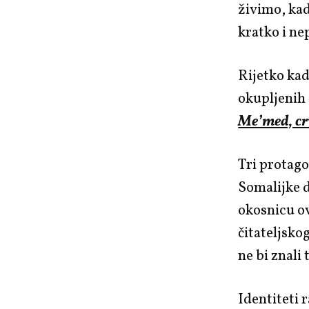
živimo, ka
kratko i ne
Rijetko kad
okupljenih č
Me’med, cr
Tri protago
Somalijke 
okosnicu ov
čitateljskog
ne bi znali 
Identiteti 