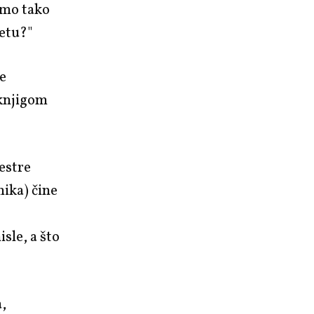
amo tako
jetu?"
je
knjigom
sestre
nika) čine
isle, a što
a,