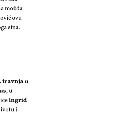
koja možda
nović ovu
ga sina.
. travnja u
as
, u
rice
Ingrid
ivotu i