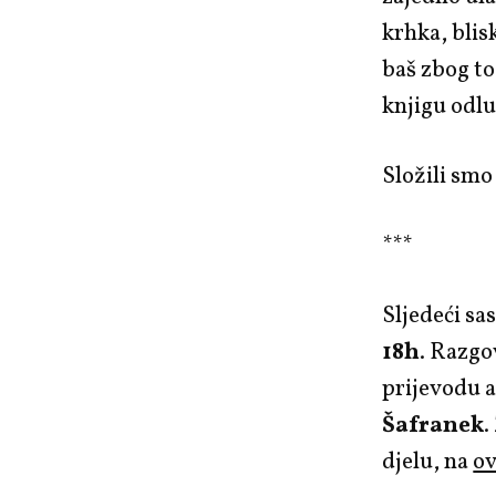
krhka, blisk
baš zbog to
knjigu odlu
Složili smo
***
Sljedeći sa
18h
. Razg
prijevodu a
Šafranek
.
djelu, na
ov