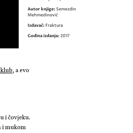
Autor knjige:
Semezdin
Mehmedinović
Izdavač:
Fraktura
Godina izdanja:
2017
 klub
, a evo
u i čovjeku.
om i mukom