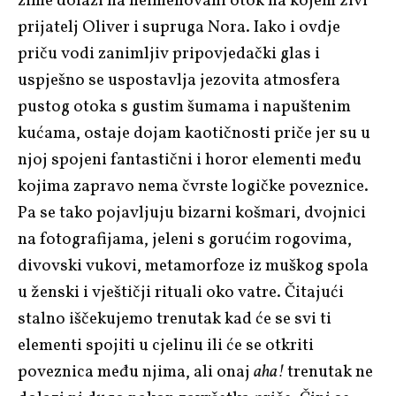
zime dolazi na neimenovani otok na kojem živi
prijatelj Oliver i supruga Nora. Iako i ovdje
priču vodi zanimljiv pripovjedački glas i
uspješno se uspostavlja jezovita atmosfera
pustog otoka s gustim šumama i napuštenim
kućama, ostaje dojam kaotičnosti priče jer su u
njoj spojeni fantastični i horor elementi među
kojima zapravo nema čvrste logičke poveznice.
Pa se tako pojavljuju bizarni košmari, dvojnici
na fotografijama, jeleni s gorućim rogovima,
divovski vukovi, metamorfoze iz muškog spola
u ženski i vještičji rituali oko vatre. Čitajući
stalno iščekujemo trenutak kad će se svi ti
elementi spojiti u cjelinu ili će se otkriti
poveznica među njima, ali onaj
aha!
trenutak ne