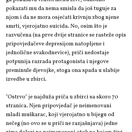
pokazati mu da nema smisla da još tuguje za
njom i da ne mora osjećati krivnju zbog njene
smrti, vjerojatno suicida. No, osim što je
razvučena (na prve dvije stranice se rasteže opis
pripovjedačeve depresijom natopljene i
jednolične svakodnevice), priči nedostaje
potpunija razrada protagonista i njegove
preminule djevojke, stoga ona spada u slabije
izvedbe u zbirci.
"Ostrvo" je najduža priča u zbirci sa skoro 70
stranica. Njen pripovjedač je neimenovani
mladi muškarac, koji vjerojatno u bijegu od
nečeg (no ovo se u priči ne razjašnjava) jedne