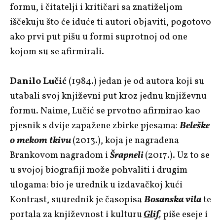
formu, i čitatelji i kritičari sa znatiželjom
iščekuju što će iduće ti autori objaviti, pogotovo
ako prvi put pišu u formi suprotnoj od one
kojom su se afirmirali.
Danilo Lučić
(1984.) jedan je od autora koji su
utabali svoj književni put kroz jednu književnu
formu. Naime, Lučić se prvotno afirmirao kao
pjesnik s dvije zapažene zbirke pjesama:
Beleške
o mekom tkivu
(2013.), koja je nagrađena
Brankovom nagradom i
Šrapneli
(2017.). Uz to se
u svojoj biografiji može pohvaliti i drugim
ulogama: bio je urednik u izdavačkoj kući
Kontrast, suurednik je časopisa
Bosanska vila
te
portala za književnost i kulturu
Glif
,
piše eseje i