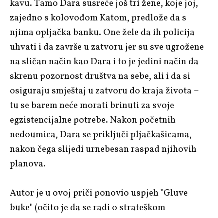
kavu. Tamo Dara susreće još tri žene, koje joj,
zajedno s kolovođom Katom, predlože da s
njima opljačka banku. One žele da ih policija
uhvati i da završe u zatvoru jer su sve ugrožene
na sličan način kao Dara i to je jedini način da
skrenu pozornost društva na sebe, ali i da si
osiguraju smještaj u zatvoru do kraja života –
tu se barem neće morati brinuti za svoje
egzistencijalne potrebe. Nakon početnih
nedoumica, Dara se priključi pljačkašicama,
nakon čega slijedi urnebesan raspad njihovih
planova.
Autor je u ovoj priči ponovio uspjeh "Gluve
buke" (očito je da se radi o strateškom