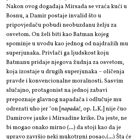
Nakon ovog događaja Mirsada se vraća kući u
Bosnu, a Damir postaje invalid što u
pripovjedaču pobudi neobuzdanu želju za
osvetom. On želi biti kao Batman kojeg
spominje u uvodu kao jednog od najdražih mu
superjunaka. Privlači ga ljudskost koju
Batmanu pridaje njegova žudnja za osvetom,
koja izostaje u drugih superjunaka – oličenja
pravde i konvencionalne moralnosti. Sasvim
slučajno, protagonist na jednoj zabavi
prepoznaje glavnog napadača i odlučuje mu
odrezati uho jer "on [
napadač
, op. L.K.] nije čuo
Damirove jauke i Mirsadine krike. Da jeste, ne
bi mogao onako mirno (...) da stoji kao da je
upravo završio neki mukotrpni posao.(...) Šta će