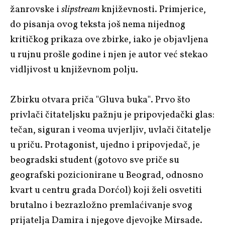
žanrovske i
slipstream
književnosti. Primjerice,
do pisanja ovog teksta još nema nijednog
kritičkog prikaza ove zbirke, iako je objavljena
u rujnu prošle godine i njen je autor već stekao
vidljivost u književnom polju.
Zbirku otvara priča "Gluva buka". Prvo što
privlači čitateljsku pažnju je pripovjedački glas:
tečan, siguran i veoma uvjerljiv, uvlači čitatelje
u priču. Protagonist, ujedno i pripovjedač, je
beogradski student (gotovo sve priče su
geografski pozicionirane u Beograd, odnosno
kvart u centru grada Dorćol) koji želi osvetiti
brutalno i bezrazložno premlaćivanje svog
prijatelja Damira i njegove djevojke Mirsade.