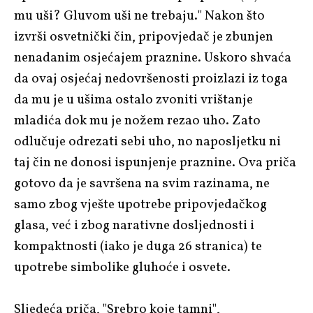
mu uši? Gluvom uši ne trebaju." Nakon što
izvrši osvetnički čin, pripovjedač je zbunjen
nenadanim osjećajem praznine. Uskoro shvaća
da ovaj osjećaj nedovršenosti proizlazi iz toga
da mu je u ušima ostalo zvoniti vrištanje
mladića dok mu je nožem rezao uho. Zato
odlučuje odrezati sebi uho, no naposljetku ni
taj čin ne donosi ispunjenje praznine. Ova priča
gotovo da je savršena na svim razinama, ne
samo zbog vješte upotrebe pripovjedačkog
glasa, već i zbog narativne dosljednosti i
kompaktnosti (iako je duga 26 stranica) te
upotrebe simbolike gluhoće i osvete.
Sljedeća priča, "Srebro koje tamni",