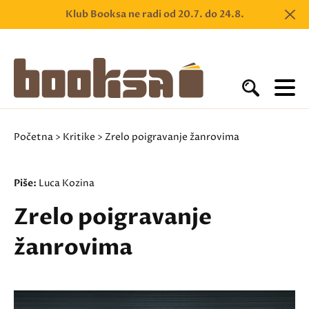
Klub Booksa ne radi od 20.7. do 24.8.
Početna
>
Kritike
> Zrelo poigravanje žanrovima
Piše:
Luca Kozina
Zrelo poigravanje
žanrovima