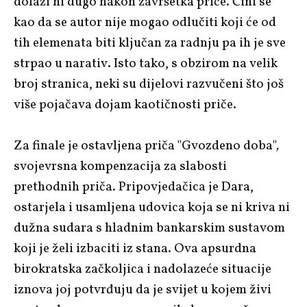
dolazi ni dugo nakon završetka priče. Čini se
kao da se autor nije mogao odlučiti koji će od
tih elemenata biti ključan za radnju pa ih je sve
strpao u narativ. Isto tako, s obzirom na velik
broj stranica, neki su dijelovi razvučeni što još
više pojačava dojam kaotičnosti priče.
Za finale je ostavljena priča "Gvozdeno doba"
,
svojevrsna kompenzacija za slabosti
prethodnih priča. Pripovjedačica je Dara,
ostarjela i usamljena udovica koja se ni kriva ni
dužna sudara s hladnim bankarskim sustavom
koji je želi izbaciti iz stana. Ova apsurdna
birokratska začkoljica i nadolazeće situacije
iznova joj potvrđuju da je svijet u kojem živi