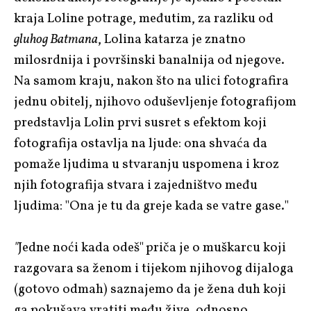
kraja Loline potrage, međutim, za razliku od
gluhog Batmana
, Lolina katarza je znatno
milosrdnija i površinski banalnija od njegove.
Na samom kraju, nakon što na ulici fotografira
jednu obitelj, njihovo oduševljenje fotografijom
predstavlja Lolin prvi susret s efektom koji
fotografija ostavlja na ljude: ona shvaća da
pomaže ljudima u stvaranju uspomena i kroz
njih fotografija stvara i zajedništvo među
ljudima: "Ona je tu da greje kada se vatre gase."
"
Jedne noći kada odeš"
priča je o muškarcu koji
razgovara sa ženom i tijekom njihovog dijaloga
(gotovo odmah) saznajemo da je žena duh koji
ga pokušava vratiti među žive, odnosno