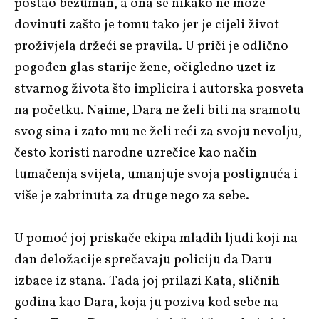
postao bezuman, a ona se nikako ne može
dovinuti zašto je tomu tako jer je cijeli život
proživjela držeći se pravila. U priči je odlično
pogođen glas starije žene, očigledno uzet iz
stvarnog života što implicira i autorska posveta
na početku. Naime, Dara ne želi biti na sramotu
svog sina i zato mu ne želi reći za svoju nevolju,
često koristi narodne uzrečice kao način
tumačenja svijeta, umanjuje svoja postignuća i
više je zabrinuta za druge nego za sebe.
U pomoć joj priskače ekipa mladih ljudi koji na
dan deložacije sprečavaju policiju da Daru
izbace iz stana. Tada joj prilazi Kata, sličnih
godina kao Dara, koja ju poziva kod sebe na