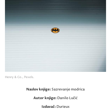
Henry & Co., Pexels.
Naslov knjige:
Sazrevanje modrica
Autor knjige:
Danilo Lučić
Izdavač:
Durieux