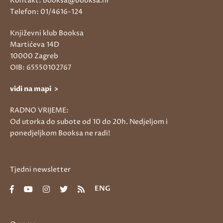
Kontakt: booksa@booksa.hr
Telefon: 01/4616-124
Književni klub Booksa
Martićeva 14D
10000 Zagreb
OIB: 65550102767
vidi na mapi >
RADNO VRIJEME:
Od utorka do subote od 10 do 20h. Nedjeljom i
ponedjeljkom Booksa ne radi!
Tjedni newsletter
ENG