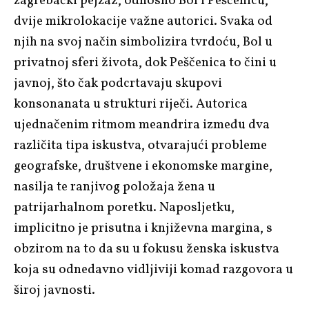
zagrebački pejzaž, odnosno Bol i Peščenicu,
dvije mikrolokacije važne autorici. Svaka od
njih na svoj način simbolizira tvrdoću, Bol u
privatnoj sferi života, dok Peščenica to čini u
javnoj, što čak podcrtavaju skupovi
konsonanata u strukturi riječi. Autorica
ujednačenim ritmom meandrira između dva
različita tipa iskustva, otvarajući probleme
geografske, društvene i ekonomske margine,
nasilja te ranjivog položaja žena u
patrijarhalnom poretku. Naposljetku,
implicitno je prisutna i književna margina, s
obzirom na to da su u fokusu ženska iskustva
koja su odnedavno vidljiviji komad razgovora u
široj javnosti.