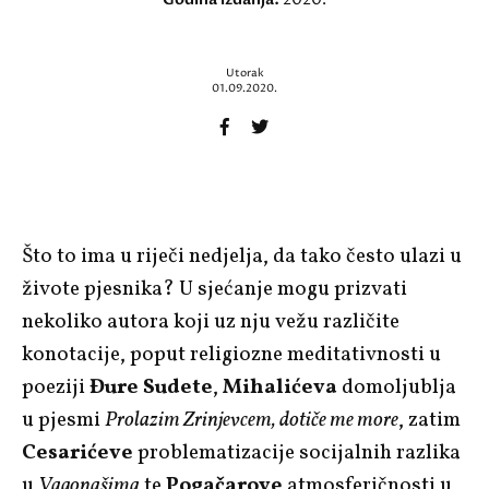
Utorak
01.09.2020.
Što to ima u riječi nedjelja, da tako često ulazi u
živote pjesnika? U sjećanje mogu prizvati
nekoliko autora koji uz nju vežu različite
konotacije, poput religiozne meditativnosti u
poeziji
Đure Sudete
,
Mihalićeva
domoljublja
u pjesmi
Prolazim Zrinjevcem, dotiče me more
, zatim
Cesarićeve
problematizacije socijalnih razlika
u
Vagonašima
te
Pogačarove
atmosferičnosti u