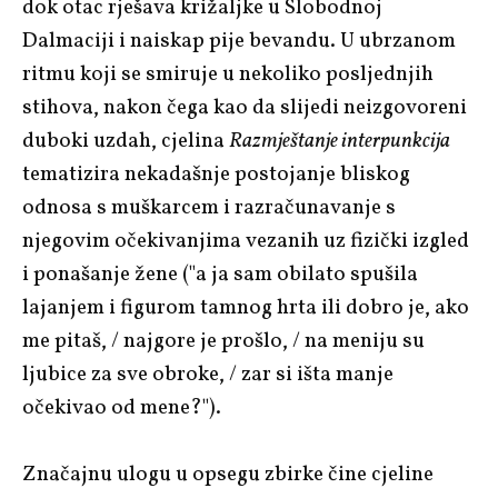
dok otac rješava križaljke u Slobodnoj
Dalmaciji i naiskap pije bevandu. U ubrzanom
ritmu koji se smiruje u nekoliko posljednjih
stihova, nakon čega kao da slijedi neizgovoreni
duboki uzdah, cjelina
Razmještanje interpunkcija
tematizira nekadašnje postojanje bliskog
odnosa s muškarcem i razračunavanje s
njegovim očekivanjima vezanih uz fizički izgled
i ponašanje žene ("a ja sam obilato spušila
lajanjem i figurom tamnog hrta ili dobro je, ako
me pitaš, / najgore je prošlo, / na meniju su
ljubice za sve obroke, / zar si išta manje
očekivao od mene?").
Značajnu ulogu u opsegu zbirke čine cjeline