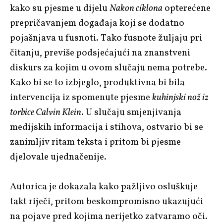
kako su pjesme u dijelu
Nakon ciklona
opterećene
prepričavanjem događaja koji se dodatno
pojašnjava u fusnoti. Tako fusnote žuljaju pri
čitanju, previše podsjećajući na znanstveni
diskurs za kojim u ovom slučaju nema potrebe.
Kako bi se to izbjeglo, produktivna bi bila
intervencija iz spomenute pjesme
kuhinjski nož iz
torbice Calvin Klein
. U slučaju smjenjivanja
medijskih informacija i stihova, ostvario bi se
zanimljiv ritam teksta i pritom bi pjesme
djelovale ujednačenije.
Autorica je dokazala kako pažljivo osluškuje
takt riječi, pritom beskompromisno ukazujući
na pojave pred kojima nerijetko zatvaramo oči.