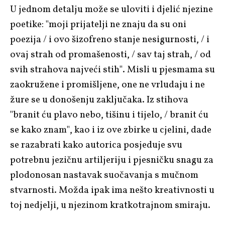
U jednom detalju može se uloviti i djelić njezine
poetike: "moji prijatelji ne znaju da su oni
poezija / i ovo šizofreno stanje nesigurnosti, / i
ovaj strah od promašenosti, / sav taj strah, / od
svih strahova najveći stih". Misli u pjesmama su
zaokružene i promišljene, one ne vrludaju i ne
žure se u donošenju zaključaka. Iz stihova
"branit ću plavo nebo, tišinu i tijelo, / branit ću
se kako znam", kao i iz ove zbirke u cjelini, dade
se razabrati kako autorica posjeduje svu
potrebnu jezičnu artiljeriju i pjesničku snagu za
plodonosan nastavak suočavanja s mučnom
stvarnosti. Možda ipak ima nešto kreativnosti u
toj nedjelji, u njezinom kratkotrajnom smiraju.