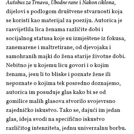
Autobus za Trnavu
,
Ubodne rane
i
Nakon ciklona
,
dijelovi s podlogom društvene stvarnosti koja
se koristi kao materijal za poeziju. Autorica je
rasvijetlila lica ženama različite dobi i
socijalnog statusa koje su izmještene iz fokusa,
zanemarene i maltretirane, od djevojaka i
samohranih majki do žena starije životne dobi.
Nebitno je u kojemu licu govori i o kojim
ženama, jesu li to bliske i poznate žene ili
nepoznate o kojima tek posredno doznajemo,
autorica im posuđuje glas kako bi se od
gomilice malih glasova stvorilo svojevrsno
zajedničko iskustvo. Tako se, dajući im jedan
glas, ideja svodi na specifično iskustvo
različitog intenziteta, jednu univerzalnu borbu.