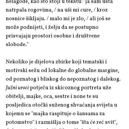
nelagode, kao što stoji u tekstu: "ja sam usta
natrpala rogovima, / na uši mi cure, / kroz
nosnice šikljaju. / malo mi je zlo, / ali još se
može podnijeti, i želju da se postupno
prisvajaju prostori osobne i društvene
slobode."
Nekoliko je dijelova zbirke koji tematski i
motivski sežu od lokalne do globalne margine,
od poznatog i bliskog do nepoznatog i dalekog.
Južni uroci
potječu iz skicoznog portreta uže
obitelji, majke, oca, sestre i none te su
posljedica otočki suženog shvaćanja svijeta u
kojemu se "majka raspituje o šansama za
potomstvo" i razmišlja o tome "šta će reć svit",