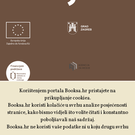
Korištenjem portala Booksa.hr pristajete na
prikupljanje cookiea.
Udruga Kulturtreger je korisnik institucionalne podrške
Booksa.hr koristi kolačiće u svrhu analize posjećenosti
Nacionalne zaklade za razvoj civilnoga društva za
stranice, kako bismo vidjeli što volite čitati i konstantno
stabilizaciju i/ili razvoj udruge u području demokratizacije i
poboljšavali naš sadržaj.
društvenog razvoja.
Booksa.hr ne koristi vaše podatke ni u koju drugu svrhu