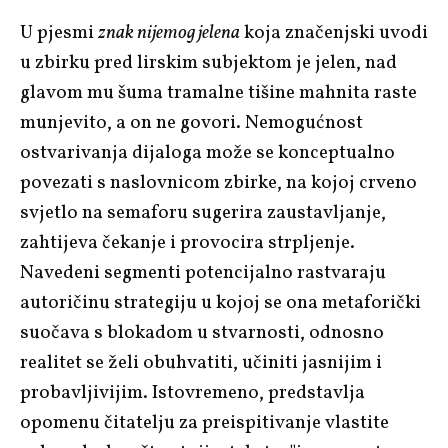
U pjesmi
znak nijemog jelena
koja značenjski uvodi
u zbirku pred lirskim subjektom je jelen, nad
glavom mu šuma tramalne tišine mahnita raste
munjevito, a on ne govori. Nemogućnost
ostvarivanja dijaloga može se konceptualno
povezati s naslovnicom zbirke, na kojoj crveno
svjetlo na semaforu sugerira zaustavljanje,
zahtijeva čekanje i provocira strpljenje.
Navedeni segmenti potencijalno rastvaraju
autoričinu strategiju u kojoj se ona metaforički
suočava s blokadom u stvarnosti, odnosno
realitet se želi obuhvatiti, učiniti jasnijim i
probavljivijim. Istovremeno, predstavlja
opomenu čitatelju za preispitivanje vlastite