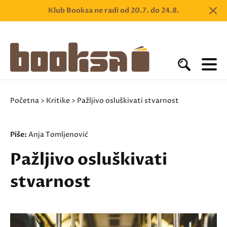
Klub Booksa ne radi od 20.7. do 24.8.
Početna
>
Kritike
> Pažljivo osluškivati stvarnost
Piše:
Anja Tomljenović
Pažljivo osluškivati
stvarnost