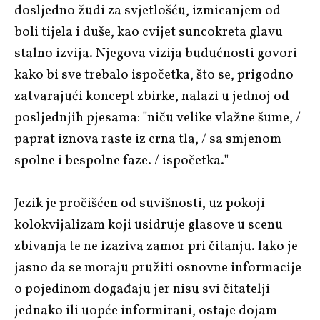
dosljedno žudi za svjetlošću, izmicanjem od
boli tijela i duše, kao cvijet suncokreta glavu
stalno izvija. Njegova vizija budućnosti govori
kako bi sve trebalo ispočetka, što se, prigodno
zatvarajući koncept zbirke, nalazi u jednoj od
posljednjih pjesama: "niču velike vlažne šume, /
paprat iznova raste iz crna tla, / sa smjenom
spolne i bespolne faze. / ispočetka."
Jezik je pročišćen od suvišnosti, uz pokoji
kolokvijalizam koji usidruje glasove u scenu
zbivanja te ne izaziva zamor pri čitanju. Iako je
jasno da se moraju pružiti osnovne informacije
o pojedinom događaju jer nisu svi čitatelji
jednako ili uopće informirani, ostaje dojam