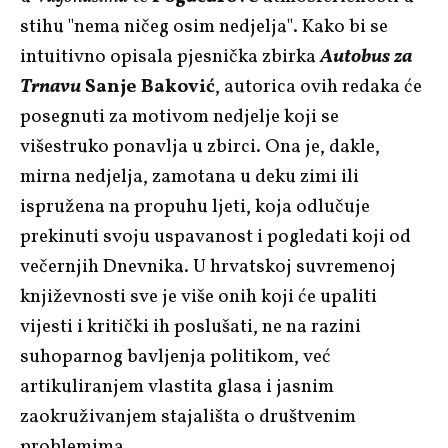
stihu "nema ničeg osim nedjelja". Kako bi se
intuitivno opisala pjesnička zbirka
Autobus za
Trnavu
Sanje Baković
, autorica ovih redaka će
posegnuti za motivom nedjelje koji se
višestruko ponavlja u zbirci. Ona je, dakle,
mirna nedjelja, zamotana u deku zimi ili
ispružena na propuhu ljeti, koja odlučuje
prekinuti svoju uspavanost i pogledati koji od
večernjih Dnevnika. U hrvatskoj suvremenoj
književnosti sve je više onih koji će upaliti
vijesti i kritički ih poslušati, ne na razini
suhoparnog bavljenja politikom, već
artikuliranjem vlastita glasa i jasnim
zaokruživanjem stajališta o društvenim
problemima.