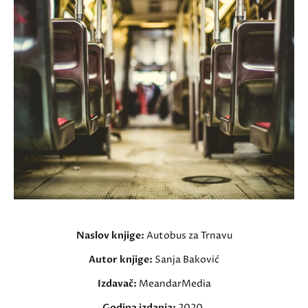
Naslov knjige:
Autobus za Trnavu
Autor knjige:
Sanja Baković
Izdavač:
MeandarMedia
Godina izdanja:
2020.