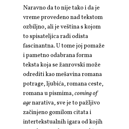
Naravno da to nije tako i da je
vreme provedeno nad tekstom
ozbiljno, ali je veština s kojom
to spisateljica radi odista
fascinantna. U tome joj pomaže
i pametno odabrana forma
teksta koja se žanrovski može
odrediti kao mešavina romana
potrage, ljubića, romana ceste,
romana u pismima,
coming of
age
narativa, sve je to pažljivo
začinjeno gomilom citata i
intertekstualnih igara od kojih