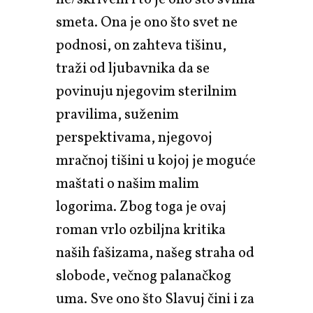
smeta. Ona je ono što svet ne
podnosi, on zahteva tišinu,
traži od ljubavnika da se
povinuju njegovim sterilnim
pravilima, suženim
perspektivama, njegovoj
mračnoj tišini u kojoj je moguće
maštati o našim malim
logorima. Zbog toga je ovaj
roman vrlo ozbiljna kritika
naših fašizama, našeg straha od
slobode, večnog palanačkog
uma. Sve ono što Slavuj čini i za