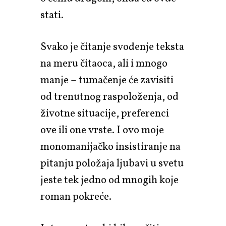
stati.
Svako je čitanje svođenje teksta
na meru čitaoca, ali i mnogo
manje – tumačenje će zavisiti
od trenutnog raspoloženja, od
životne situacije, preferenci
ove ili one vrste. I ovo moje
monomanijačko insistiranje na
pitanju položaja ljubavi u svetu
jeste tek jedno od mnogih koje
roman pokreće.