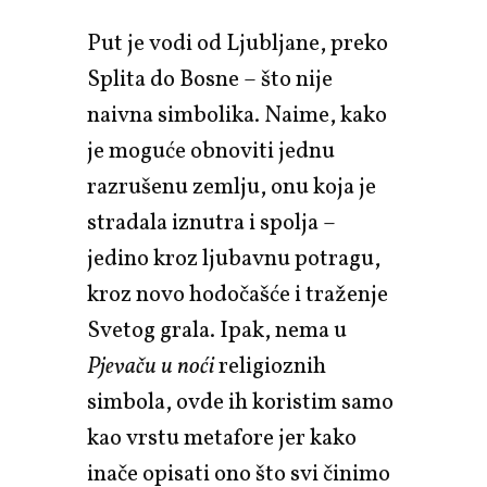
Put je vodi od Ljubljane, preko
Splita do Bosne – što nije
naivna simbolika. Naime, kako
je moguće obnoviti jednu
razrušenu zemlju, onu koja je
stradala iznutra i spolja –
jedino kroz ljubavnu potragu,
kroz novo hodočašće i traženje
Svetog grala. Ipak, nema u
Pjevaču u noći
religioznih
simbola, ovde ih koristim samo
kao vrstu metafore jer kako
inače opisati ono što svi činimo