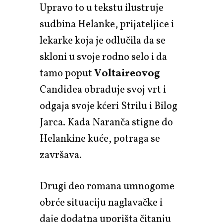
Upravo to u tekstu ilustruje
sudbina Helanke, prijateljice i
lekarke koja je odlučila da se
skloni u svoje rodno selo i da
tamo poput
Voltaireovog
Candidea obrađuje svoj vrt i
odgaja svoje kćeri Strilu i Bilog
Jarca. Kada Naranča stigne do
Helankine kuće, potraga se
završava.
Drugi deo romana umnogome
obrće situaciju naglavačke i
daje dodatna uporišta čitanju