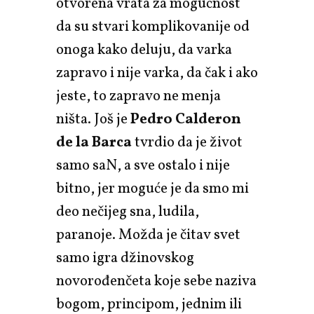
otvorena vrata za mogućnost
da su stvari komplikovanije od
onoga kako deluju, da varka
zapravo i nije varka, da čak i ako
jeste, to zapravo ne menja
ništa. Još je
Pedro Calderon
de la Barca
tvrdio da je život
samo saN, a sve ostalo i nije
bitno, jer moguće je da smo mi
deo nečijeg sna, ludila,
paranoje. Možda je čitav svet
samo igra džinovskog
novorođenčeta koje sebe naziva
bogom, principom, jednim ili