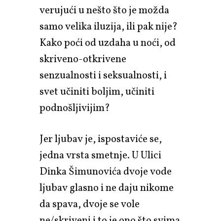
verujući u nešto što je možda
samo velika iluzija, ili pak nije?
Kako poći od uzdaha u noći, od
skriveno-otkrivene
senzualnosti i seksualnosti, i
svet učiniti boljim, učiniti
podnošljivijim?
Jer ljubav je, ispostaviće se,
jedna vrsta smetnje. U Ulici
Dinka Šimunovića dvoje vode
ljubav glasno i ne daju nikome
da spava, dvoje se vole
ne/skriveni i to je ono što svima