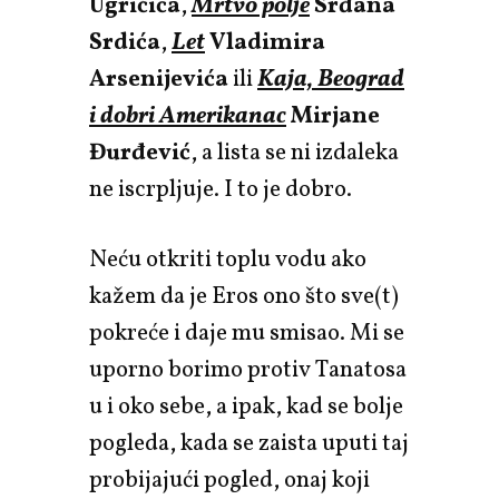
Ugričića
,
Mrtvo polje
Srđana
Srdića
,
Let
Vladimira
Arsenijevića
ili
Kaja, Beograd
i dobri Amerikanac
Mirjane
Đurđević
, a lista se ni izdaleka
ne iscrpljuje. I to je dobro.
Neću otkriti toplu vodu ako
kažem da je Eros ono što sve(t)
pokreće i daje mu smisao. Mi se
uporno borimo protiv Tanatosa
u i oko sebe, a ipak, kad se bolje
pogleda, kada se zaista uputi taj
probijajući pogled, onaj koji