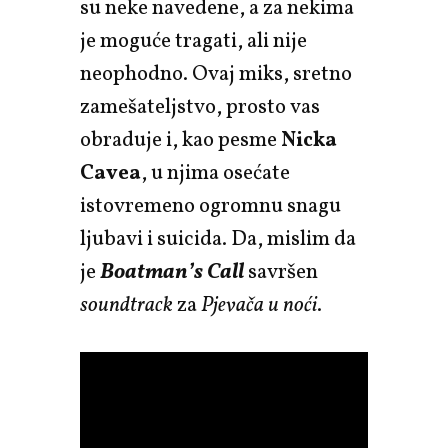
su neke navedene, a za nekima
je moguće tragati, ali nije
neophodno. Ovaj miks, sretno
zamešateljstvo, prosto vas
obraduje i, kao pesme
Nicka
Cavea
, u njima osećate
istovremeno ogromnu snagu
ljubavi i suicida. Da, mislim da
je
Boatman’s Call
savršen
soundtrack
za
Pjevača u noći
.