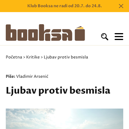
Klub Booksa ne radi od 20.7. do 24.8.
Početna
>
Kritike
> Ljubav protiv besmisla
Piše:
Vladimir Arsenić
Ljubav protiv besmisla