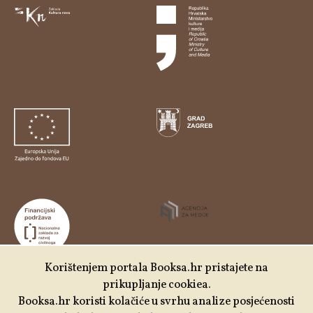
Korištenjem portala Booksa.hr pristajete na
prikupljanje cookiea.
Udruga Kulturtreger je korisnik institucionalne podrške
Booksa.hr koristi kolačiće u svrhu analize posjećenosti