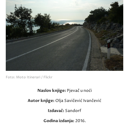
Foto: Moto Itinerari / Flickr
Naslov knjige:
Pjevač u noći
Autor knjige:
Olja Savičević Ivančević
Izdavač:
Sandorf
Godina izdanja:
2016.