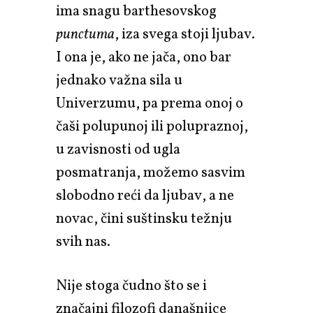
ima snagu barthesovskog
punctuma
, iza svega stoji ljubav.
I ona je, ako ne jača, ono bar
jednako važna sila u
Univerzumu, pa prema onoj o
čaši polupunoj ili polupraznoj,
u zavisnosti od ugla
posmatranja, možemo sasvim
slobodno reći da ljubav, a ne
novac, čini suštinsku težnju
svih nas.
Nije stoga čudno što se i
značajni filozofi današnjice