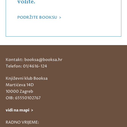
volite.
PODRŽITE BOOKSU >
Kontakt: booksa@booksa.hr
Telefon: 01/4616-124
Književni klub Booksa
Martićeva 14D
10000 Zagreb
OIB: 65550102767
vidi na mapi >
RADNO VRIJEME: