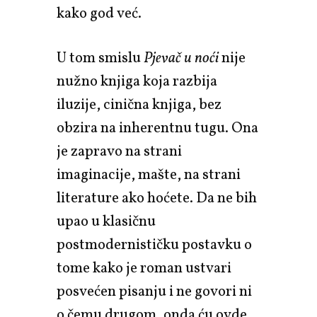
kako god već.
U tom smislu
Pjevač u noći
nije
nužno knjiga koja razbija
iluzije, cinična knjiga, bez
obzira na inherentnu tugu. Ona
je zapravo na strani
imaginacije, mašte, na strani
literature ako hoćete. Da ne bih
upao u klasičnu
postmodernističku postavku o
tome kako je roman ustvari
posvećen pisanju i ne govori ni
o čemu drugom, onda ću ovde