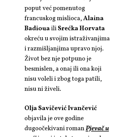
poput već pomenutog
francuskog mislioca,
Alaina
Badioua
ili
Srećka Horvata
okreću u svojim istraživanjima
i razmišljanjima upravo njoj.
Život bez nje potpuno je
besmislen, a onaj ili ona koji
nisu voleli i zbog toga patili,
nisu ni živeli.
Olja Savičević Ivančević
objavila je ove godine
dugoočekivani roman
Pjevač u