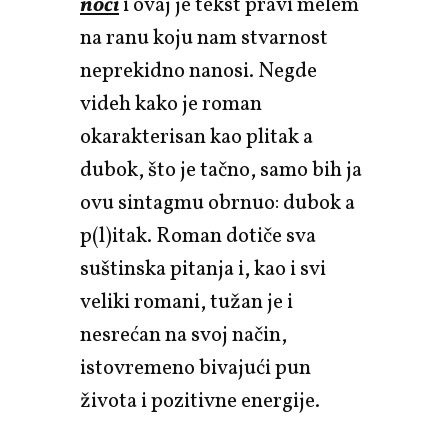
noći
i ovaj je tekst pravi melem
na ranu koju nam stvarnost
neprekidno nanosi. Negde
videh kako je roman
okarakterisan kao plitak a
dubok, što je tačno, samo bih ja
ovu sintagmu obrnuo: dubok a
p(l)itak. Roman dotiče sva
suštinska pitanja i, kao i svi
veliki romani, tužan je i
nesrećan na svoj način,
istovremeno bivajući pun
života i pozitivne energije.