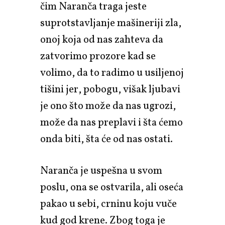
čim Naranča traga jeste
suprotstavljanje mašineriji zla,
onoj koja od nas zahteva da
zatvorimo prozore kad se
volimo, da to radimo u usiljenoj
tišini jer, pobogu, višak ljubavi
je ono što može da nas ugrozi,
može da nas preplavi i šta ćemo
onda biti, šta će od nas ostati.
Naranča je uspešna u svom
poslu, ona se ostvarila, ali oseća
pakao u sebi, crninu koju vuče
kud god krene. Zbog toga je