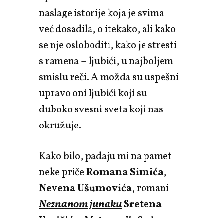
naslage istorije koja je svima
već dosadila, o itekako, ali kako
se nje osloboditi, kako je stresti
s ramena – ljubići, u najboljem
smislu reči. A možda su uspešni
upravo oni ljubići koji su
duboko svesni sveta koji nas
okružuje.
Kako bilo, padaju mi na pamet
neke priče
Romana Simića
,
Nevena Ušumovića
, romani
Neznanom junaku
Sretena