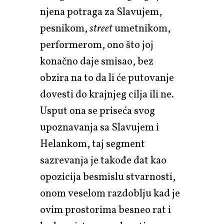
njena potraga za Slavujem,
pesnikom,
street
umetnikom,
performerom, ono što joj
konačno daje smisao, bez
obzira na to da li će putovanje
dovesti do krajnjeg cilja ili ne.
Usput ona se priseća svog
upoznavanja sa Slavujem i
Helankom, taj segment
sazrevanja je takođe dat kao
opozicija besmislu stvarnosti,
onom veselom razdoblju kad je
ovim prostorima besneo rat i