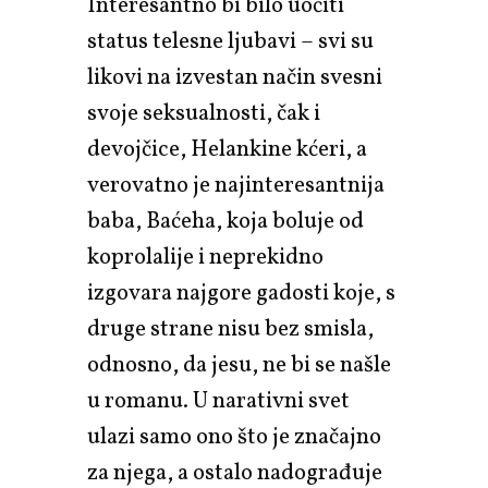
Interesantno bi bilo uočiti
status telesne ljubavi – svi su
likovi na izvestan način svesni
svoje seksualnosti, čak i
devojčice, Helankine kćeri, a
verovatno je najinteresantnija
baba, Baćeha, koja boluje od
koprolalije i neprekidno
izgovara najgore gadosti koje, s
druge strane nisu bez smisla,
odnosno, da jesu, ne bi se našle
u romanu. U narativni svet
ulazi samo ono što je značajno
za njega, a ostalo nadograđuje