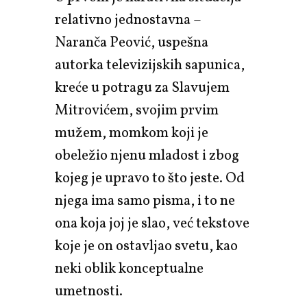
relativno jednostavna –
Naranča Peović, uspešna
autorka televizijskih sapunica,
kreće u potragu za Slavujem
Mitrovićem, svojim prvim
mužem, momkom koji je
obeležio njenu mladost i zbog
kojeg je upravo to što jeste. Od
njega ima samo pisma, i to ne
ona koja joj je slao, već tekstove
koje je on ostavljao svetu, kao
neki oblik konceptualne
umetnosti.