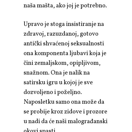
naša mašta, ako joj je potrebno.
Upravo je stoga insistiranje na
zdravoj, razuzdanoj, gotovo
antički shvaćenoj seksualnosti
ona komponenta ljubavi koja je
čini zemaljskom, opipljivom,
snažnom. Ona je nalik na
satirsku igru u kojoj je sve
dozvoljeno i poželjno.
Naposletku samo ona može da
se probije kroz zidove i prozore
u nadi da će naši malograđanski
okovi spasti.