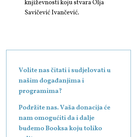
književnosti koju stvara Olja
Savičević Ivančević.
Volite nas čitati i sudjelovati u
našim događanjima i
programima?
Podržite nas. Vaša donacija će
nam omogućiti da i dalje
budemo Booksa koju toliko