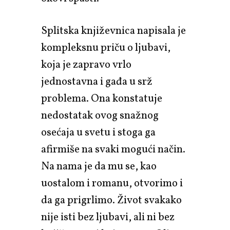
Splitska književnica napisala je
kompleksnu priču o ljubavi,
koja je zapravo vrlo
jednostavna i gađa u srž
problema. Ona konstatuje
nedostatak ovog snažnog
osećaja u svetu i stoga ga
afirmiše na svaki mogući način.
Na nama je da mu se, kao
uostalom i romanu, otvorimo i
da ga prigrlimo. Život svakako
nije isti bez ljubavi, ali ni bez