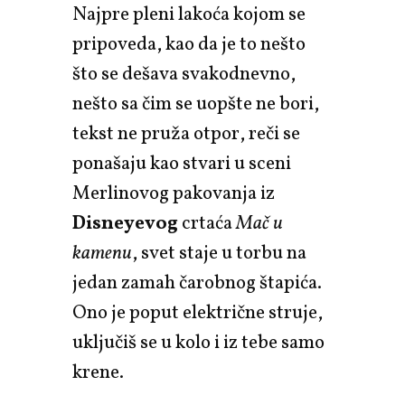
Najpre pleni lakoća kojom se
pripoveda, kao da je to nešto
što se dešava svakodnevno,
nešto sa čim se uopšte ne bori,
tekst ne pruža otpor, reči se
ponašaju kao stvari u sceni
Merlinovog pakovanja iz
Disneyevog
crtaća
Mač u
kamenu
, svet staje u torbu na
jedan zamah čarobnog štapića.
Ono je poput električne struje,
uključiš se u kolo i iz tebe samo
krene.