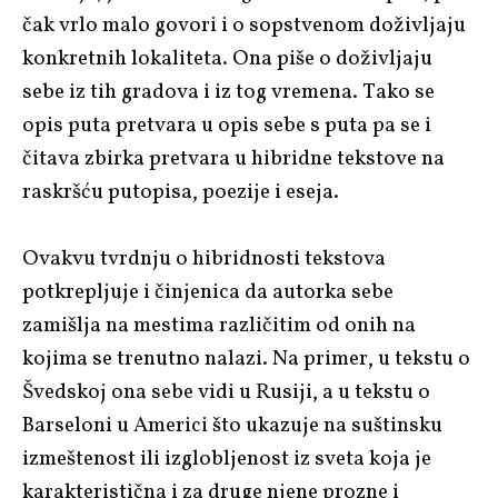
čak vrlo malo govori i o sopstvenom doživljaju
konkretnih lokaliteta. Ona piše o doživljaju
sebe iz tih gradova i iz tog vremena. Tako se
opis puta pretvara u opis sebe s puta pa se i
čitava zbirka pretvara u hibridne tekstove na
raskršću putopisa, poezije i eseja.
Ovakvu tvrdnju o hibridnosti tekstova
potkrepljuje i činjenica da autorka sebe
zamišlja na mestima različitim od onih na
kojima se trenutno nalazi. Na primer, u tekstu o
Švedskoj ona sebe vidi u Rusiji, a u tekstu o
Barseloni u Americi što ukazuje na suštinsku
izmeštenost ili izglobljenost iz sveta koja je
karakteristična i za druge njene prozne i