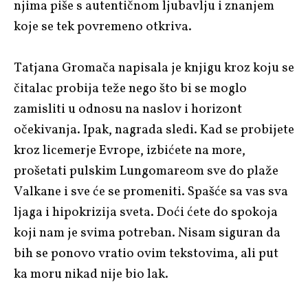
njima piše s autentičnom ljubavlju i znanjem
koje se tek povremeno otkriva.
Tatjana Gromača napisala je knjigu kroz koju se
čitalac probija teže nego što bi se moglo
zamisliti u odnosu na naslov i horizont
očekivanja. Ipak, nagrada sledi. Kad se probijete
kroz licemerje Evrope, izbićete na more,
prošetati pulskim Lungomareom sve do plaže
Valkane i sve će se promeniti. Spašće sa vas sva
ljaga i hipokrizija sveta. Doći ćete do spokoja
koji nam je svima potreban. Nisam siguran da
bih se ponovo vratio ovim tekstovima, ali put
ka moru nikad nije bio lak.