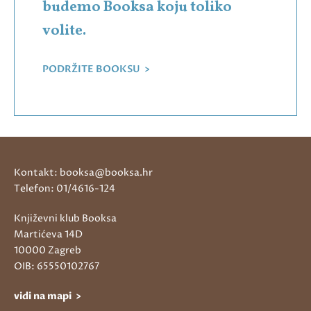
budemo Booksa koju toliko
volite.
PODRŽITE BOOKSU >
Kontakt: booksa@booksa.hr
Telefon: 01/4616-124
Književni klub Booksa
Martićeva 14D
10000 Zagreb
OIB: 65550102767
vidi na mapi >