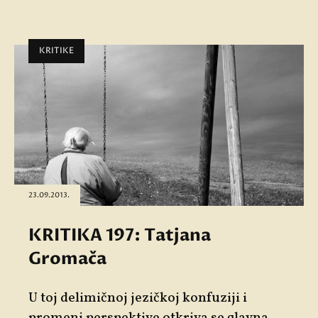
KRITIKE
23.09.2013.
KRITIKA 197: Tatjana
Gromača
U toj delimičnoj jezičkoj konfuziji i
promeni perspektive otkriva se glavna