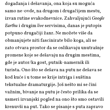
događanja i dešavanja, ona koja su moguća
samo ne-ovde, na drugom i drugačijem mestu,
izvan rutine svakodnevnice. Zahvaljujući
Google
Earthu
i drugim
live
servisima, danas je putopis
potpuno drugačiji žanr. Ne možete više da
obmanjujete niti fascinirate bilo koga, ali se
zato otvara prostor da se oslikavaju unutrašnje
promene koje se dešavaju na drugim mestima,
gde je autor/ka gost, putnik-namernik ili
turista. Ono što se dešava na putu ne dešava se
kod kuće i u tome se krije intriga i suština
tekstualne dramaturgije. Još nešto mi se čini
važnim, bivanje na putu je često prilika da se
usmeri izvanjski pogled na ono što smo ostavili
krenuvši na put. Tako se pisanje s puta zapravo