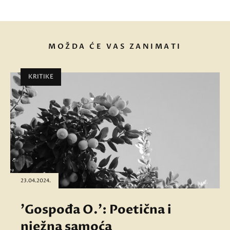
MOŽDA ĆE VAS ZANIMATI
KRITIKE
23.04.2024.
'Gospođa O.': Poetična i
nježna samoća