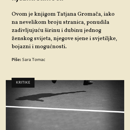
Ovom je knjigom Tatjana Gromača, iako
na nevelikom broju stranica, ponudila
zadivljujuću širinu i dubinu jednog
ženskog svijeta, njegove sjene i svjetiljke,
bojazni i mogućnosti.
Piše:
Sara Tomac
KRITIKE