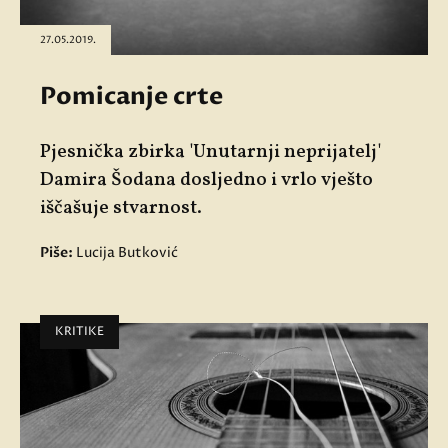
27.05.2019.
Pomicanje crte
Pjesnička zbirka 'Unutarnji neprijatelj'
Damira Šodana dosljedno i vrlo vješto
iščašuje stvarnost.
Piše:
Lucija Butković
KRITIKE