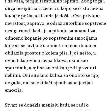
i da vara, te njih tekstualno ispitati. Zbog toga i
duga nesigurna rečenica u kojoj se često ne zna
kuda je pošla, a ni kuda je došla. Ova prividna
neveštost, zapravo je odraz autorkine sopstvene
nesigurnosti kada je u pitanju samoanaliza,
odnosno kopanje po sopstvenim emocijama
koje su se javljale u onim trenucima kada bi
obilazila prostor o kojem piše. I još nešto, u
ovim tekstovima nema likova, osim kao
sporednih, u njima su oni kaogod i prostori
nebitni. Oni su samo kulisa za ono što se njoj
događa, oni su okidači njenih asocijacija i
emocija.
Stvari se donekle menjaju kada se radi o