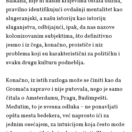
Balkana, nije ni našim krajevima ostala dužna,
pravilno identifikujući ovdašnji mentalitet kao
slugeranjski, a našu istoriju kao istoriju
sluganjstva, odbijajući, ipak, da nas nazove
kolonizovanim subjektima, što definitivno
jesmo i iz čega, konačno, proističe i niz
problema koji su karakteristični za političku i
svaku drugu kulturu podneblja.
Konačno, iz istih razloga može se činiti kao da
Gromača zapravo i nije putovala, nego je samo
čitala o Amsterdamu, Pragu, Budimpešti.
Međutim, to je svesna odluka – ne ponavljati
opšta mesta bedekera, već naprosto ići za
jednim osećajem, za intuicijom koja često može