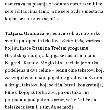
usmerava na pisanje o rodnom mestu/zemlji te
sebi i čitaocima tamo, a ne sebi ovde s mesta na
kojem se i o kojem se piše.
Tatjana Gromača
je nedavno objavila zbirku
svojih putopisnih tekstova
Berlin, Pula, Varšava
koji su inače čitani na Trećem programu
Hrvatskog radija, a knjiga se našla i u finalu
Nagrade Kamov. Moglo bi se reći da je zbirka
podeljena u dve celine – jednu čine tekstovi koji
za svoju temu imaju pojedine gradove u Evropi,
a drugu tekstovi koji se tiču Istre i, konkretnije,
Pule u kojoj autorka živi, pa oni tako i ne
potpadaju pod putopis
per se
, već više liče na
beleške iz šetnji, s tim da se može