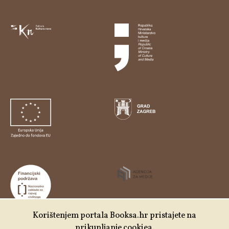
Korištenjem portala Booksa.hr pristajete na
prikupljanje cookiea.