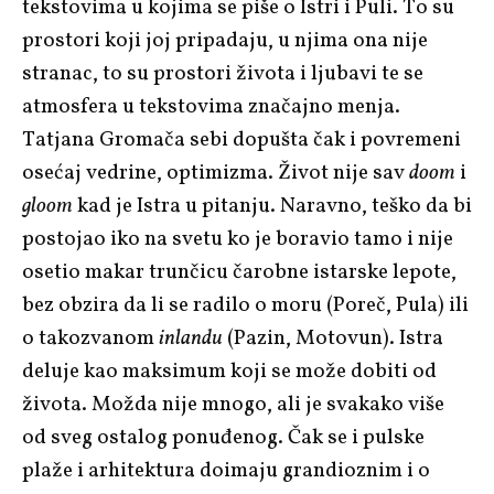
tekstovima u kojima se piše o Istri i Puli. To su
prostori koji joj pripadaju, u njima ona nije
stranac, to su prostori života i ljubavi te se
atmosfera u tekstovima značajno menja.
Tatjana Gromača sebi dopušta čak i povremeni
osećaj vedrine, optimizma. Život nije sav
doom
i
gloom
kad je Istra u pitanju. Naravno, teško da bi
postojao iko na svetu ko je boravio tamo i nije
osetio makar trunčicu čarobne istarske lepote,
bez obzira da li se radilo o moru (Poreč, Pula) ili
o takozvanom
inlandu
(Pazin, Motovun). Istra
deluje kao maksimum koji se može dobiti od
života. Možda nije mnogo, ali je svakako više
od sveg ostalog ponuđenog. Čak se i pulske
plaže i arhitektura doimaju grandioznim i o