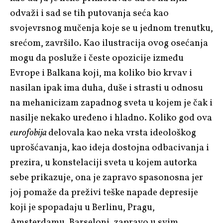
odvaži i sad se tih putovanja seća kao
svojevrsnog mučenja koje se u jednom trenutku,
srećom, završilo. Kao ilustracija ovog osećanja
mogu da posluže i česte opozicije između
Evrope i Balkana koji, ma koliko bio krvav i
nasilan ipak ima duha, duše i strasti u odnosu
na mehanicizam zapadnog sveta u kojem je čak i
nasilje nekako uređeno i hladno. Koliko god ova
eurofobija
delovala kao neka vrsta ideološkog
uprošćavanja, kao ideja dostojna odbacivanja i
prezira, u konstelaciji sveta u kojem autorka
sebe prikazuje, ona je zapravo spasonosna jer
joj pomaže da preživi teške napade depresije
koji je spopadaju u Berlinu, Pragu,
Amsterdamu, Barseloni, zapravo u svim