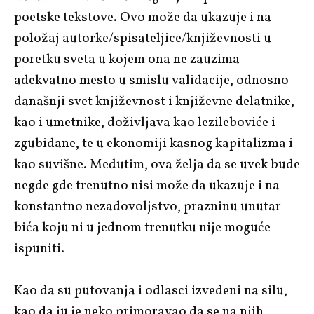
poetske tekstove. Ovo može da ukazuje i na
položaj autorke/spisateljice/književnosti u
poretku sveta u kojem ona ne zauzima
adekvatno mesto u smislu validacije, odnosno
današnji svet književnost i književne delatnike,
kao i umetnike, doživljava kao lezileboviće i
zgubidane, te u ekonomiji kasnog kapitalizma i
kao suvišne. Međutim, ova želja da se uvek bude
negde gde trenutno nisi može da ukazuje i na
konstantno nezadovoljstvo, prazninu unutar
bića koju ni u jednom trenutku nije moguće
ispuniti.
Kao da su putovanja i odlasci izvedeni na silu,
kao da ju je neko primoravao da se na njih