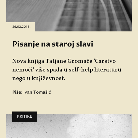
26.02.2018.
Pisanje na staroj slavi
Nova knjiga Tatjane Gromače 'Carstvo
nemoći' više spada u self-help literaturu
nego u književnost.
Piše:
Ivan Tomašić
KRITIKE