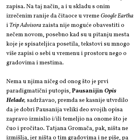
zapisa. Na taj način, a i u skladu s onim
izrečenim ranije da čitaoce u vreme
Google Eartha
i
Trip Advisora
zaista nije moguće obavestiti o
nečem novom, posebno kad su u pitanju mesta
koje je spisateljica posetila, tekstovi su mnogo
više zapisi o sebi u vremenu i prostoru nego o
gradovima i mestima.
Nema u njima ničeg od onog što je prvi
paradigmatični putopis,
Pausanijin
Opis
Helade
,
sadržavao, premda se kasnije utvrdilo
da je dobri Pausanija veliki deo svojih opisa
zapravo izmislio i/ili temeljio na onome što je
čuo i pročitao. Tatjana Gromača, pak, ništa ne
izmišlja, jer ništa o tim gradovima i ne piše, pa