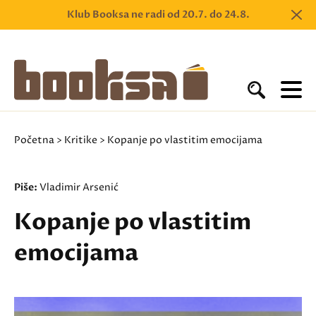
Klub Booksa ne radi od 20.7. do 24.8.
Početna
>
Kritike
> Kopanje po vlastitim emocijama
Piše:
Vladimir Arsenić
Kopanje po vlastitim
emocijama