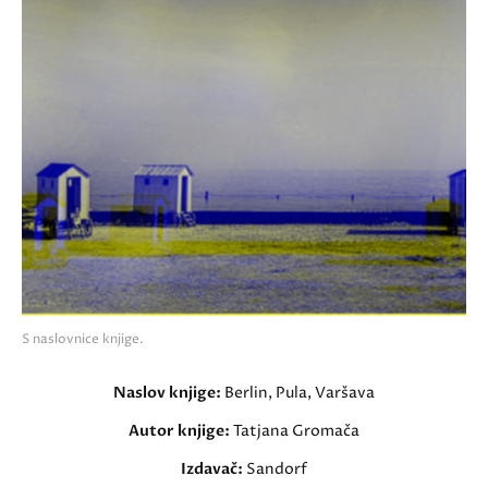
S naslovnice knjige.
Naslov knjige:
Berlin, Pula, Varšava
Autor knjige:
Tatjana Gromača
Izdavač:
Sandorf