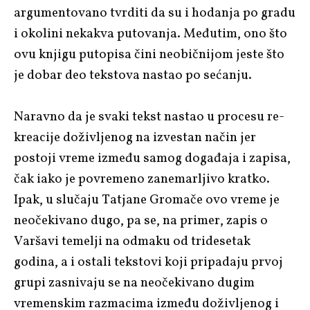
argumentovano tvrditi da su i hodanja po gradu
i okolini nekakva putovanja. Međutim, ono što
ovu knjigu putopisa čini neobičnijom jeste što
je dobar deo tekstova nastao po sećanju.
Naravno da je svaki tekst nastao u procesu re-
kreacije doživljenog na izvestan način jer
postoji vreme između samog događaja i zapisa,
čak iako je povremeno zanemarljivo kratko.
Ipak, u slučaju Tatjane Gromače ovo vreme je
neočekivano dugo, pa se, na primer, zapis o
Varšavi temelji na odmaku od tridesetak
godina, a i ostali tekstovi koji pripadaju prvoj
grupi zasnivaju se na neočekivano dugim
vremenskim razmacima između doživljenog i