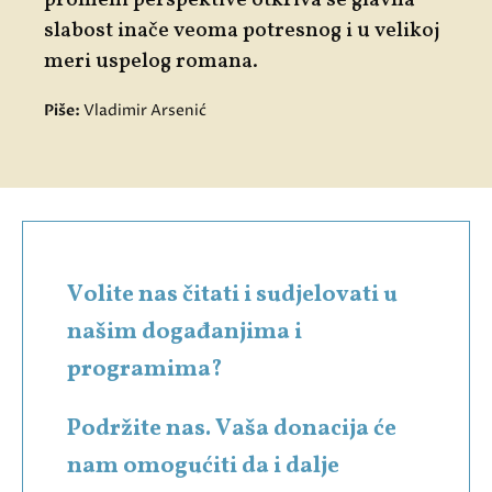
slabost inače veoma potresnog i u velikoj
meri uspelog romana.
Piše:
Vladimir Arsenić
Volite nas čitati i sudjelovati u
našim događanjima i
programima?
Podržite nas. Vaša donacija će
nam omogućiti da i dalje