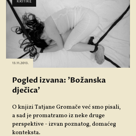
KRITIKE
13.11.2013.
Pogled izvana: 'Božanska
dječica'
O knjizi Tatjane Gromače već smo pisali,
a sad je promatramo iz neke druge
perspektive - izvan poznatog, domaćeg
konteksta.