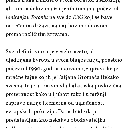
pisala
Daša Drndić
o svom boravku u Albaniji,
ali i onim delovima iz njenih romana, počev od
Umiranja u Torontu
pa sve do
EEG
koji se bave
određenim državama i njihovim odnosom
prema različitim žrtvama.
Svet definitivno nije veselo mesto, ali
ujedinjena Evropa u svom blagostanju, posebno
počev od 1990. godine naovamo, zapravo krije
mračne tajne kojih je Tatjana Gromača itekako
svesna, te je u tom smislu balkanska poslovična
preteranost kako u ljubavi tako i u mržnji
zapravo manje licemerna od uglađenosti
evropske hipokrizije. Da ne bude da je
predstavljam kao nekakvu obožavateljku