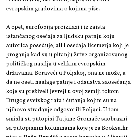
evropskim gradovima o kojima piše.
A opet, eurofobija proizilazi i iz zaista
istančanog osećaja za ljudsku patnju koju
autorica poseduje, ali i osećaja licemerja koji je
proganja kad su u pitanju žrtve organizovanog
političkog nasilja u velikim evropskim
državama. Boraveći u Poljskoj, ona ne može, a
da ne oseti naslage patnje i odsustva saosećanja
koje su preživeli Jevreji u ovoj zemlji tokom
Drugog svetskog rata i ćutanja kojim su na
njihovo stradanje odgovorili Poljaci. U tom
smislu su putopisi Tatjane Gromače saobrazni
sa putopisnim
kolumnama
koje je za Booksa.hr