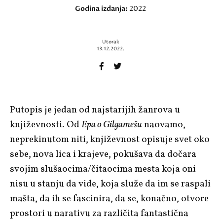
Godina izdanja:
2022
Utorak
13.12.2022.
Putopis je jedan od najstarijih žanrova u
književnosti. Od
Epa o Gilgamešu
naovamo,
neprekinutom niti, književnost opisuje svet oko
sebe, nova lica i krajeve, pokušava da dočara
svojim slušaocima/čitaocima mesta koja oni
nisu u stanju da vide, koja služe da im se raspali
mašta, da ih se fascinira, da se, konačno, otvore
prostori u narativu za različita fantastična