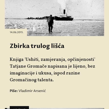
14.06.2015.
Zbirka trulog lišća
Knjiga 'Ushiti, zamjeranja, opčinjenosti'
Tatjane Gromače napisana je lijeno, bez
imaginacije i ukusa, ispod razine
Gromačinog talenta.
Piše:
Vladimir Arsenić