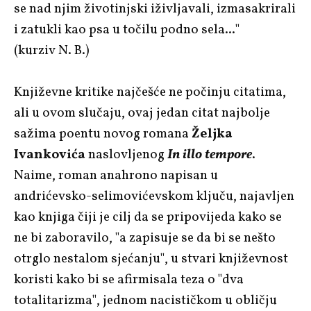
se nad njim životinjski iživljavali, izmasakrirali
i zatukli kao psa u točilu podno sela..."
(kurziv N. B.)
Književne kritike najčešće ne počinju citatima,
ali u ovom slučaju, ovaj jedan citat najbolje
sažima poentu novog romana
Željka
Ivankovića
naslovljenog
In illo tempore
.
Naime, roman anahrono napisan u
andrićevsko-selimovićevskom ključu, najavljen
kao knjiga čiji je cilj da se pripovijeda kako se
ne bi zaboravilo, "a zapisuje se da bi se nešto
otrglo nestalom sjećanju", u stvari književnost
koristi kako bi se afirmisala teza o "dva
totalitarizma", jednom nacističkom u obličju