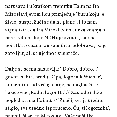
narušava i u kratkom trenutku Haim na fra
Miroslavljevom licu primjećuje "buru koju je
živio, susprežući se da ne plane". I to nam
signalizira da fra Miroslav ima neka znanja o
nepravdama koje NDH sprovodi i, kao na
početku romana, on sam ih ne odobrava, pa je
zato ljut, ali se ujedno i suspreže.
Dalje se scena nastavlja: "'Dobro, dobro...'
govori sebi u bradu. 'Opa, logornik Wiener',
komentira sad već glasnije, pa naglas čita:
'Jasenovac, Radni logor III.' // Zastade i diže
pogled prema Haimu. // 'Znači, sve je uredno
stiglo, sve uredno isporučeno. Čuj ti logornika',
nasmiješi se fra Miroslav, 'Vaše pošiljke