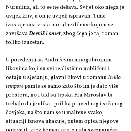
Nurudina, ali to se ne dešava. Svijet oko njega je
uvijek kriv, a on je uvijek ispravan. Time
izostaje ona vrsta moralne dileme kojom se
završava
Derviš i smrt
, zbog čega je taj roman
toliko izuzetan.
U poređenju sa Andrićevim mnogobrojnim
likovima koji su svi realistično uobličeni i
ostaju u sjećanju, glavni likovi u romanu
In illo
tempore
pamte se samo zato što im je dato više
prostora, no i tad su tipski. Fra Miroslav bi
trebalo da je slika i prilika pravednog i srčanog
čovjeka, na što nam se u maltene svakoj
situaciji iznova ukazuje, putem opisa njegove
pojave ili kroz komentare iz ugla sveznajućeg