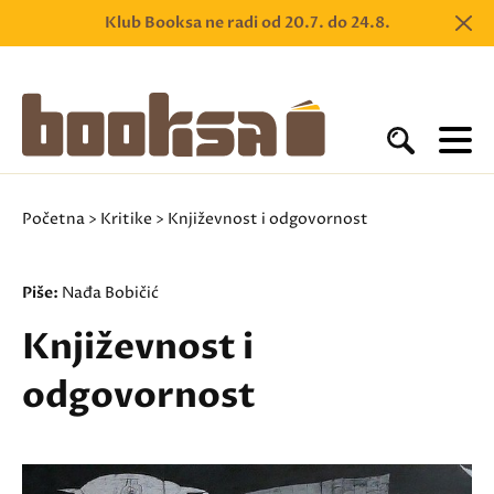
Klub Booksa ne radi od 20.7. do 24.8.
Početna
>
Kritike
> Književnost i odgovornost
Piše:
Nađa Bobičić
Književnost i
odgovornost