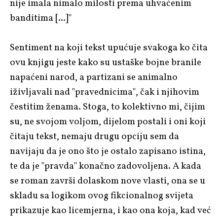
nije imala nimalo milosti prema uhvaćenim
banditima [...]"
Sentiment na koji tekst upućuje svakoga ko čita
ovu knjigu jeste kako su ustaške bojne branile
napaćeni narod, a partizani se animalno
iživljavali nad "pravednicima", čak i njihovim
čestitim ženama. Stoga, to kolektivno mi, čijim
su, ne svojom voljom, dijelom postali i oni koji
čitaju tekst, nemaju drugu opciju sem da
navijaju da je ono što je ostalo zapisano istina,
te da je "pravda" konačno zadovoljena. A kada
se roman završi dolaskom nove vlasti, ona se u
skladu sa logikom ovog fikcionalnog svijeta
prikazuje kao licemjerna, i kao ona koja, kad već