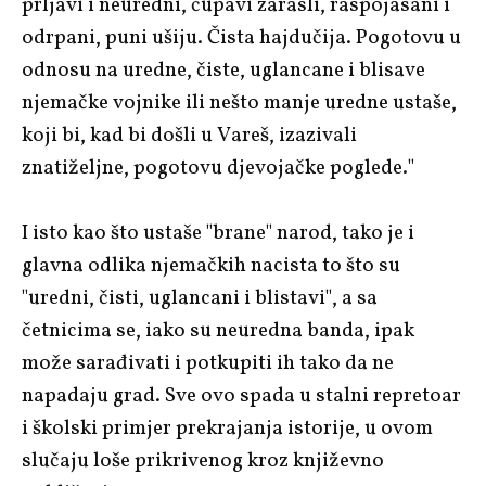
prljavi i neuredni, čupavi zarasli, raspojasani i
odrpani, puni ušiju. Čista hajdučija. Pogotovu u
odnosu na uredne, čiste, uglancane i blisave
njemačke vojnike ili nešto manje uredne ustaše,
koji bi, kad bi došli u Vareš, izazivali
znatiželjne, pogotovu djevojačke poglede."
I isto kao što ustaše "brane" narod, tako je i
glavna odlika njemačkih nacista to što su
"uredni, čisti, uglancani i blistavi", a sa
četnicima se, iako su neuredna banda, ipak
može sarađivati i potkupiti ih tako da ne
napadaju grad. Sve ovo spada u stalni repretoar
i školski primjer prekrajanja istorije, u ovom
slučaju loše prikrivenog kroz književno