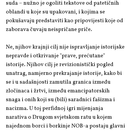
suda – nužno je ogoliti tekstove od patetičnih
oblandi u koje su upakovani, i kojima se
pokušavaju predstaviti kao pripovijesti koje od
zaborava čuvaju neispričane priče.
Ne, njihov krajnji cilj nije ispravljanje istorijske
nepravde i otkrivanje "prave, prećutane"
istorije. Njihov cilj je revizionistički pogled
unatrag, namjerno prekrajanje istorije, kako bi
se i u sadašnjosti zamutila granica između
zločinaca i žrtvi, između emancipatorskih
snaga i onih koji su (bili) saradnici fašizma i
nacizma. U toj perfidnoj igri mijenjanja
narativa o Drugom svjetskom ratu u kojem
najednom borci i borkinje NOB-a postaju glavni