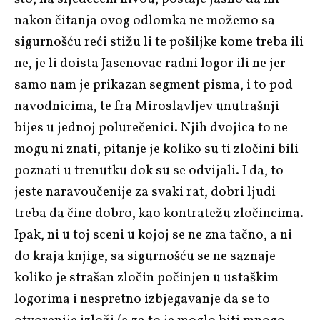
nakon čitanja ovog odlomka ne možemo sa
sigurnošću reći stižu li te pošiljke kome treba ili
ne, je li doista Jasenovac radni logor ili ne jer
samo nam je prikazan segment pisma, i to pod
navodnicima, te fra Miroslavljev unutrašnji
bijes u jednoj polurečenici. Njih dvojica to ne
mogu ni znati, pitanje je koliko su ti zločini bili
poznati u trenutku dok su se odvijali. I da, to
jeste naravoučenije za svaki rat, dobri ljudi
treba da čine dobro, kao kontratežu zločincima.
Ipak, ni u toj sceni u kojoj se ne zna tačno, a ni
do kraja knjige, sa sigurnošću se ne saznaje
koliko je strašan zločin počinjen u ustaškim
logorima i nespretno izbjegavanje da se to