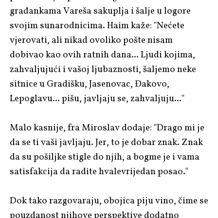
građankama Vareša sakuplja i šalje u logore
svojim sunarodnicima. Haim kaže: "Nećete
vjerovati, ali nikad ovoliko pošte nisam
dobivao kao ovih ratnih dana... Ljudi kojima,
zahvaljujući i vašoj ljubaznosti, šaljemo neke
sitnice u Gradišku, Jasenovac, Đakovo,
Lepoglavu... pišu, javljaju se, zahvaljuju..."
Malo kasnije, fra Miroslav dodaje: "Drago mi je
da se ti vaši javljaju. Jer, to je dobar znak. Znak
da su pošiljke stigle do njih, a bogme je i vama
satisfakcija da radite hvalevrijedan posao."
Dok tako razgovaraju, obojica piju vino, čime se
pouzdanost njihove perspektive dodatno