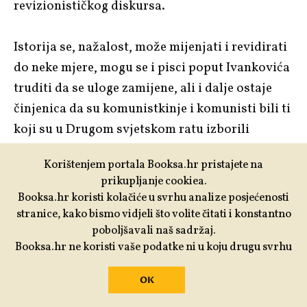
revizionističkog diskursa.
Istorija se, nažalost, može mijenjati i revidirati
do neke mjere, mogu se i pisci poput Ivankovića
truditi da se uloge zamijene, ali i dalje ostaje
činjenica da su komunistkinje i komunisti bili ti
koji su u Drugom svjetskom ratu izborili
slobodu.
Korištenjem portala Booksa.hr pristajete na
prikupljanje cookiea.
Foto:
Moleskine
;
Wikimedia Commons
Booksa.hr koristi kolačiće u svrhu analize posjećenosti
stranice, kako bismo vidjeli što volite čitati i konstantno
poboljšavali naš sadržaj.
Booksa.hr ne koristi vaše podatke ni u koju drugu svrhu
OK