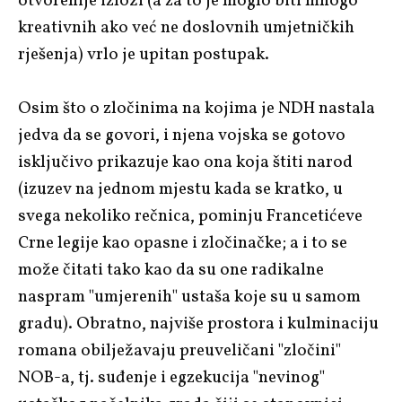
otvorenije izloži (a za to je moglo biti mnogo
kreativnih ako već ne doslovnih umjetničkih
rješenja) vrlo je upitan postupak.
Osim što o zločinima na kojima je NDH nastala
jedva da se govori, i njena vojska se gotovo
isključivo prikazuje kao ona koja štiti narod
(izuzev na jednom mjestu kada se kratko, u
svega nekoliko rečnica, pominju Francetićeve
Crne legije kao opasne i zločinačke; a i to se
može čitati tako kao da su one radikalne
naspram "umjerenih" ustaša koje su u samom
gradu). Obratno, najviše prostora i kulminaciju
romana obilježavaju preuveličani "zločini"
NOB-a, tj. suđenje i egzekucija "nevinog"