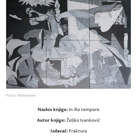
Foto: Moleskine
Naslov knjige:
In illo tempore
Autor knjige:
Željko Ivanković
Izdavač:
Fraktura