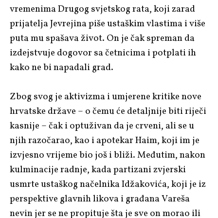
vremenima Drugog svjetskog rata, koji zarad
prijatelja Jevrejina piše ustaškim vlastima i više
puta mu spašava život. On je čak spreman da
izdejstvuje dogovor sa četnicima i potplati ih
kako ne bi napadali grad.
Zbog svog je aktivizma i umjerene kritike nove
hrvatske države – o čemu će detaljnije biti riječi
kasnije – čak i optuživan da je crveni, ali se u
njih razočarao, kao i apotekar Haim, koji im je
izvjesno vrijeme bio još i bliži. Međutim, nakon
kulminacije radnje, kada partizani zvjerski
usmrte ustaškog načelnika Idžakovića, koji je iz
perspektive glavnih likova i građana Vareša
nevin jer se ne propituje šta je sve on morao ili