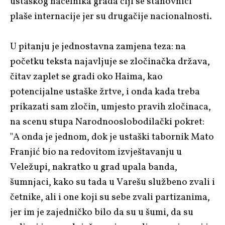
ustaškog načelnika grada čiji se stanovnici
plaše internacije jer su drugačije nacionalnosti.
U pitanju je jednostavna zamjena teza: na
početku teksta najavljuje se zločinačka država,
čitav zaplet se gradi oko Haima, kao
potencijalne ustaške žrtve, i onda kada treba
prikazati sam zločin, umjesto pravih zločinaca,
na scenu stupa Narodnooslobodilački pokret:
"A onda je jednom, dok je ustaški tabornik Mato
Franjić bio na redovitom izvještavanju u
Veležupi, nakratko u grad upala banda,
šumnjaci, kako su tada u Varešu službeno zvali i
četnike, ali i one koji su sebe zvali partizanima,
jer im je zajedničko bilo da su u šumi, da su