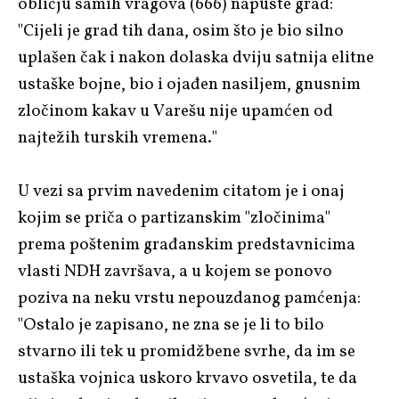
obličju samih vragova (666) napuste grad:
"Cijeli je grad tih dana, osim što je bio silno
uplašen čak i nakon dolaska dviju satnija elitne
ustaške bojne, bio i ojađen nasiljem, gnusnim
zločinom kakav u Varešu nije upamćen od
najtežih turskih vremena."
U vezi sa prvim navedenim citatom je i onaj
kojim se priča o partizanskim "zločinima"
prema poštenim građanskim predstavnicima
vlasti NDH završava, a u kojem se ponovo
poziva na neku vrstu nepouzdanog pamćenja:
"Ostalo je zapisano, ne zna se je li to bilo
stvarno ili tek u promidžbene svrhe, da im se
ustaška vojnica uskoro krvavo osvetila, te da