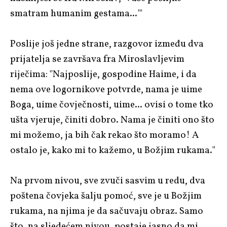
smatram humanim gestama...'"
Poslije još jedne strane, razgovor između dva
prijatelja se završava fra Miroslavljevim
riječima: "Najposlije, gospodine Haime, i da
nema ove logornikove potvrde, nama je uime
Boga, uime čovječnosti, uime... ovisi o tome tko
ušta vjeruje, činiti dobro. Nama je činiti ono što
mi možemo, ja bih čak rekao što moramo! A
ostalo je, kako mi to kažemo, u Božjim rukama."
Na prvom nivou, sve zvuči sasvim u redu, dva
poštena čovjeka šalju pomoć, sve je u Božjim
rukama, na njima je da sačuvaju obraz. Samo
što, na sljedećem nivou, postaje jasno da mi