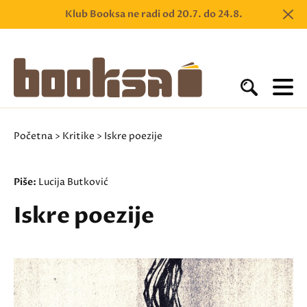
Klub Booksa ne radi od 20.7. do 24.8.
Početna
>
Kritike
> Iskre poezije
Piše:
Lucija Butković
Iskre poezije