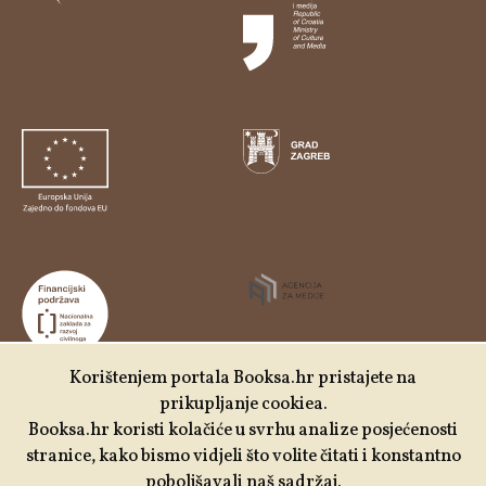
Korištenjem portala Booksa.hr pristajete na
prikupljanje cookiea.
Udruga Kulturtreger je korisnik institucionalne podrške
Booksa.hr koristi kolačiće u svrhu analize posjećenosti
Nacionalne zaklade za razvoj civilnoga društva za
stranice, kako bismo vidjeli što volite čitati i konstantno
stabilizaciju i/ili razvoj udruge u području demokratizacije i
poboljšavali naš sadržaj.