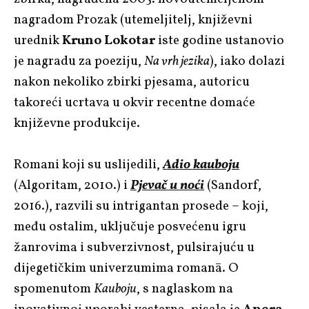
nagradom Prozak (utemeljitelj, književni
urednik
Kruno Lokotar
iste godine ustanovio
je nagradu za poeziju,
Na vrh jezika
), iako dolazi
nakon nekoliko zbirki pjesama, autoricu
takoreći ucrtava u okvir recentne domaće
književne produkcije.
Romani koji su uslijedili,
Adio kauboju
(Algoritam, 2010.) i
Pjevač u noći
(Sandorf,
2016.), razvili su intrigantan prosede – koji,
među ostalim, uključuje posvećenu igru
žanrovima i subverzivnost, pulsirajuću u
dijegetičkim univerzumima romanā. O
spomenutom
Kauboju
, s naglaskom na