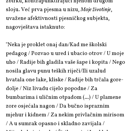
zbirku, kontrapunktirajući njenom drugom
sloju. Već prva pjesma u nizu,
Moje životinje
,
uvažene afektivnosti pjesničkog subjekta,
nagovještava istaknuto:
"Neka je proklet onaj dan/Kad me školski
pedagog / Pozvao u ured i ubacio otrov / U moje
uho / Radije bih gladila vaše šape i kopita / Nego
nosila glavu punu teških riječi/Ili uzalud
hvatala one lake, kliske / Radije bih trčala gore-
dolje / Niz livadu cijelo popodne / Za
bumbarima i uličnim otpadom (...) / U plamene
zore osjećala nagon / Da bučno ispraznim
mjehur i kidnem / Za nekim privlačnim mirisom
/ A u sumrak opasno i skladno zavijala /