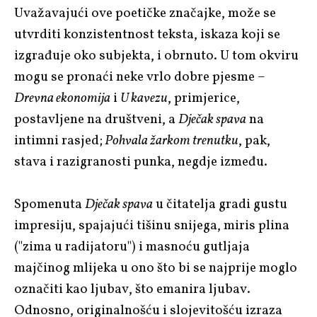
Uvažavajući ove poetičke značajke, može se
utvrditi konzistentnost teksta, iskaza koji se
izgrađuje oko subjekta, i obrnuto. U tom okviru
mogu se pronaći neke vrlo dobre pjesme –
Drevna ekonomija
i
U kavezu
, primjerice,
postavljene na društveni, a
Dječak spava
na
intimni rasjed;
Pohvala žarkom trenutku
, pak,
stava i razigranosti punka, negdje između.
Spomenuta
Dječak spava
u čitatelja gradi gustu
impresiju, spajajući tišinu snijega, miris plina
("zima u radijatoru") i masnoću gutljaja
majčinog mlijeka u ono što bi se najprije moglo
označiti kao ljubav, što emanira ljubav.
Odnosno, originalnošću i slojevitošću izraza