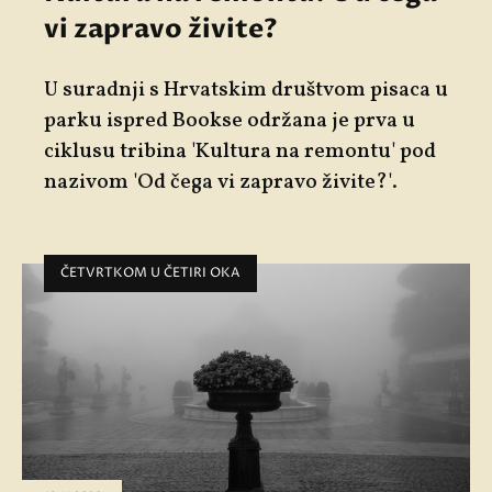
vi zapravo živite?
U suradnji s Hrvatskim društvom pisaca u
parku ispred Bookse održana je prva u
ciklusu tribina
'Kultura na remontu'
pod
nazivom '
Od čega vi zapravo živite?'.
ČETVRTKOM U ČETIRI OKA