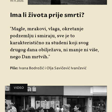
19.11.2020.
Ima li života prije smrti?
"Magle, mrakovi, vlaga, okretanje
podzemlju i smiraju, sve je to
karakteristično za studeni koji svog
drugog dana obilježava, ni manje ni više,
nego Dan mrtvih."
Piše:
Ivana Bodrožić i Olja Savičević Ivančević
VIDEO