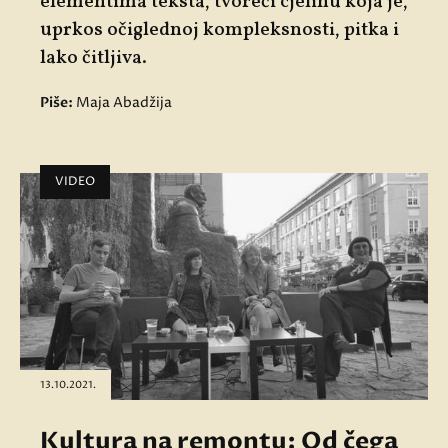
elementima teksta, tvoreći cjelinu koja je,
uprkos očiglednoj kompleksnosti, pitka i
lako čitljiva.
Piše:
Maja Abadžija
VIDEO
13.10.2021.
Kultura na remontu: Od čega