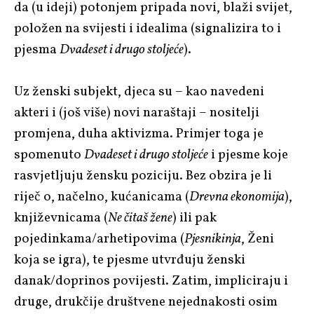
da (u ideji) potonjem pripada novi, blaži svijet,
položen na svijesti i idealima (signalizira to i
pjesma
Dvadeset i drugo stoljeće
).
Uz ženski subjekt, djeca su – kao navedeni
akteri i (još više) novi naraštaji – nositelji
promjena, duha aktivizma. Primjer toga je
spomenuto
Dvadeset i drugo stoljeće
i pjesme koje
rasvjetljuju žensku poziciju. Bez obzira je li
riječ o, načelno, kućanicama (
Drevna ekonomija
),
književnicama (
Ne čitaš žene
) ili pak
pojedinkama/arhetipovima (
Pjesnikinja
, Ženi
koja se igra), te pjesme utvrđuju ženski
danak/doprinos povijesti. Zatim, impliciraju i
druge, drukčije društvene nejednakosti osim