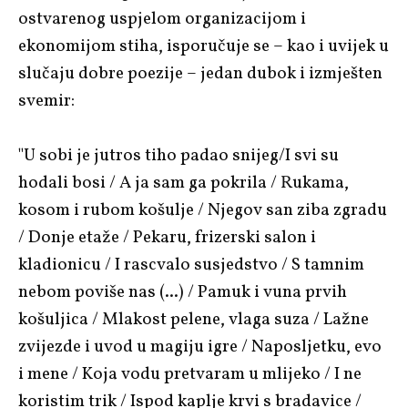
ostvarenog uspjelom organizacijom i
ekonomijom stiha, isporučuje se – kao i uvijek u
slučaju dobre poezije – jedan dubok i izmješten
svemir:
"U sobi je jutros tiho padao snijeg/I svi su
hodali bosi / A ja sam ga pokrila / Rukama,
kosom i rubom košulje / Njegov san ziba zgradu
/ Donje etaže / Pekaru, frizerski salon i
kladionicu / I rascvalo susjedstvo / S tamnim
nebom poviše nas (...) / Pamuk i vuna prvih
košuljica / Mlakost pelene, vlaga suza / Lažne
zvijezde i uvod u magiju igre / Naposljetku, evo
i mene / Koja vodu pretvaram u mlijeko / I ne
koristim trik / Ispod kaplje krvi s bradavice /