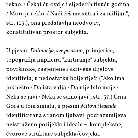
rekao: / Čekat ću ovdje i sljedećih tisuću godina
/ More je reklo: / Naći ćeš me sutra i za milijun",
str. 113.), ona predstavlja neodvojiv,
konstitutivan prostor subjekta.
U pjesmi
Dalmacija, sve po osam
, primjerice,
topografija implicira "kartiranje" subjekta,
površinske, zasjenjene i skrivene dijelove
identiteta, u nedostatku bolje riječi ("Ako ima
još nešto / Da išta valja / Da nije bilo moje /
Neka se javi / Neka se samo javi", str. 37.) Crna
Gora u tom smislu, u pjesmi
Mitovi i legende
identificirana s ranom ljubavi, podrazumijeva
neistraženo porijeklo i ideale – kompleksne,
čvorove strukture subjekta/čovjeka.