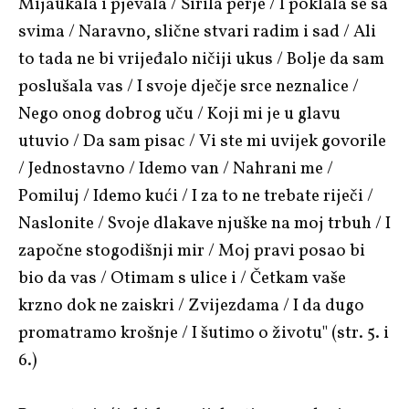
Mijaukala i pjevala / Širila perje / I poklala se sa
svima / Naravno, slične stvari radim i sad / Ali
to tada ne bi vrijeđalo ničiji ukus / Bolje da sam
poslušala vas / I svoje dječje srce neznalice /
Nego onog dobrog uču / Koji mi je u glavu
utuvio / Da sam pisac / Vi ste mi uvijek govorile
/ Jednostavno / Idemo van / Nahrani me /
Pomiluj / Idemo kući / I za to ne trebate riječi /
Naslonite / Svoje dlakave njuške na moj trbuh / I
započne stogodišnji mir / Moj pravi posao bi
bio da vas / Otimam s ulice i / Četkam vaše
krzno dok ne zaiskri / Zvijezdama / I da dugo
promatramo krošnje / I šutimo o životu" (str. 5. i
6.)