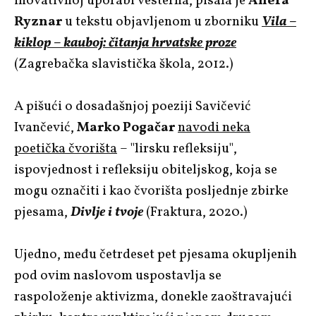
inovativnoj uporabi vesterna, pisala je
Anera
Ryznar
u tekstu objavljenom u zborniku
Vila –
kiklop – kauboj: čitanja hrvatske proze
(Zagrebačka slavistička škola, 2012.)
A pišući o dosadašnjoj poeziji Savičević
Ivančević,
Marko Pogačar
navodi neka
poetička čvorišta
– "lirsku refleksiju",
ispovjednost i refleksiju obiteljskog, koja se
mogu označiti i kao čvorišta posljednje zbirke
pjesama,
Divlje i tvoje
(Fraktura, 2020.)
Ujedno, među četrdeset pet pjesama okupljenih
pod ovim naslovom uspostavlja se
raspoloženje aktivizma, donekle zaoštravajući