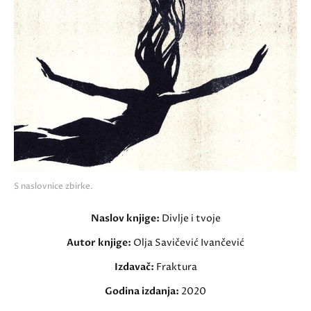
S naslovnice zbirke.
Naslov knjige:
Divlje i tvoje
Autor knjige:
Olja Savičević Ivančević
Izdavač:
Fraktura
Godina izdanja:
2020