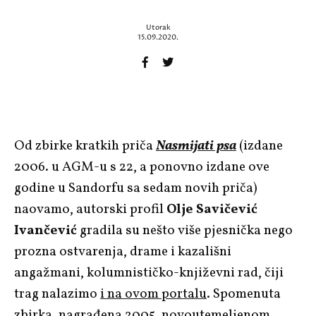
Utorak
15.09.2020.
Od zbirke kratkih priča
Nasmijati psa
(izdane
2006. u AGM-u s 22, a ponovno izdane ove
godine u Sandorfu sa sedam novih priča)
naovamo, autorski profil
Olje Savičević
Ivančević
gradila su nešto više pjesnička nego
prozna ostvarenja, drame i kazališni
angažmani, kolumnističko-književni rad, čiji
trag nalazimo
i na ovom portalu
. Spomenuta
zbirka, nagrađena 2005. novoutemeljenom