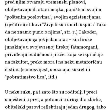
pred njim otvaraju vremenski planovi,
obilježavaju ih otac i majka, poništeni svojim
"poštenim poslovima", svojim egzistencijama
(rječiti su stihovi "Živjeli su i umrli usput / Tako
da ne znamo puno o njima", str. 7.) Također,
obilježavaju ga još jedan otac – sin lirske
junakinje u svojevrsnoj lirskoj fatamorgani,
priviđenju budućnosti, i kćer koja se ispraćuje
na fakultet, preko mora i na neku metaforičnu
čistinu (samosvijest, spoznaja, susret ili
"pobratimstvo lica", itd.)
U neku ruku, pa i zato što su roditelji i preci
smješteni u prvi, a potomci u drugi dio zbirke,
obiteljski parovi reflektiraju jedan drugog, tako