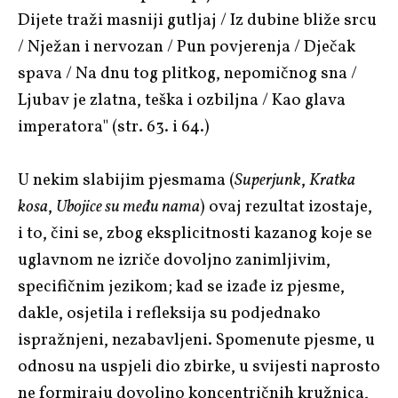
Dijete traži masniji gutljaj / Iz dubine bliže srcu
/ Nježan i nervozan / Pun povjerenja / Dječak
spava / Na dnu tog plitkog, nepomičnog sna /
Ljubav je zlatna, teška i ozbiljna / Kao glava
imperatora" (str. 63. i 64.)
U nekim slabijim pjesmama (
Superjunk
,
Kratka
kosa
,
Ubojice su među nama
) ovaj rezultat izostaje,
i to, čini se, zbog eksplicitnosti kazanog koje se
uglavnom ne izriče dovoljno zanimljivim,
specifičnim jezikom; kad se izađe iz pjesme,
dakle, osjetila i refleksija su podjednako
ispražnjeni, nezabavljeni. Spomenute pjesme, u
odnosu na uspjeli dio zbirke, u svijesti naprosto
ne formiraju dovoljno koncentričnih kružnica,